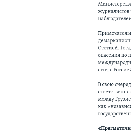
Министерства
журналистов 
наблюдателей
Примечательн
демаркацион
Осетией. Гос
опасения по 
международны
огня с Россие
В свою очере
ответственно
между Грузие
как «независ
государствен
«Прагматичн