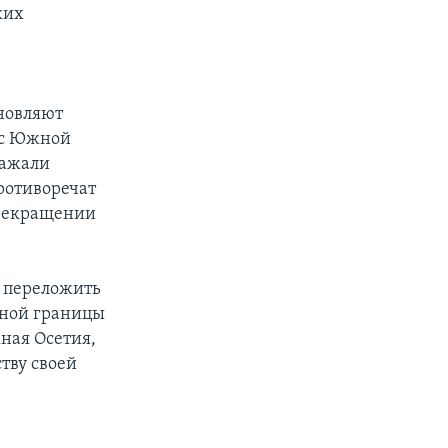
ких
новляют
 с Южной
ражали
ротиворечат
прекращении
к переложить
вной границы
ная Осетия,
тву своей