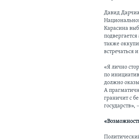
Давид Дарчиа
Национальног
Карасина выб
подвергается 
также оккупи
встречаться и
«Я лично стор
по инициативе
должно оказы
А прагматично
граничит с б
государств»,
«Возможност
Политический