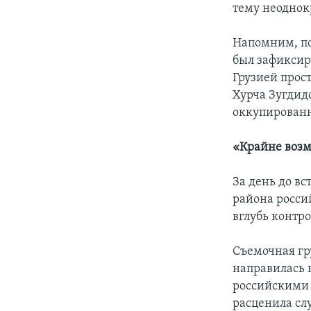
тему неоднок
Напомним, по
был зафиксир
Грузией прост
Хурча Зугдид
оккупированн
«Крайне воз
За день до вс
района росси
вглубь контр
Съемочная гру
направилась 
российскими 
расценила сл