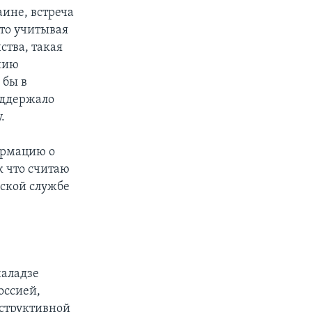
аине, встреча
что учитывая
тва, такая
ению
 бы в
оддержало
.
ормацию о
к что считаю
сской службе
халадзе
оссией,
структивной