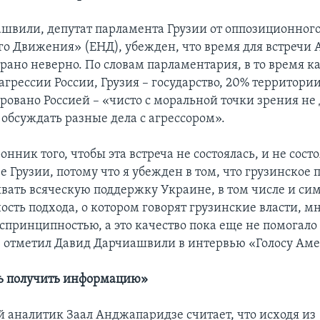
швили, депутат парламента Грузии от оппозиционног
о Движения» (ЕНД), убежден, что время для встречи 
рано неверно. По словам парламентария, в то время к
агрессии России, Грузия – государство, 20% территори
ровано Россией – «чисто с моральной точки зрения не
 обсуждать разные дела с агрессором».
онник того, чтобы эта встреча не состоялась, и не сос
 Грузии, потому что я убежден в том, что грузинское 
вать всяческую поддержку Украине, в том числе и си
сть подхода, о котором говорят грузинские власти, м
еспринципностью, а это качество пока еще не помогало
 – отметил Давид Дарчиашвили в интервью «Голосу Ам
ь получить информацию»
 аналитик Заал Анджапаридзе считает, что исходя из