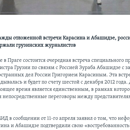
важды отложенной встречи Карасина и Абашидзе, росс
ржали грузинских журналистов
е в Праге состоится очередная встреча специального п
стра Грузии по связям с Россией Зураба Абашидзе с 
странных дел России Григорием Карасиным. Эта встр
ывалась и будет по счету шестой с декабря 2012 года
тоящее время является единственным, в рамках которо
 непосредственные переговоры между представителя
ИД в сообщении от 11-го апреля заявил о том, что не
сина и Абашидзе подтвердили свою «востребованность»