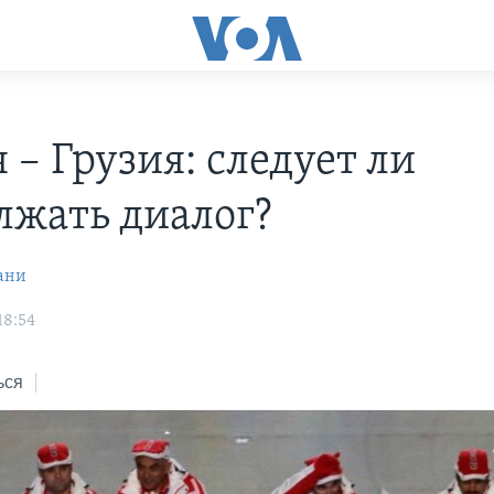
 – Грузия: следует ли
лжать диалог?
ани
18:54
ься