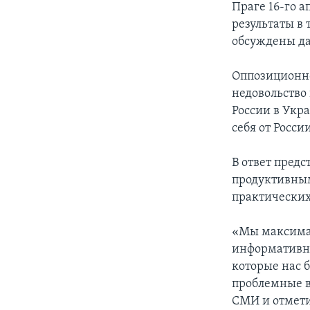
Праге 16-го 
результаты в 
обсуждены да
Оппозиционн
недовольство 
России в Укр
себя от Росси
В ответ пред
продуктивным
практических
«Мы максимал
информативно
которые нас 
проблемные в
СМИ и отметил