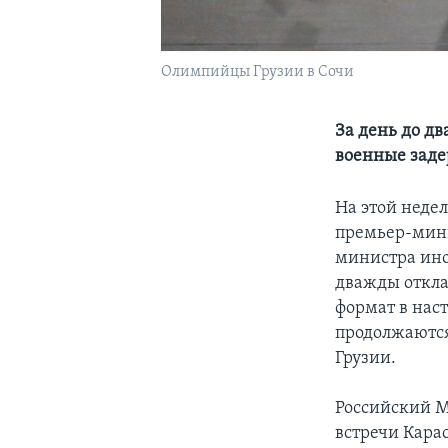
Олимпийцы Грузии в Сочи
За день до д
военные заде
На этой недел
премьер-мини
министра ино
дважды отклад
формат в нас
продолжаются
Грузии.
Российский М
встречи Кара