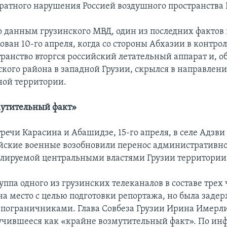
ратного нарушения Россией воздушного пространства 
 данным грузинского МВД, один из последних фактов
ован 10-го апреля, когда со стороны Абхазии в контро
ранство вторгся российский летательный аппарат и, об
ского района в западной Грузии, скрылся в направлен
ой территории.
мутительный факт»
тречи Карасина и Абашидзе, 15-го апреля, в селе Адзви
йские военные возобновили перенос административн
олируемой центральными властями Грузии территории
ппа одного из грузинских телеканалов в составе трех
на место с целью подготовки репортажа, но была заде
пограничниками. Глава Совбеза Грузии Ирина Имер
учившееся как «крайне возмутительный факт». По и