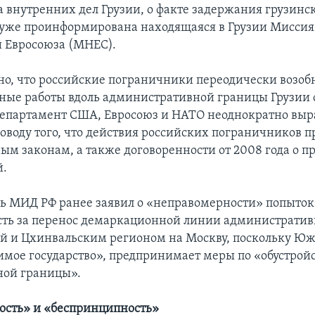
 внутренних дел Грузии, о факте задержания грузинс
уже проинформирована находящаяся в Грузии Миссия
 Евросоюза (МНЕС).
о, что российские пограничники переодически возоб
ные работы вдоль административной границы Грузии
департамент США, Евросоюз и НАТО неоднократно вы
поводу того, что действия российских пограничников п
м законам, а также договоренности от 2008 года о 
й.
дь МИД РФ ранее заявил о «неправомерности» попыто
сть за перенос демаркационной линии администрати
й и Цхинвальским регионом на Москву, поскольку Юж
имое государство», предпринимает меры по «обустройс
ной границы».
ость» и «беспринципность»