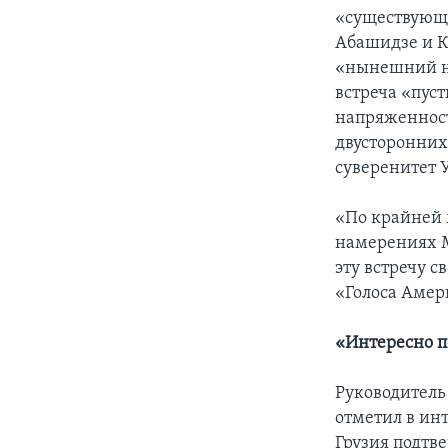
«существующе
Абашидзе и Ка
«нынешний на
встреча «пуст
напряженност
двусторонних
суверенитет 
«По крайней 
намерениях М
эту встречу 
«Голоса Амер
«Интересно 
Руководитель
отметил в ин
Грузия подтв