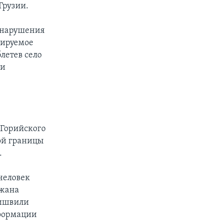
Грузии.
 нарушения
лируемое
летев село
ии
 Горийского
ой границы
.
 человек
ржана
лишвили
нформации