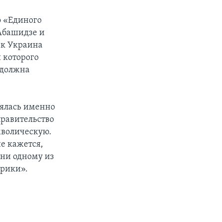
о «Единого
Абашидзе и
ак Украина
и которого
 должна
тоялась именно
правительство
мволическую.
не кажется,
 ни одному из
ерики».