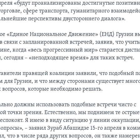
апреля «будут проанализированы достигнутые позитив
торговле, сфере транспорта, гуманитарного взаимодейс
льнейшие перспективы двустороннего диалога».
ое «Единое Национальное Движение» (ЕНД) Грузии в
в связи с запланированной встречей, заявив, что учит
аине, когда «весь прогрессивный мир» старается дист
и, сегодня – «неподходящее время» для таких встреч.
ставители правящей коалиции заявили, что подобный по
 для Грузии, и что между сторонами существует мног
 вопросов, которые необходимо решать.
ьно должны использовать подобные встречи чисто с
й точки зрения. Естественно, мы поднимем те острые
беспокоят. Я имею в виду ситуацию у линии оккупации
опросы», – заявил Зураб Абашидзе 15-го апреля в ком
, что в числе ряда других вопросов, он также намере