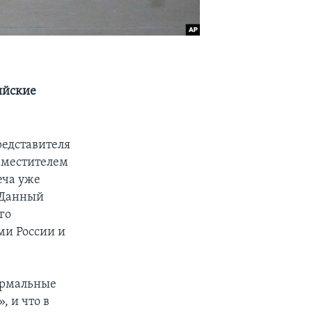
ийские
редставителя
заместителем
еча уже
. Данный
го
ми России и
формальные
, и что в