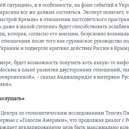
й ситуации», и в особенности, на фоне событий в Укр
расина все же должна состояться. Эксперт полагает, 
строй Кремля» в отношении постсоветского пространс
ь даже в малой степени» будет способствовать ослабл
и, которая, согласно его мнению, безусловно возникла
 отношениях после того как грузинское руководство п
Украины и подвергло критике действия России в Крыму
мере, будет возможность получить хоть какую-то инф
осквы в плане развития двусторонних отношений, та
своевременной», – сказал Анджапаридзе в интервью Ру
ики».
послушать»
 Центра по геополитическим исследованиям Тенгиз П
тервью с «Голосом Америки», что продолжая диалог с Р
ерждает декларированную цель быть максимально кон