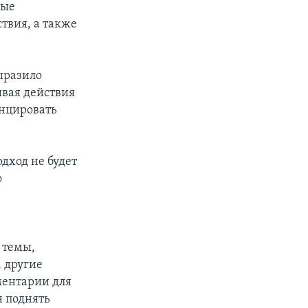
ные
твия, а также
ыразило
ывая действия
анцировать
дход не будет
о
 темы,
, другие
ментарии для
н поднять