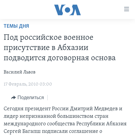
Линки
доступности
Перейти
ТЕМЫ ДНЯ
на
ГЛАВНОЕ
Под российское военное
основной
ПРОГРАММЫ
контент
присутствие в Абхазии
ПРОЕКТЫ
Перейти
АМЕРИКА
подводится договорная основа
к
ЭКСПЕРТИЗА
НОВОСТИ ЗА МИНУТУ
УЧИМ АНГЛИЙСКИЙ
основной
Василий Львов
ИНТЕРВЬЮ
ИТОГИ
НАША АМЕРИКАНСКАЯ ИСТОРИЯ
навигации
Перейти
17 Февраль, 2010 03:00
ФАКТЫ ПРОТИВ ФЕЙКОВ
ПОЧЕМУ ЭТО ВАЖНО?
А КАК В АМЕРИКЕ?
в
ЗА СВОБОДУ ПРЕССЫ
Поделиться
ДИСКУССИЯ VOA
АРТЕФАКТЫ
поиск
УЧИМ АНГЛИЙСКИЙ
ДЕТАЛИ
АМЕРИКАНСКИЕ ГОРОДКИ
Сегодня президент России Дмитрий Медведев и
лидер непризнанной большинством стран
ВИДЕО
НЬЮ-ЙОРК NEW YORK
ТЕСТЫ
международного сообщества Республики Абхазия
ПОДПИСКА НА НОВОСТИ
АМЕРИКА. БОЛЬШОЕ ПУТЕШЕСТВИЕ
Сергей Багапш подписали соглашение о