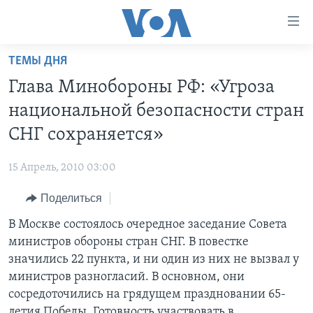
Линки
доступности
Перейти
ТЕМЫ ДНЯ
на
ГЛАВНОЕ
Глава Минобороны РФ: «Угроза
основной
ПРОГРАММЫ
контент
национальной безопасности стран
ПРОЕКТЫ
Перейти
АМЕРИКА
СНГ сохраняется»
к
ЭКСПЕРТИЗА
НОВОСТИ ЗА МИНУТУ
УЧИМ АНГЛИЙСКИЙ
основной
15 Апрель, 2010 03:00
ИНТЕРВЬЮ
ИТОГИ
НАША АМЕРИКАНСКАЯ ИСТОРИЯ
навигации
Перейти
Поделиться
ФАКТЫ ПРОТИВ ФЕЙКОВ
ПОЧЕМУ ЭТО ВАЖНО?
А КАК В АМЕРИКЕ?
в
В Москве состоялось очередное заседание Совета
ЗА СВОБОДУ ПРЕССЫ
ДИСКУССИЯ VOA
АРТЕФАКТЫ
поиск
министров обороны стран СНГ. В повестке
УЧИМ АНГЛИЙСКИЙ
ДЕТАЛИ
АМЕРИКАНСКИЕ ГОРОДКИ
значились 22 пункта, и ни один из них не вызвал у
ВИДЕО
министров разногласий. В основном, они
НЬЮ-ЙОРК NEW YORK
ТЕСТЫ
сосредоточились на грядущем праздновании 65-
ПОДПИСКА НА НОВОСТИ
АМЕРИКА. БОЛЬШОЕ ПУТЕШЕСТВИЕ
летия Победы. Готовность участвовать в