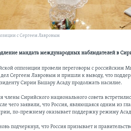
позиции с Сергеем Лавровым
одление мандата международных наблюдателей в Сир
ской оппозиции провели переговоры с российским 
дел Сергеем Лавровым и пришли к выводу, что подде
езиденту Сирии Башару Асаду продолжать насилие.
юля члены Сирийского национального совета встретилис
сле чего заявили, что Россия, являющаяся одним из гл
рии, по-прежнему оказывает поддержку режиму Асад
овь подчеркнул, что Россия призывает и правительство