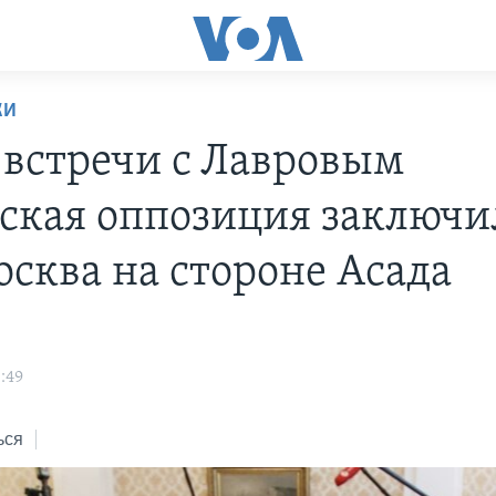
КИ
 встречи с Лавровым
ская оппозиция заключи
осква на стороне Асада
:49
ься