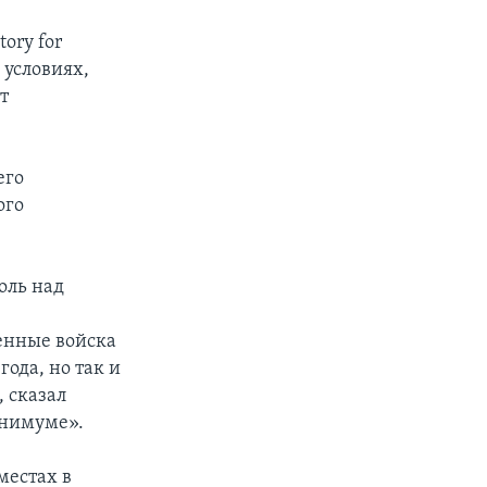
ory for
 условиях,
т
его
ого
оль над
венные войска
ода, но так и
, сказал
инимуме».
местах в