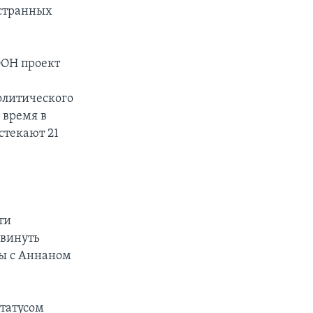
остранных
ООН проект
олитического
 время в
стекают 21
ти
двинуть
ты с Аннаном
татусом