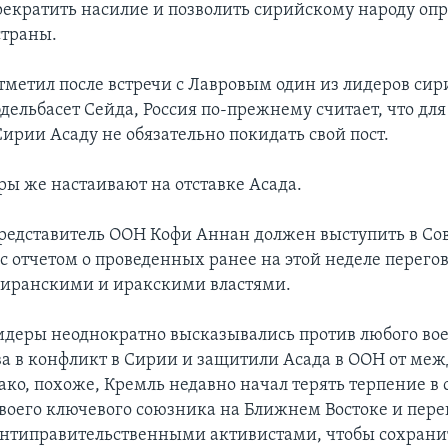
екратить насилие и позволить сирийскому народу оп
страны.
отметил после встречи с Лавровым один из лидеров си
дельбасет Сейда, Россия по-прежнему считает, что дл
ирии Асаду не обязательно покидать свой пост.
ы же настаивают на отставке Асада.
представитель ООН Кофи Аннан должен выступить в Со
с отчетом о проведенных ранее на этой неделе перегов
иранскими и иракскими властями.
идеры неоднократно высказывались против любого во
а в конфликт в Сирии и защитили Асада в ООН от ме
ко, похоже, Кремль недавно начал терять терпение в 
воего ключевого союзника на Ближнем Востоке и пере
антиправительственными активистами, чтобы сохрани