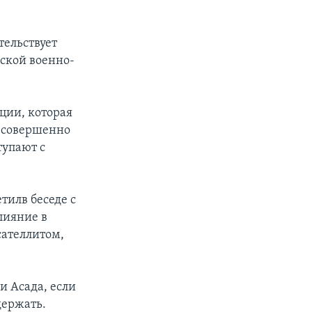
тельствует
еской военно-
ции, которая
я совершенно
тупают с
тилв беседе с
лияние в
сателлитом,
и Асада, если
держать.