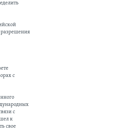
ределить
рийской
я разрешения
вете
орах с
енного
ждународных
связи с
шел к
ть свое