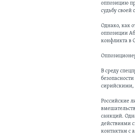
оппозицию пр
судьбу своей 
Однако, как 
оппозиции Аб
конфликта в С
Оппозиционер
В среду спец
безопасности 
сирийскими, 
Российские л
вмешательств
санкций. Одна
действиями с
контактам с 