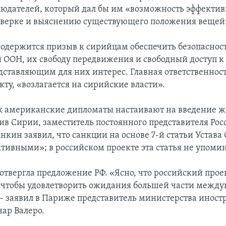
юдателей, который дал бы им «возможность эффектив
оверке и выяснению существующего положения вещей
содержится призыв к сирийцам обеспечить безопаснос
 ООН, их свободу передвижения и свободный доступ к
дставляющим для них интерес. Главная ответственность
кту, «возлагается на сирийские власти».
ак американские дипломаты настаивают на введение 
ив Сирии, заместитель постоянного представителя Ро
нкин заявил, что санкции на основе 7-й статьи Устава
тивными»; в российском проекте эта статья не упомин
отвергла предложение РФ. «Ясно, что российский про
о, чтобы удовлетворить ожидания большей части межд
 – заявил в Париже представитель министерства инос
ар Валеро.