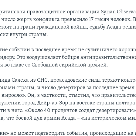
ританской правозащитной организации Syrian Observat
 число жертв конфликта превысило 17 тысяч человек. В
 стоит на грани гражданской войны, судьбу Асада реши
сил внутри страны.
тие событий в последнее время не сулит ничего хорош
идеру. Это воодушевляет бойцов антиправительственн
я во главе со Свободной сирийской армией.
лида Салеха из СНС, проасадовские силы теряют контр
нами страны, и число дезертиров за последнее время
выросло». Он, в частности, отметил, что правительст
ужении город Дейр-аз-Зор на востоке страны полтора г
ти в него. «Около 40 процентов солдат дезертировали»
ив, что боевой дух армии Асада – «на историческом м
ки» не может подтвердить события, происходящие на 