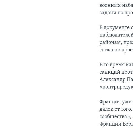
военных набл
задачи по пр
В документе 
наблюдателей
районам, пре
согласно прое
В то время к
санкций прот
Александр Па
«контрпродук
Франция уже 
далек от тог
сообщества»,
Франции Берн