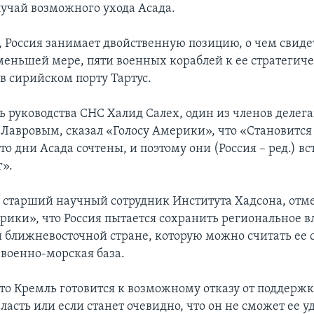
лучай возможного ухода Асада.
, Россия занимает двойственную позицию, о чем свиде
 меньшей мере, пяти военных кораблей к ее стратегич
в сирийском порту Тартус.
ь руководства СНС Халид Салех, один из членов делега
с Лавровым, сказал «Голосу Америки», что «Становитс
о дни Асада сочтены, и поэтому они (Россия – ред.) вс
г».
, старший научный сотрудник Института Хадсона, отме
рики», что Россия пытается сохранить региональное в
 ближневосточной стране, которую можно считать ее 
ь военно-морская база.
что Кремль готовится к возможному отказу от поддержк
власть или если станет очевидно, что он не сможет ее у