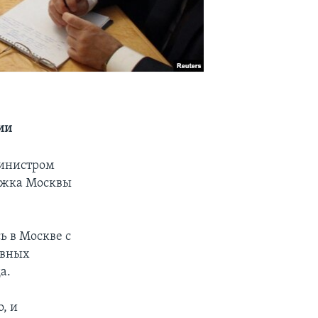
ии
Министром
ржка Москвы
ь в Москве с
авных
а.
, и