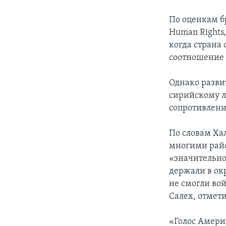
По оценкам б
Human Rights,
когда страна
соотношение 
Однако разви
сирийскому л
сопротивлени
По словам Ха
многими райо
«значительно 
держали в окр
не смогли вой
Салех, отмет
«Голос Амери