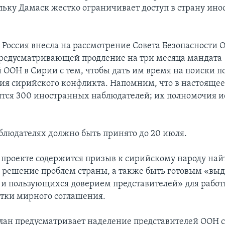
льку Дамаск жестко ограничивает доступ в страну ин
я Россия внесла на рассмотрение Совета Безопасности 
редусматривающей продление на три месяца мандата
 ООН в Сирии с тем, чтобы дать им время на поиски п
ия сирийского конфликта. Напомним, что в настоящее
ятся 300 иностранных наблюдателей; их полномочия и
блюдателях должно быть принято до 20 июля.
 проекте содержится призыв к сирийскому народу най
 решение проблем страны, а также быть готовым «вы
и пользующихся доверием представителей» для рабо
отки мирного соглашения.
лан предусматривает наделение представителей ООН с