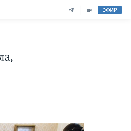
ЭФИР
ла,