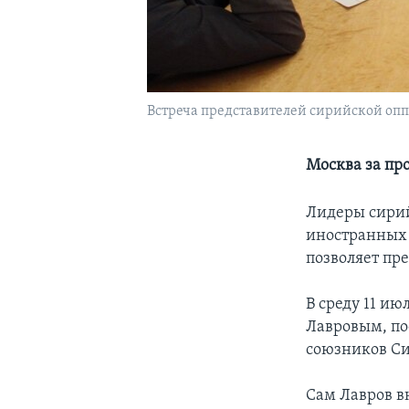
Встреча представителей сирийской оп
Москва за пр
Лидеры сирий
иностранных 
позволяет пр
В среду 11 и
Лавровым, по
союзников Си
Сам Лавров вн