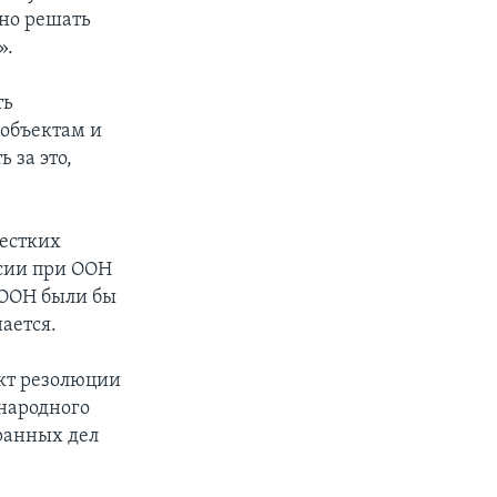
но решать
».
ть
 объектам и
 за это,
жестких
ссии при ООН
 ООН были бы
ается.
ект резолюции
ународного
транных дел