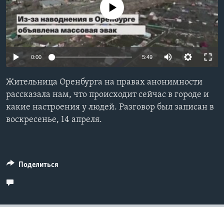
No media source currently available
Learning English
СОЦИАЛЬНЫЕ СЕТИ
0:00
5:49
Жительница Оренбурга на правах анонимности
Языки
рассказала нам, что происходит сейчас в городе и
какие настроения у людей. Разговор был записан в
воскресенье, 14 апреля.
Поделиться