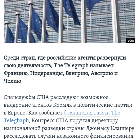
Learning English
СОЦИАЛЬНЫЕ СЕТИ
Языки
Среди стран, где российские агенты развернули
свою деятельность, The Telegraph называет
Францию, Нидерланды, Венгрию, Австрию и
Чехию
Спецслужбы США расследуют возможное
внедрение агентов Кремля в политические партии
в Европе. Как сообщает
британская газета The
Teleghaph
, Конгресс США поручил директору
национальной разведки страны Джеймсу Клапперу
расследовать случаи незаконного финансирования