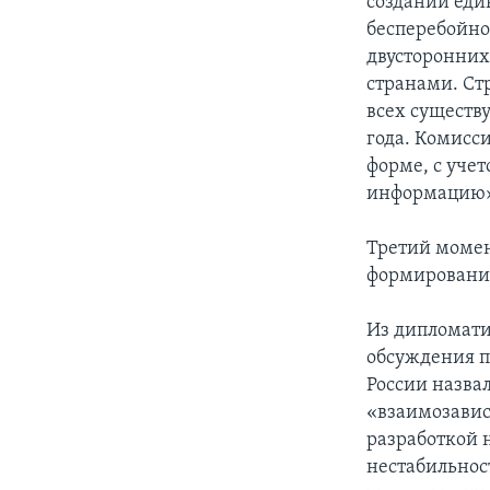
создании еди
бесперебойно
двусторонних
странами. С
всех существ
года. Комисс
форме, с уче
информацию»
Третий момен
формирование
Из дипломати
обсуждения п
России назва
«взаимозавис
разработкой 
нестабильнос