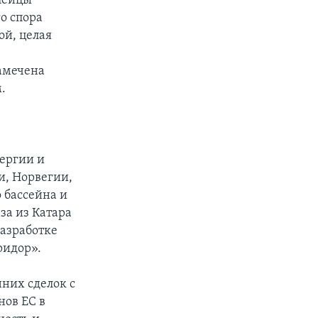
опейцы
о спора
ой, целая
амечена
.
ергии и
и, Норвегии,
 бассейна и
за из Катара
разработке
ридор».
них сделок с
нов ЕС в