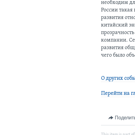
необходим дл
России такая 
развития отн
китайский эн
прозрачность
компании. Се
развития обще
чего было об
О других соб
Перейти на г
Поделит
This item is part of