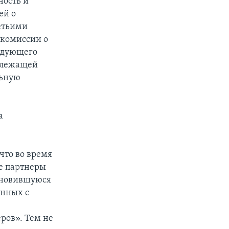
ность и
ей о
етьими
комиссии о
ледующего
адлежащей
льную
а
что во время
е партнеры
ановившуюся
анных с
ров». Тем не