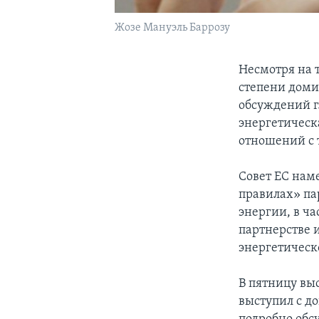
Жозе Мануэль Баррозу
Несмотря на т
степени доми
обсуждений г
энергетическ
отношений с 
Совет ЕС нам
правилах» па
энергии, в ч
партнерстве 
энергетическ
В пятницу вы
выступил с д