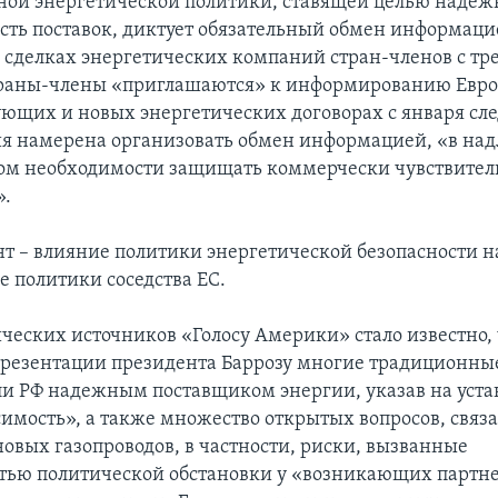
ной энергетической политики, ставящей целью надеж
сть поставок, диктует обязательный обмен информаци
 сделках энергетических компаний стран-членов с тр
траны-члены «приглашаются» к информированию Евро
ующих и новых энергетических договорах с января с
ия намерена организовать обмен информацией, «в н
том необходимости защищать коммерчески чувствите
.
т – влияние политики энергетической безопасности н
 политики соседства ЕС.
ческих источников «Голосу Америки» стало известно, 
резентации президента Баррозу многие традиционны
ли РФ надежным поставщиком энергии, указав на уст
имость», а также множество открытых вопросов, связ
новых газопроводов, в частности, риски, вызванные
тью политической обстановки у «возникающих партне