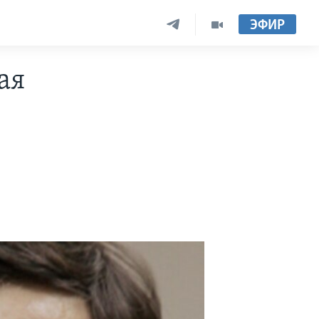
ЭФИР
ая