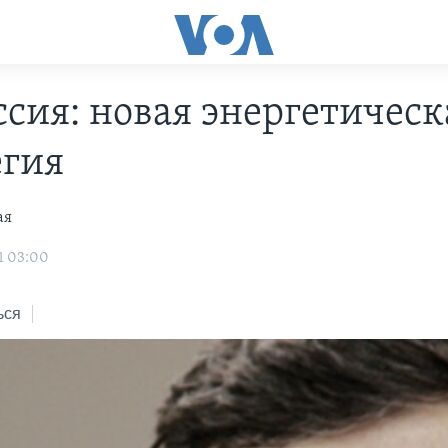
ссия: новая энергетическ
егия
ая
1 03:00
ься