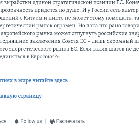
я выработки единой стратегической позиции ЕС. Конеч
прозрачность придется по душе. И у России есть альте
ошений с Китаем и никто не может этому помешать, та
ергетический рынок огромен. Но пока что рано говорит
 европейского рынка может отпугнуть российские эне
годняшние заключения Совета ЕС – лишь скромный ша
го энергетического рынка ЕС. Если таких шагов не дел
ъединяться в Евросоюз?»
ытиях в мире читайте здесь
лавную страницу
ься
Follow us
Распечатать