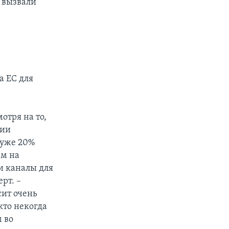
 вызвали
а ЕС для
отря на то,
нии
 уже 20%
ам на
и каналы для
рт. –
сит очень
кто некогда
 во