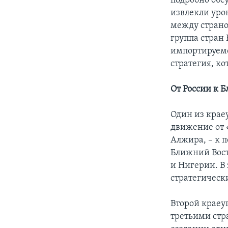
подробно обс
извлекли урок
между страно
группа стран 
импортируемо
стратегия, к
От России к 
Один из крае
движение от 
Алжира, – к 
Ближний Вост
и Нигерии. В 
стратегическ
Второй краеу
третьими стр