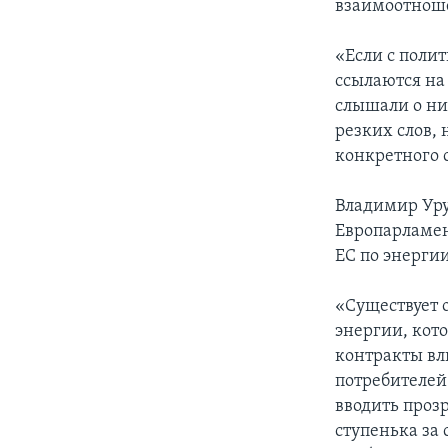
взаимоотноше
«Если с полит
ссылаются на
слышали о ни
резких слов, 
конкретного 
Владимир Уру
Европарламен
ЕС по энергии
«Существует 
энергии, кот
контракты вл
потребителей
вводить прозр
ступенька за