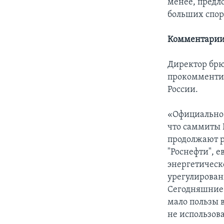
менее, предл
больших спор
Комментарии
Директор брю
прокомментир
России.
«Официально 
что саммиты 
продолжают р
"Роснефти", 
энергетическ
урегулирован
Сегодняшние 
мало пользы 
не использов