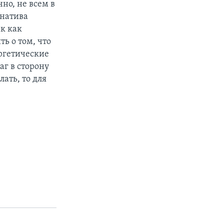
но, не всем в
рнатива
к как
ь о том, что
ргетические
г в сторону
ать, то для