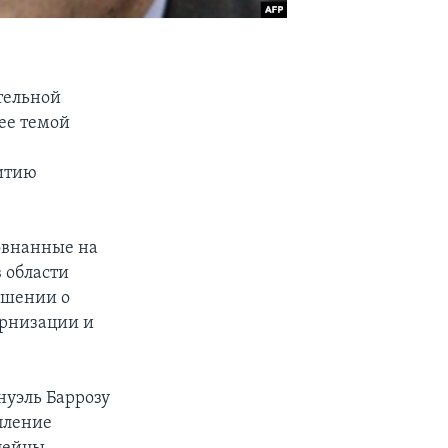
ительной
ее темой
витию
овнанные на
 области
ашении о
ернизации и
нуэль Баррозу
пление