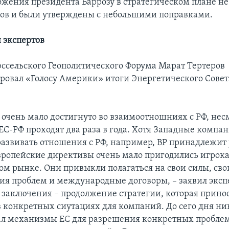
ожения президента Баррозу в стратегическом плане не
ов и были утверждены с небольшими поправками.
 экспертов
ссельского Геополитического Форума Марат Тертеров
овал «Голосу Америки» итоги Энергетического Совет
очень мало достигнуто во взаимоотношниях с РФ, несм
ЕС-РФ проходят два раза в года. Хотя Западные компа
азвивать отношения с РФ, например, BP принадлежит
европейские директивы очень мало пригодились игрок
ом рынке. Они привыкли полагаться на свои силы, сво
ия проблем и международные договоры, – заявил экспе
заключения – продолжение стратегии, которая прино
в конкретных сиутациях для компаний. До сего дня ни
ал механизмы ЕС для разрешения конкретных проблем