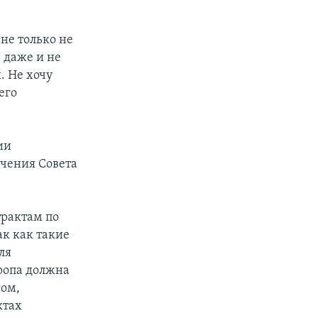
 не только не
 даже и не
. Не хочу
его
ии
чения Совета
трактам по
ак как такие
ля
вропа должна
гом,
ктах