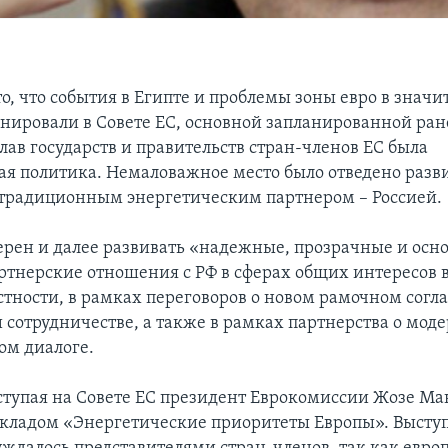
о, что события в Египте и проблемы зоны евро в знач
нировали в Совете ЕС, основной запланированной ран
лав государств и правительств стран-членов ЕС была
ая политика. Немаловажное место было отведено раз
традиционным энергетическим партнером – Россией.
ерен и далее развивать «надежные, прозрачные и осн
ртнерские отношения с РФ в сферах общих интересов в
астности, в рамках переговоров о новом рамочном согл
и сотрудничестве, а также в рамках партнерства о мод
ом диалоге.
ступая на Совете ЕС президент Еврокомиссии Жозе Ма
окладом «Энергетические приоритеты Европы». Высту