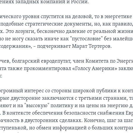
ниях западных компаний и России.
ического уровня спустится на деловой, то в энергетике
 подобные стратегические документы, но, как правило,
х. Это лозунги, бесконечно далекие от реальной жизни
но не могу сказать иначе как "пустословие" без малейш
содержания», – подчеркивает Марат Тертеров.
чев, болгарский евродепутат, член Комитета по Энерг
та также прокомментировал «Голосу Америки» заклю
:
огромный интерес со стороны широкой публики к кон
орые двусторонне заключаются с третьими странами, т
ияют и на "высокую" политику и на цены на энергию д
. В контексте обеспечения безопасности снабжения Е
ачность в двусторонних сделаках. Конечно, шаг за ша
 ступенькой, но обмен информацией о больших контра