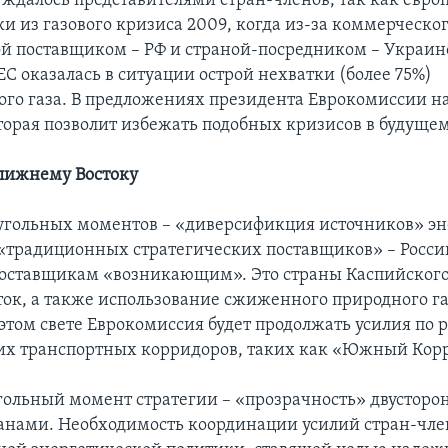
уждалось представителями стран-членов, так как евр
и из газового кризиса 2009, когда из-за коммерческог
й поставщиком – РФ и страной-посредником – Украин
ЕС оказалась в ситуации острой нехватки (более 75%)
го газа. В предложениях президента Еврокомиссии н
оторая позволит избежать подобных кризисов в будущем
Ближнему Востоку
угольных моментов – «диверсификция источников» эн
«традиционных стратегических поставщиков» – Росси
поставщикам «возникающим». Это cтраны Каспийского
ок, а также использование сжиженного природного га
этом свете Еврокомиссия будет продолжать усилия по 
их транспортных корридоров, таких как «Южный Кор
гольный момент стратегии – «прозрачность» двусторон
анами. Необходимость координации усилий стран-чле