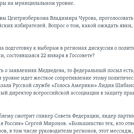
ры на муниципальном уровне.
авы Центризберкома Владимира Чурова, проголосовать
йских избирателей. Вопрос о том, какой ожидать явки,
на подготовку к выборам в регионах дискуссия о поли
и, состоявшаяся 22 января в Госсовете?
ь о заявлениях Медведева, то федеральный посыл есть,
 уровне идет жесткое сопротивление этому политиче
казала Русской службе «Голоса Америки» Лидия Шибано
ый директор всероссийской ассоциации в защиту пра
блему смотрит спикер Совета Федерации, лидер парти
я Россия» Сергей Миронов. «Большинство тех, кто отве
ов, в том числе руководители регионов, этот мессидж,