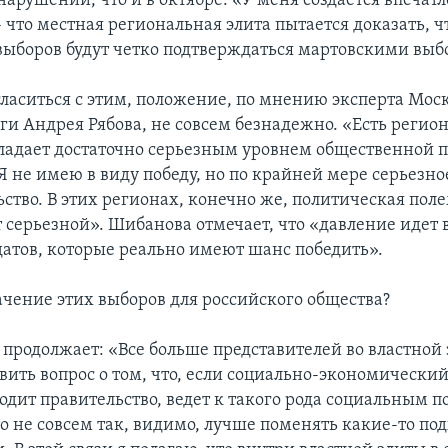
арушений, что и в октябре. «У меня создается впечатл
– что местная региональная элита пытается доказать, ч
выборов будут четко подтверждаться мартовскими выб
гласиться с этим, положение, по мнению эксперта Мос
ги Андрея Рябова, не совсем безнадежно. «Есть регион
ладает достаточно серьезным уровнем общественной 
 Я не имею в виду победу, но по крайней мере серьезно
ство. В этих регионах, конечно же, политическая пол
т серьезной». Шибанова отмечает, что «давление идет 
датов, которые реально имеют шанс победить».
ачение этих выборов для российского общества?
 продолжает: «Все больше представителей во властной 
вить вопрос о том, что, если социально-экономический
одит правительство, ведет к такого рода социальным п
о не совсем так, видимо, лучше поменять какие-то по