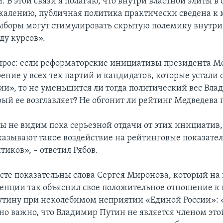
. В этой связи я полагаю, что внутри властной элиты в 
ожалению, публичная политика практически сведена к
выборы могут стимулировать скрытую полемику внутри
ду курсов».
прос: если реформаторские инициативы президента М
ение у всех тех партий и кандидатов, которые устали 
ии», то не уменьшится ли тогда политический вес Вл
рый ее возглавляет? Не обгонит ли рейтинг Медведева
ы не видим пока серьезной отдачи от этих инициатив,
казывают такое воздействие на рейтинговые показател
иков», – ответил Рябов.
ксте показательны слова Сергея Миронова, который н
енции так объяснил свое положительное отношение к
тину при неколебимом неприятии «Единой России»: 
о важно, что Владимир Путин не является членом это