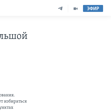
ЭФИР
ольшой
ования.
ут избираться
пунктах