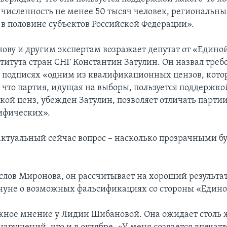
 численность не менее 50 тысяч человек, региональны
 в половине субъектов Российской Федерации».
ову и другим экспертам возражает депутат от «Единой
титута стран СНГ Константин Затулин. Он назвал треб
 подписях «одним из квалификационных цензов, кот
 что партия, идущая на выборы, пользуется поддержко
акой ценз, убежден Затулин, позволяет отличать парти
ифических».
актуальный сейчас вопрос – насколько прозрачными бу
слов Миронова, он рассчитывает на хороший результат
нуне о возможных фальсификациях со стороны «Едино
ное мнение у Лидии Шибановой. Она ожидает столь 