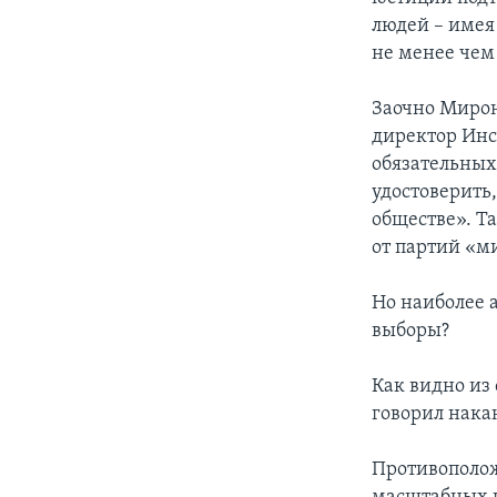
людей – имея
не менее чем
Заочно Мирон
директор Инс
обязательных
удостоверить,
обществе». Т
от партий «м
Но наиболее 
выборы?
Как видно из 
говорил нака
Противополож