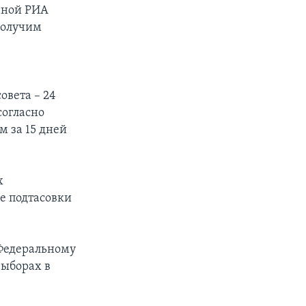
енной РИА
 получим
овета – 24
согласно
м за 15 дней
х
е подтасовки
 Федеральному
выборах в