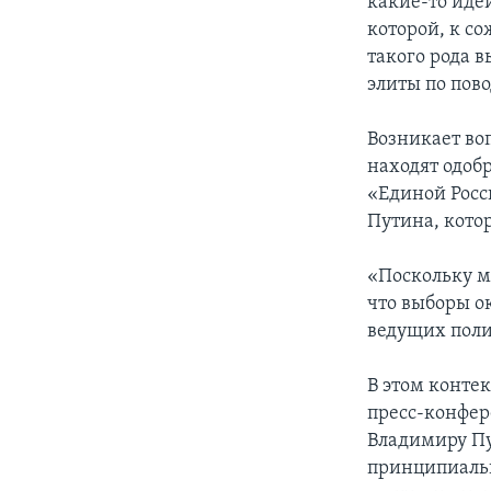
какие-то идеи
которой, к с
такого рода 
элиты по пово
Возникает во
находят одобр
«Единой Росс
Путина, кото
«Поскольку м
что выборы о
ведущих полит
В этом конте
пресс-конфер
Владимиру Пу
принципиальн