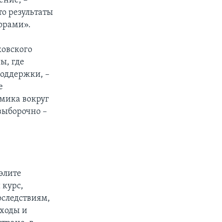
ение, –
то результаты
орами».
ковского
ы, где
поддержки, –
е
емика вокруг
выборочно –
элите
 курс,
оследствиям,
дходы и