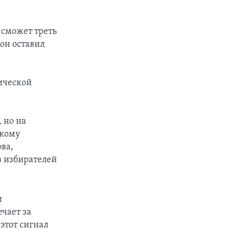
 сможет треть
 он оставил
тической
 но на
скому
ва,
в избирателей
и
чает за
 этот сигнал