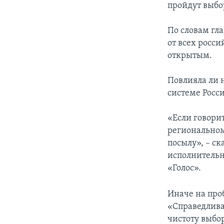
пройдут выбо
По словам гл
от всех росси
открытым.
Повлияла ли 
системе Росси
«Если говорит
региональном
посылу», – с
исполнительн
«Голос».
Иначе на про
«Справедлива
чистоту выбор