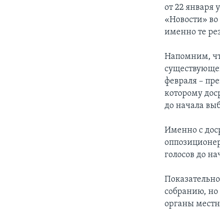
от 22 января
«Новости» во 
именно те ре
Напомним, чт
существующег
февраля – пр
которому дос
до начала вы
Именно с дос
оппозиционер
голосов до на
Показательно
собранию, но
органы местн