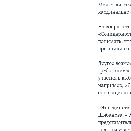
Может ли отм
кардинально 
На вопрос от
«Солидарност
понимать, что
принципиаль
Другое возмо
требованием 
участия в вы
например, «Яб
оппозиционны
«Это единств
Шибанова. – 
представитель
должны участ