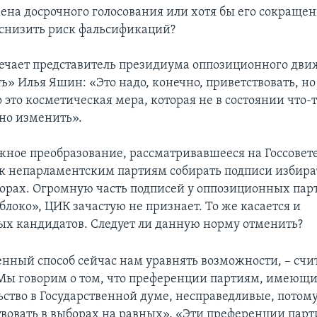
ена досрочного голосования или хотя бы его сокраще
снизить риск фальсификаций?
вечает представитель президиума оппозиционного дв
ь» Илья Яшин: «Это надо, конечно, приветствовать, но
 это косметическая мера, которая не в состоянии что-
но изменить».
жное преобразование, рассматривавшееся на Госсовете,
к непарламентским партиям собирать подписи избира
борах. Огромную часть подписей у оппозиционных парт
локо», ЦИК зачастую не признает. То же касается и
х кандидатов. Следует ли данную норму отменить?
енный способ сейчас нам уравнять возможности, – счи
Мы говорим о том, что преференции партиям, имеющ
ство в Государственной думе, несправедливые, потому
вовать в выборах на равных». «Эти преференции парт