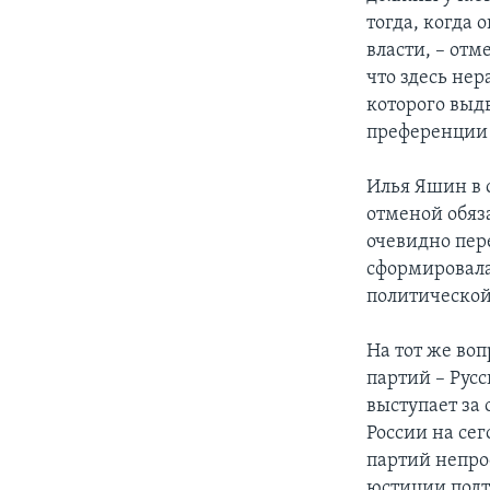
тогда, когда
власти, – от
что здесь нер
которого выд
преференции 
Илья Яшин в 
отменой обяза
очевидно пер
сформировала
политической
На тот же во
партий – Рус
выступает за
России на се
партий непро
юстиции подт