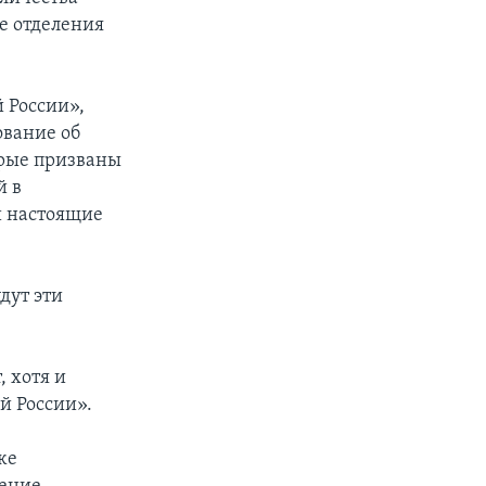
е отделения
 России»,
ование об
орые призваны
й в
и настоящие
дут эти
, хотя и
й России».
же