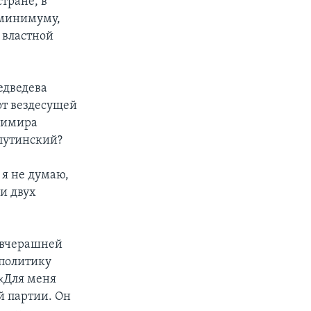
стране, в
 минимуму,
 властной
едведева
от вездесущей
адимира
 путинский?
 я не думаю,
и двух
а вчерашней
 политику
«Для меня
й партии. Он