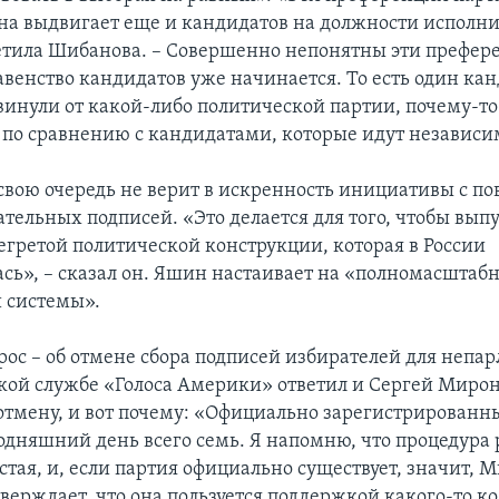
 она выдвигает еще и кандидатов на должности исполн
метила Шибанова. – Совершенно непонятны эти префер
авенство кандидатов уже начинается. То есть один кан
винули от какой-либо политической партии, почему-то
по сравнению с кандидатами, которые идут независи
свою очередь не верит в искренность инициативы с п
тельных подписей. «Это делается для того, чтобы выпу
егретой политической конструкции, которая в России
сь», – сказал он. Яшин настаивает на «полномасштаб
 системы».
прос – об отмене сбора подписей избирателей для непа
ской службе «Голоса Америки» ответил и Сергей Мирон
 отмену, и вот почему: «Официально зарегистрированн
годняшний день всего семь. Я напомню, что процедура
стая, и, если партия официально существует, значит, 
верждает, что она пользуется поддержкой какого-то к