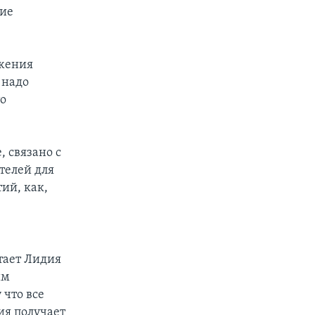
ние
ижения
 надо
то
 связано с
телей для
ий, как,
тает Лидия
им
 что все
ия получает