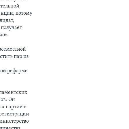
ительной
енции, потому
дидат,
 получает
мо».
овсеместной
стить пар из
ной реформе
рламентских
ов. Он
ых партий в
 регистрации
Министерство
оличества