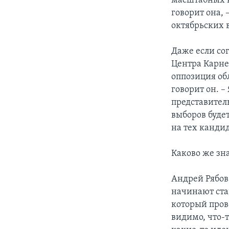
масштабных н
говорит она, 
октябрьских 
Даже если со
Центра Карне
оппозиция об
говорит он. –
представитель
выборов буде
на тех канди
Каково же зн
Андрей Рябов
начинают ста
который пров
видимо, что-т