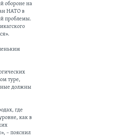
й обороне на
ран НАТО в
ой проблемы.
чикагского
ся».
аленьким
логических
ом туре,
анные должны
одах, где
ровне, как в
ких
», – пояснил