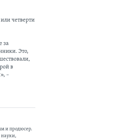
 или четверти
е за
нники. Это,
шествовали,
рой в
», –
м и продюсер.
 науки,