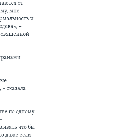
чаются от
му, мне
ормальность и
дева», –
посвященной
странами
рые
 – сказала
тве по одному
–
зывать что бы
то даже если