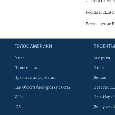
Леонид Гозман:
Россия и США п
Возвращение В
ГОЛОС АМЕРИКИ
ПРОЕКТ
О нас
Америка
Пишите нам
Итоги
Правовая информация
Детали
Как обойти блокировку сайта?
Новости СШ
VOA+
Нью-Йорк 
iOS
Дискуссия 