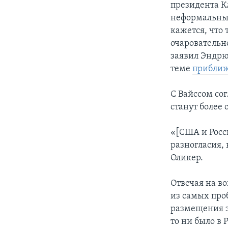
президента К
неформальных
кажется, что
очаровательн
заявил Эндрю
теме
прибли
С Вайссом со
станут более
«[США и Росси
разногласия, 
Оликер.
Отвечая на в
из самых про
размещения э
то ни было в 