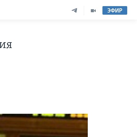
ЭФИР
ия