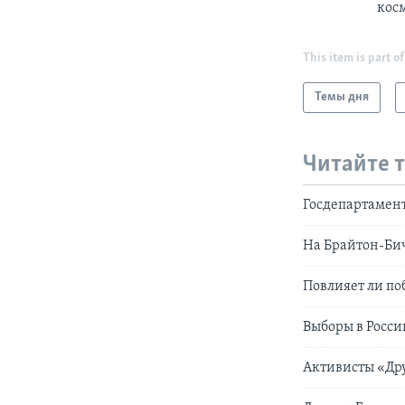
косм
This item is part of
Темы дня
Читайте 
Госдепартамент
На Брайтон-Бич
Повлияет ли по
Выборы в Росс
Активисты «Др