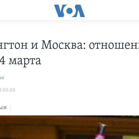
гтон и Москва: отношен
 4 марта
ко
2 03:00
ься