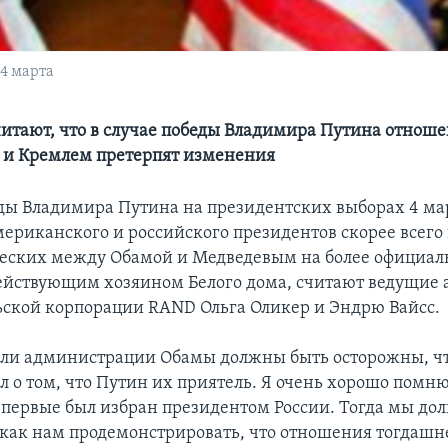
4 марта
итают, что в случае победы Владимира Путина отнош
 и Кремлем претерпят изменения
еды Владимира Путина на президентских выборах 4 ма
ериканского и российского президентов скорее всего
ужеских между Обамой и Медведевым на более официа
йствующим хозяином Белого дома, считают ведущие 
ьской корпорации RAND Ольга Оликер и Эндрю Вайсс.
ли администрации Обамы должны быть осторожны, ч
л о том, что Путин их приятель. Я очень хорошо помн
впервые был избран президентом России. Тогда мы до
 как нам продемонстрировать, что отношения тогдашн