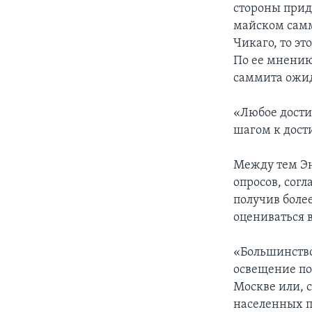
стороны прид
майском самм
Чикаго, то э
По ее мнению
саммита ожид
«Любое дости
шагом к дост
Между тем Эн
опросов, сог
получив боле
оцениваться 
«Большинство
освещение по
Москве или, 
населенных п