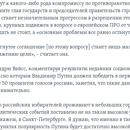
ут к какого-либо рода компромиссу по противоракетно
ите глав государств и председателей правительств ст
то станет незначительным прогрессом в разрешении эт
, крупных подвижек в вопросе о европейском ПРО от 
ать не стоит, а «основные проблемы все равно останут
гнутое соглашение [по этому вопросу] станет лишь м
ижению цели», – считает она.
дрю Вайсс, комментируя результаты недавних социо
ласно которым Владимир Путин должен победить в перв
е 50 процентов голосов россиян, заметил, что такие д
внимательно.
 российских избирателей проживают в небольших гор
литических событий поставлено не на таком высоком у
скажем, в Санкт-Петербурге. Я думаю, что именно в та
унктах популярность Путина будет достаточно высокой