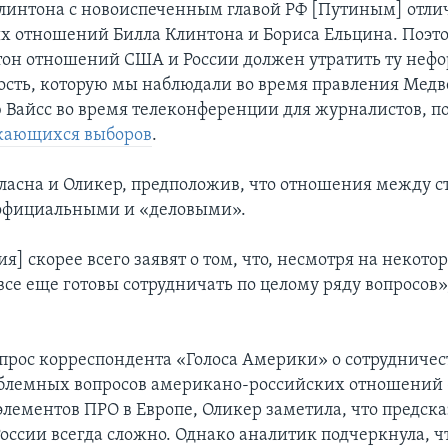
линтона с новоиспеченным главой РФ [Путиным] отли
 отношений Билла Клинтона и Бориса Ельцина. Поэто
 тон отношений США и России должен утратить ту неф
ость, которую мы наблюдали во время правления Медве
 Вайсс во время телеконференции для журналистов, 
жающихся выборов
.
гласна и Оликер, предположив, что отношения между 
 официальными и «деловыми».
я] скорее всего заявят о том, что, несмотря на некото
все еще готовы сотрудничать по целому ряду вопросов»,
опрос корреспондента «Голоса Америки» о сотрудничес
блемных вопросов американо-российских отношений 
лементов ПРО в Европе, Оликер заметила, что предска
России всегда сложно. Однако аналитик подчеркнула, ч