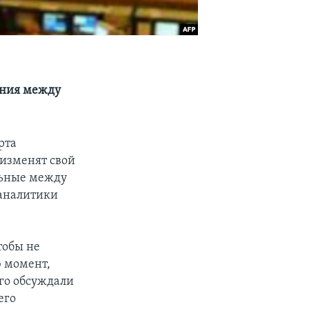
ения между
рта
 изменят свой
льные между
аналитики
тобы не
ю момент,
лго обсуждали
его