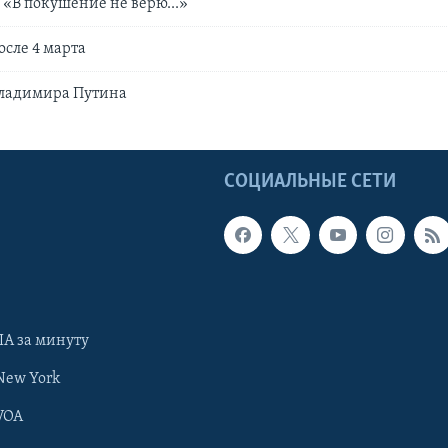
 «В покушение не верю...»
осле 4 марта
ладимира Путина
Ы
СОЦИАЛЬНЫЕ СЕТИ
А за минуту
New York
VOA