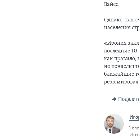
Вайсс.
Однако, как с
населения ст
«Ирония заклю
последние 10
как правило,
не понаслышк
ближайшие го
резюмировал
Поделит
Иго
Тел
Инт