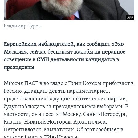
Learning English
Владимир Чуров
СОЦИАЛЬНЫЕ СЕТИ
Европейских наблюдателей, как сообщает «Эхо
Москвы», сейчас беспокоят жалобы на неравное
Языки
освещение в СМИ деятельности кандидатов в
президенты
Миссия ПАСЕ в во главе с Тини Коксом прибывает в
Россию. Двадцать девять парламентариев,
представляющих ведущие политические партии,
будут наблюдать за президентскими выборами. В
частности, они посетят Москву, Санкт-Петербург,
Казань, Нижний Новгород, Архангельск,
Петропавловск-Камчатский. Об этот сообщает в
четверг 1 марта РИА-Новости.