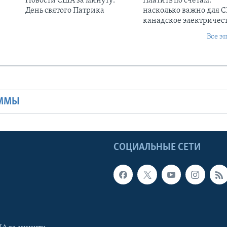
Новости США за минуту:
Платить по счетам:
День святого Патрика
насколько важно для 
канадское электричес
Все э
Ы
АММЫ
Ы
СОЦИАЛЬНЫЕ СЕТИ