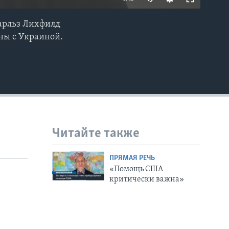
Чарльз Лихфилд
EMBED
ны с Украиной.
Читайте также
ПРЯМАЯ РЕЧЬ
«Помощь США
критически важна»