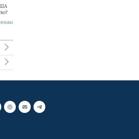
США
тво?
пизоды