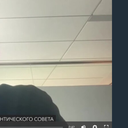
able
0:42