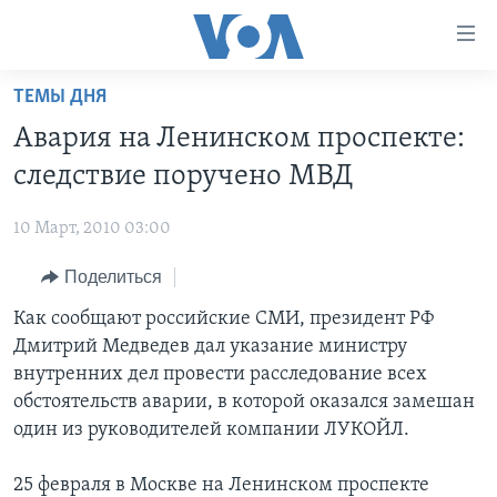
Линки
доступности
Перейти
ТЕМЫ ДНЯ
на
ГЛАВНОЕ
Авария на Ленинском проспекте:
основной
ПРОГРАММЫ
контент
следствие поручено МВД
ПРОЕКТЫ
Перейти
АМЕРИКА
к
10 Март, 2010 03:00
ЭКСПЕРТИЗА
НОВОСТИ ЗА МИНУТУ
УЧИМ АНГЛИЙСКИЙ
основной
Поделиться
ИНТЕРВЬЮ
ИТОГИ
НАША АМЕРИКАНСКАЯ ИСТОРИЯ
навигации
Перейти
ФАКТЫ ПРОТИВ ФЕЙКОВ
Как сообщают российские СМИ, президент РФ
ПОЧЕМУ ЭТО ВАЖНО?
А КАК В АМЕРИКЕ?
в
Дмитрий Медведев дал указание министру
ЗА СВОБОДУ ПРЕССЫ
ДИСКУССИЯ VOA
АРТЕФАКТЫ
поиск
внутренних дел провести расследование всех
УЧИМ АНГЛИЙСКИЙ
ДЕТАЛИ
АМЕРИКАНСКИЕ ГОРОДКИ
обстоятельств аварии, в которой оказался замешан
один из руководителей компании ЛУКОЙЛ.
ВИДЕО
НЬЮ-ЙОРК NEW YORK
ТЕСТЫ
ПОДПИСКА НА НОВОСТИ
АМЕРИКА. БОЛЬШОЕ ПУТЕШЕСТВИЕ
25 февраля в Москве на Ленинском проспекте