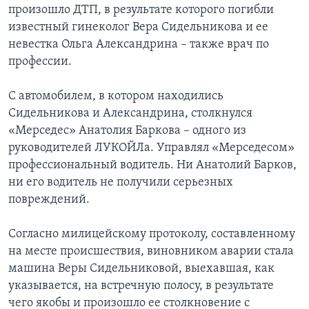
произошло ДТП, в результате которого погибли
Learning English
известный гинеколог Вера Сидельникова и ее
невестка Ольга Александрина – также врач по
профессии.
СОЦИАЛЬНЫЕ СЕТИ
С автомобилем, в котором находились
Сидельникова и Александрина, столкнулся
Языки
«Мерседес» Анатолия Баркова – одного из
руководителей ЛУКОЙЛа. Управлял «Мерседесом»
профессиональный водитель. Ни Анатолий Барков,
ни его водитель не получили серьезных
повреждений.
Согласно милицейскому протоколу, составленному
на месте происшествия, виновником аварии стала
машина Веры Сидельниковой, выехавшая, как
указывается, на встречную полосу, в результате
чего якобы и произошло ее столкновение с