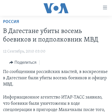
Линки
доступности
Перейти
РОССИЯ
на
ГЛАВНОЕ
В Дагестане убиты восемь
основной
ПРОГРАММЫ
контент
боевиков и подполковник МВД
ПРОЕКТЫ
Перейти
АМЕРИКА
к
12 Сентябрь, 2010 03:00
ЭКСПЕРТИЗА
НОВОСТИ ЗА МИНУТУ
УЧИМ АНГЛИЙСКИЙ
основной
Поделиться
ИНТЕРВЬЮ
ИТОГИ
НАША АМЕРИКАНСКАЯ ИСТОРИЯ
навигации
Перейти
ФАКТЫ ПРОТИВ ФЕЙКОВ
По сообщениям российских властей, в воскресенье
ПОЧЕМУ ЭТО ВАЖНО?
А КАК В АМЕРИКЕ?
в
в Дагестане были убиты восемь боевиков и офицер
ЗА СВОБОДУ ПРЕССЫ
ДИСКУССИЯ VOA
АРТЕФАКТЫ
поиск
МВД.
УЧИМ АНГЛИЙСКИЙ
ДЕТАЛИ
АМЕРИКАНСКИЕ ГОРОДКИ
Информационное агентство ИТАР-ТАСС заявило,
ВИДЕО
НЬЮ-ЙОРК NEW YORK
ТЕСТЫ
что боевики были уничтожены в ходе
ПОДПИСКА НА НОВОСТИ
АМЕРИКА. БОЛЬШОЕ ПУТЕШЕСТВИЕ
спецоперации в пригороде Махачкалы после того,