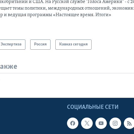
кобритании и США. На Русской службе "Голоса Америки" - с 20
ещает темы политики, международных отношений, экономики
ор и ведущая программы «Настоящее время. Итоги»
Экспертиза
Россия
Кавказ сегодня
также
т
Ы
СОЦИАЛЬНЫЕ СЕТИ