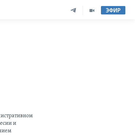
ЭФИР
нистративном
есии и
анием