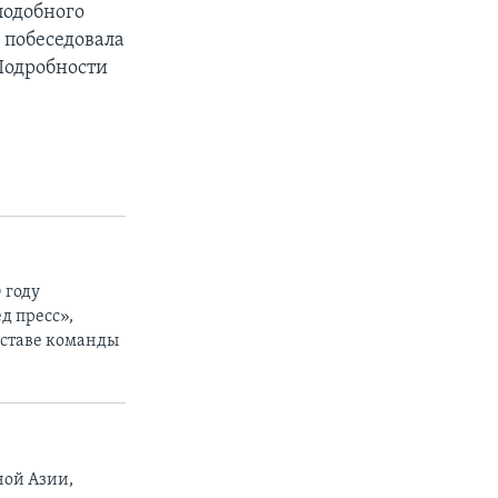
подобного
 побеседовала
Подробности
 году
д пресс»,
составе команды
ной Азии,