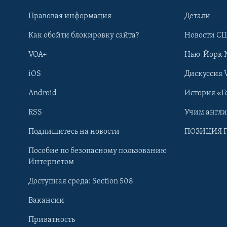
Правовая информация
Детали
Как обойти блокировку сайта?
Новости СШ
VOA+
Нью-Йорк 
iOS
Дискуссия 
Android
История «Г
RSS
Учим англ
Learning English
Подпишитесь на новости
ПОЗИЦИЯ 
Пособие по безопасному пользованию
СОЦИАЛЬНЫЕ СЕТИ
Интернетом
Доступная среда: Section 508
Вакансии
Приватность
Языки