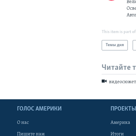
Вели
Осв
Авт
This item is part of
Темы дня
Читайте 
видеосюже
ГОЛОС АМЕРИКИ
ПРОЕКТ
О нас
Америка
Пишите нам
Итоги