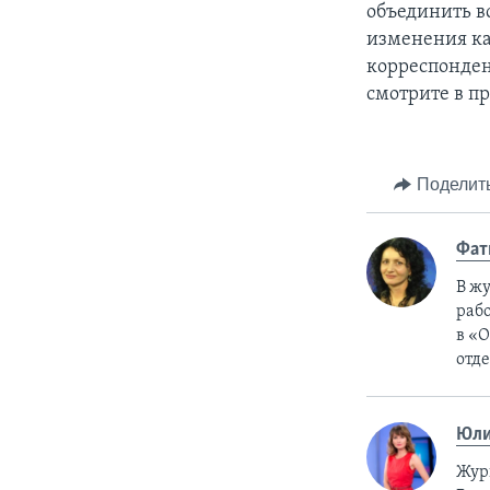
объединить в
изменения ка
корреспонден
смотрите в п
Поделит
Фат
В жу
рабо
в «О
отде
Юли
Жур