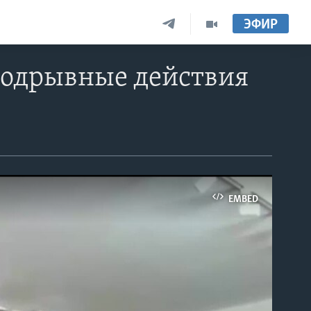
ЭФИР
подрывные действия
EMBED