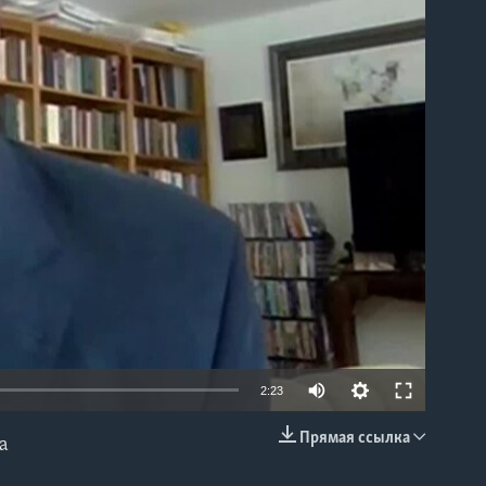
able
2:23
Прямая ссылка
а
EMBED