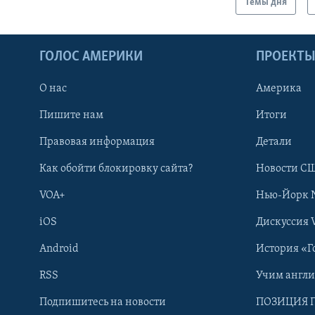
Темы дня
ГОЛОС АМЕРИКИ
ПРОЕКТ
О нас
Америка
Пишите нам
Итоги
Правовая информация
Детали
Как обойти блокировку сайта?
Новости СШ
VOA+
Нью-Йорк 
iOS
Дискуссия 
Android
История «Г
RSS
Учим англ
Learning English
Подпишитесь на новости
ПОЗИЦИЯ 