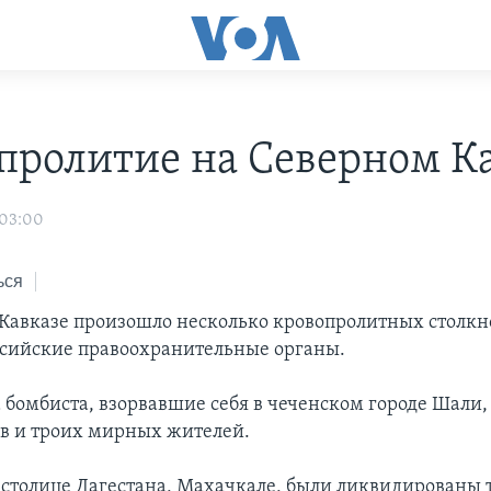
пролитие на Северном К
 03:00
ься
Кавказе произошло несколько кровопролитных столкн
сийские правоохранительные органы.
а бомбиста, взорвавшие себя в чеченском городе Шали,
в и троих мирных жителей.
 столице Дагестана, Махачкале, были ликвидированы 