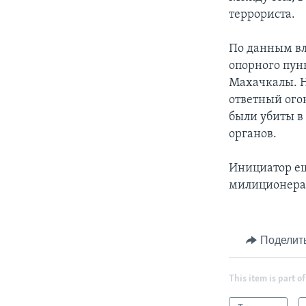
террориста.
По данным вла
опорного пун
Махачкалы. 
ответный огон
были убиты в
органов.
Инициатор ещ
милиционера,
Поделит
This item is part of