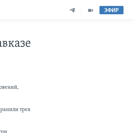
ЭФИР
авказе
овений,
 ранили трех
три