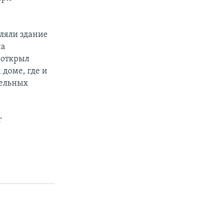
еляли здание
на
 открыл
 доме, где и
тельных
г