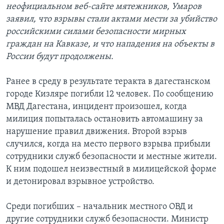
неофициальном веб-сайте мятежников, Умаров
Learning English
заявил, что взрывы стали актами мести за убийство
российскими силами безопасности мирных
граждан на Кавказе, и что нападения на объекты в
СОЦИАЛЬНЫЕ СЕТИ
России будут продолжены.
Ранее в среду в результате теракта в дагестанском
Языки
городе Кизляре погибли 12 человек. По сообщению
МВД Дагестана, инцидент произошел, когда
милиция попыталась остановить автомашину за
нарушение правил движения. Второй взрыв
случился, когда на место первого взрыва прибыли
сотрудники служб безопасности и местные жители.
К ним подошел неизвестный в милицейской форме
и детонировал взрывное устройство.
Среди погибших – начальник местного ОВД и
другие сотрудники служб безопасности. Министр