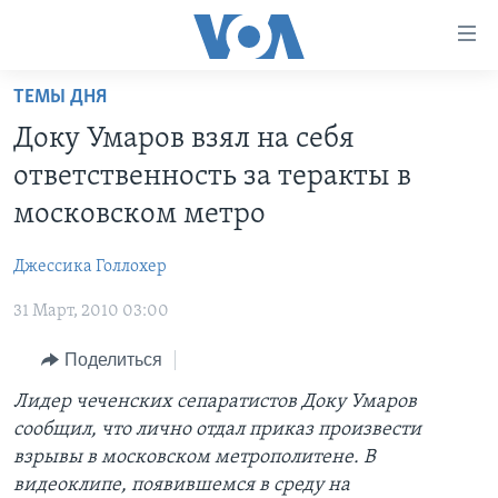
Линки
доступности
Перейти
ТЕМЫ ДНЯ
на
ГЛАВНОЕ
Доку Умаров взял на себя
основной
ПРОГРАММЫ
контент
ответственность за теракты в
ПРОЕКТЫ
Перейти
АМЕРИКА
московском метро
к
ЭКСПЕРТИЗА
НОВОСТИ ЗА МИНУТУ
УЧИМ АНГЛИЙСКИЙ
основной
Джессика Голлохер
ИНТЕРВЬЮ
ИТОГИ
НАША АМЕРИКАНСКАЯ ИСТОРИЯ
навигации
Перейти
31 Март, 2010 03:00
ФАКТЫ ПРОТИВ ФЕЙКОВ
ПОЧЕМУ ЭТО ВАЖНО?
А КАК В АМЕРИКЕ?
в
ЗА СВОБОДУ ПРЕССЫ
Поделиться
ДИСКУССИЯ VOA
АРТЕФАКТЫ
поиск
УЧИМ АНГЛИЙСКИЙ
ДЕТАЛИ
АМЕРИКАНСКИЕ ГОРОДКИ
Лидер чеченских сепаратистов Доку Умаров
сообщил, что лично отдал приказ произвести
ВИДЕО
НЬЮ-ЙОРК NEW YORK
ТЕСТЫ
взрывы в московском метрополитене. В
ПОДПИСКА НА НОВОСТИ
АМЕРИКА. БОЛЬШОЕ ПУТЕШЕСТВИЕ
видеоклипе, появившемся в среду на