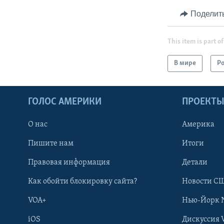
Поделит
This item is part of
В мире
Р
ГОЛОС АМЕРИКИ
ПРОЕКТ
О нас
Америка
Пишите нам
Итоги
Правовая информация
Детали
Как обойти блокировку сайта?
Новости СШ
VOA+
Нью-Йорк 
iOS
Дискуссия 