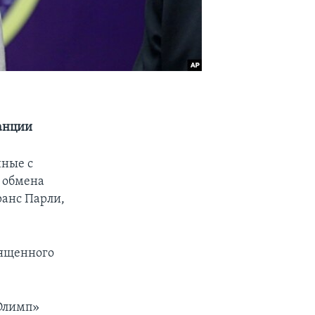
ранции
нные с
я обмена
ранс Парли,
вященного
-Олимп»