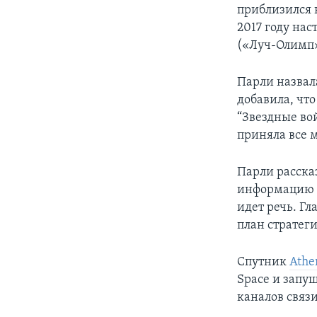
приблизился 
2017 году нас
(«Луч-Олимп»
Парли назвал
добавила, чт
“Звездные во
приняла все 
Парли расска
информацию с
идет речь. Г
план стратеги
Спутник
Athe
Space и запущ
каналов связ