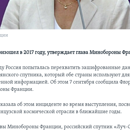
нции
изошел в 2017 году, утверждает глава Минобороны Ф
ду Россия попыталась перехватить зашифрованные да
янского спутника, который обе страны используют дл
енной информацией. Об этом 7 сентября сообщила Фло
роны Франции.
казала об этом инциденте во время выступления, пос
нцузской космической отрасли в ближайшие годы.
авы Минобороны Франции, российский спутник «Луч