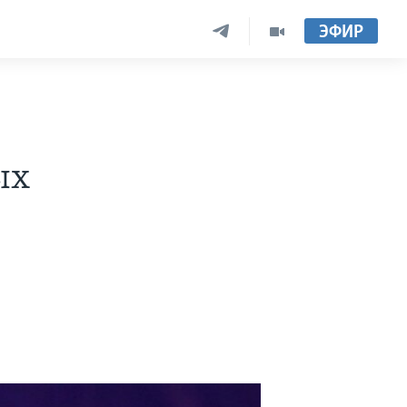
ЭФИР
ых