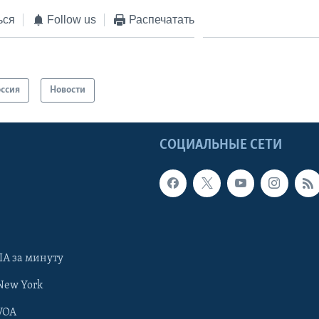
ься
Follow us
Распечатать
оссия
Новости
Ы
СОЦИАЛЬНЫЕ СЕТИ
А за минуту
New York
VOA