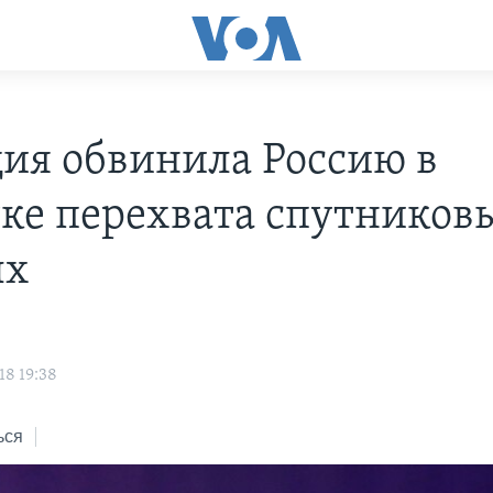
ия обвинила Россию в
ке перехвата спутников
ых
18 19:38
ься