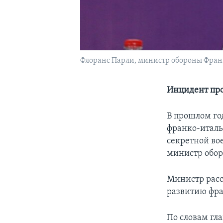
Флоранс Парли, министр обороны Фра
Инцидент про
В прошлом го
франко-италь
секретной во
министр обо
Министр расс
развитию фра
По словам гл