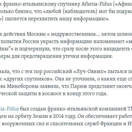
к франко-итальянскому спутнику Athena-Fidus («Афин
только близко, что «любой (наблюдатель) мог бы подума
) пытается перехватить нашу информацию».
а действия Москвы « недружественным... актом шпио
о попытки России украсть информацию напоминают «
йны”» и подчеркнула, что сразу после этого инцидента
меры для предотвращения утечки информации.
зала, что с тех пор российский «Луч-Олимп» пытался 
 «других спутников». Она не уточнила, о каких еще 
лава Минобороны заявила, что Париж представит окон
ческой защиты в космосе к концу этого года.
na-Fidus
был создан франко-итальянской компанией Th
ен на орбиту Земли в 2014 году. Он обеспечивает рабо
и вооруженных сил и спасательных служб Франции и И