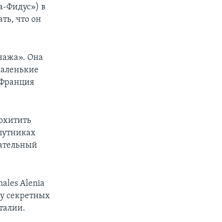
а-Фидус») в
ть, что он
нажа». Она
маленькие
 Франция
похитить
спутниках
чательный
ales Alenia
ту секретных
талии.