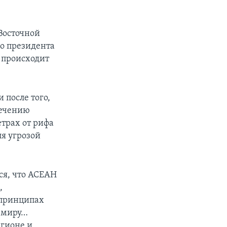
Восточной
го президента
 происходит
 после того,
печению
етрах от рифа
я угрозой
ся, что АСЕАН
,
 принципах
и миру…
егионе и