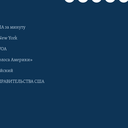
А за минуту
New York
VOA
олоса Америки»
ийский
ПРАВИТЕЛЬСТВА США