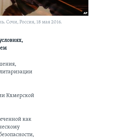
Сочи, Россия, 18 мая 2016.
условиях,
аем
шения,
илитаризации
нии Кхмерской
меченной как
ическому
безопасности,