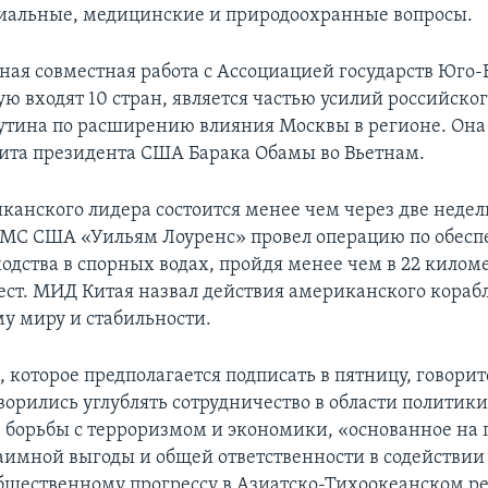
циальные, медицинские и природоохранные вопросы.
ная совместная работа с Ассоциацией государств Юго-
ую входят 10 стран, является частью усилий российско
тина по расширению влияния Москвы в регионе. Она
ита президента США Барака Обамы во Вьетнам.
анского лидера состоится менее чем через две недели
ВМС США «Уильям Лоуренс» провел операцию по обес
одства в спорных водах, пройдя менее чем в 22 килом
ст. МИД Китая назвал действия американского корабл
у миру и стабильности.
 которое предполагается подписать в пятницу, говорит
ворились углублять сотрудничество в области политики
, борьбы с терроризмом и экономики, «основанное на
заимной выгоды и общей ответственности в содействи
бщественному прогрессу в Азиатско-Тихоокеанском р