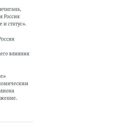
ичигана,
я Россия
 и статус».
Россия
щего влияния
ее»
ономическим
ллиона
ожение.