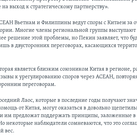
 на выход к стратегическому партнерству».
СЕАН Вьетнам и Филиппины ведут споры с Китаем за 
ории. Многие члены региональной группы выступают 
ее решение этой проблемы, но Пекин заявляет, что бу
лишь в двусторонних переговорах, касающихся терри
торая является близким союзником Китая в регионе, р
изывы к урегулированию споров через АСЕАН, повторя
торонним переговорам.
оседний Лаос, которые в последние годы получают зн
омощь от Китая, могут оказаться в довольно щепетил
ли им предложат поддержать принципы, заложенные в
Но некоторые наблюдатели сомневаются, что это согла
й вес.