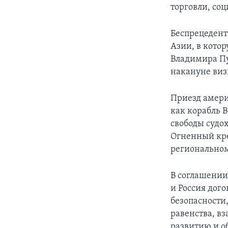
торговли, со
Беспрецедент
Азии, в котор
Владимира Пу
накануне виз
Приезд америк
как корабль 
свободы судох
Огненный кре
региональном
В соглашении,
и Россия дого
безопасности
равенства, в
развитию и о