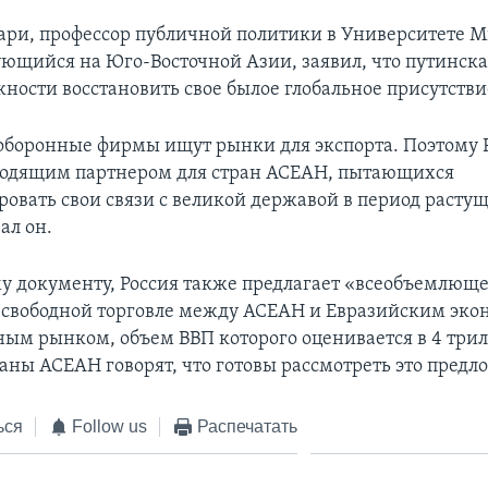
ри, профессор публичной политики в Университете М
ющийся на Юго-Восточной Азии, заявил, что путинска
ости восстановить свое былое глобальное присутствие
оборонные фирмы ищут рынки для экспорта. Поэтому 
ходящим партнером для стран АСЕАН, пытающихся
овать свои связи с великой державой в период расту
ал он.
му документу, Россия также предлагает «всеобъемлющ
 свободной торговле между АСЕАН и Евразийским эк
ным рынком, объем ВВП которого оценивается в 4 три
раны АСЕАН говорят, что готовы рассмотреть это предл
ься
Follow us
Распечатать