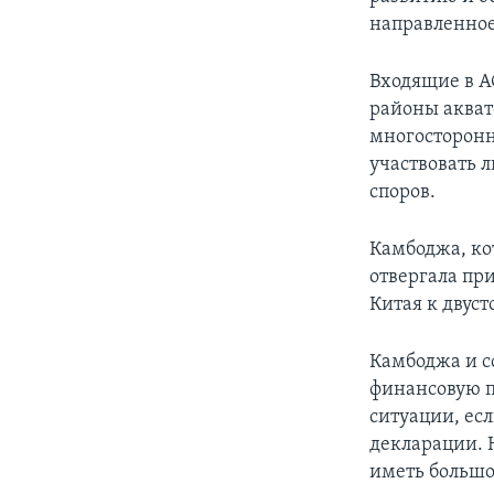
направленное
Входящие в А
районы акват
многосторонн
участвовать 
споров.
Камбоджа, ко
отвергала пр
Китая к двус
Камбоджа и с
финансовую п
ситуации, ес
декларации. 
иметь большо