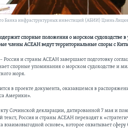
о Банка инфраструктурных инвестиций (АБИИ) Цзинь Лицюнь. 
одержит спорные положения о морском судоходстве в 
рые члены АСЕАН ведут территориальные споры с Кит
Россия и страны АСЕАН завершают подготовку согла
чает спорные упоминания о морском судоходстве и м
кого моря.
рится в проекте документа, оказавшемся в распоряже
са Америки».
екту Сочинской декларации, датированной 7 мая и по
й текст, Россия и страны АСЕАН переходят к «стратег
на взаимовыгодной основе», которое охватывает сферу 