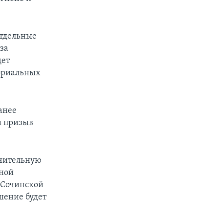
отдельные
за
дет
ториальных
анее
я призыв
ачительную
ьной
 Сочинской
шение будет