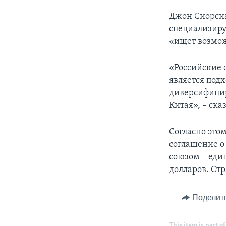
Джон Сиорсиа
специализиру
«ищет возможн
«Российские 
является под
диверсифицир
Китая», – сказ
Согласно это
соглашение о
союзом – еди
долларов. Ст
Поделит
This item is part of