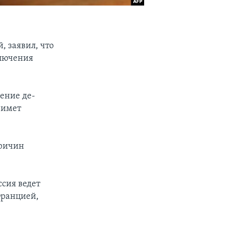
, заявил, что
ключения
ение де-
римет
причин
сия ведет
Францией,