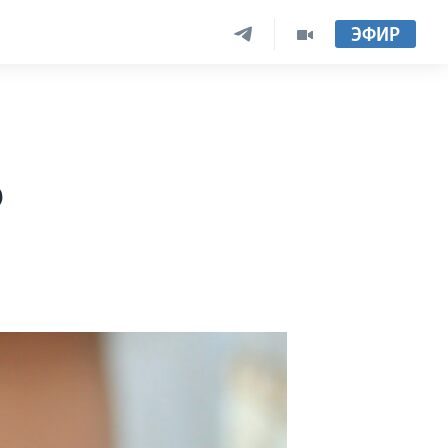
ЭФИР
о