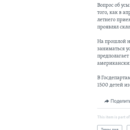
Вопрос об ус
того, как в а
летнего прием
проявлял скл
На прошлой н
заниматься у
предполагает
американских
В Госдепарта
1500 детей из
Поделит
This item is part of
Темы дня