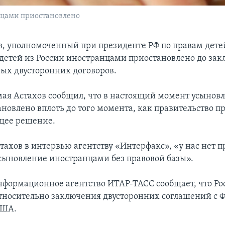
нцами приостановлено
в, уполномоченный при президенте РФ по правам детей
детей из России иностранцами приостановлено до за
х двусторонних договоров.
 мая Астахов сообщил, что в настоящий момент усыновл
ановлено вплоть до того момента, как правительство п
щее решение.
стахов в интервью агентству «Интерфакс», «у нас нет 
сыновление иностранцами без правовой базы».
нформационное агентство ИТАР-ТАСС сообщает, что Рос
тносительно заключения двусторонних соглашений с 
США.