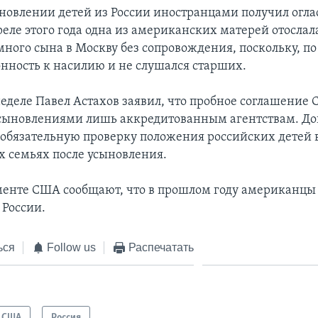
ыновлении детей из России иностранцами получил огла
преле этого года одна из американских матерей отослала
ного сына в Москву без сопровождения, поскольку, по 
онность к насилию и не слушался старших.
еделе Павел Астахов заявил, что пробное соглашение
сыновлениями лишь аккредитованным агентствам. До
 обязательную проверку положения российских детей 
 семьях после усыновления.
менте США сообщают, что в прошлом году американцы
 России.
ься
Follow us
Распечатать
США
Россия