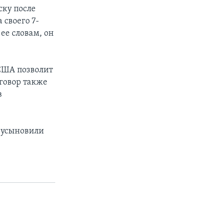
ску после
 своего 7-
ее словам, он
 США позволит
говор также
в
 усыновили