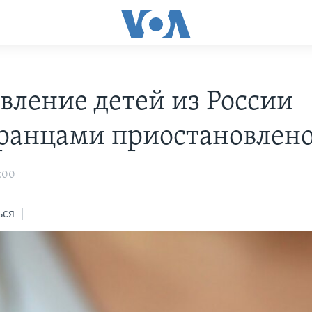
вление детей из России
ранцами приостановлен
:00
ься