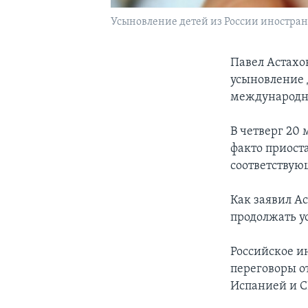
Усыновление детей из России иностра
Павел Астахо
усыновление 
международны
В четверг 20
факто приост
соответствую
Как заявил А
продолжать у
Российское и
переговоры о
Испанией и 