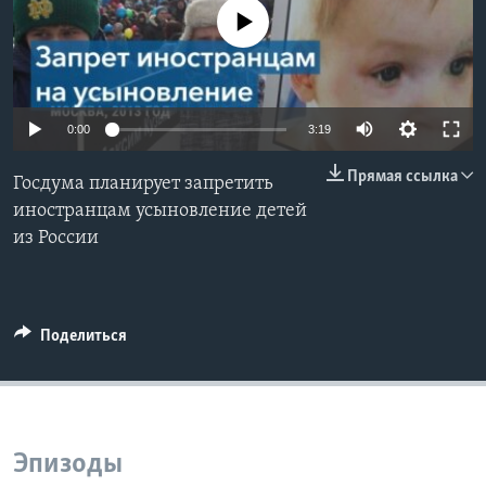
No media source currently available
Learning English
СОЦИАЛЬНЫЕ СЕТИ
0:00
3:19
Прямая ссылка
Госдума планирует запретить
Языки
иностранцам усыновление детей
из России
Поделиться
Эпизоды