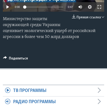
0:00
0:47
Learning English
Прямая ссылка
Министерство защиты
СОЦИАЛЬНЫЕ СЕТИ
окружающей среды Украины
оценивает экологический ущерб от российской
агрессии в более чем 50 млрд долларов
Языки
Поделиться
ТВ ПРОГРАММЫ
РАДИО ПРОГРАММЫ