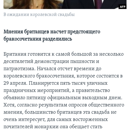
Learning English
В ожидании королевской свадьбы
СОЦИАЛЬНЫЕ СЕТИ
Мнения британцев насчет предстоящего
бракосочетания разделились
Языки
Британия готовится к самой большой за несколько
десятилетий демонстрации пышности и
патриотизма. Начался отсчет времени до
королевского бракосочетания, которое состоится в
29 апреля. Планируется пять тысяч уличных
праздничных мероприятий, а правительство
объявило пятницу официальным выходным днем.
Хотя, согласно результатам опросов общественного
мнения, большинство британцев эта свадьба не
очень интересует, для самых восторженных
почитателей монархии она обещает стать