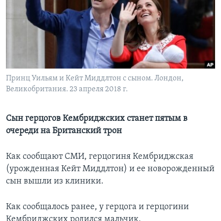
Learning English
СОЦИАЛЬНЫЕ СЕТИ
Принц Уильям и Кейт Миддлтон с сыном. Лондон,
Великобритания. 23 апреля 2018 г.
Языки
Сын герцогов Кембриджских станет пятым в
очереди на Британский трон
Как сообщают СМИ, герцогиня Кембриджская
(урожденная Кейт Миддлтон) и ее новорожденный
сын вышли из клиники.
Как сообщалось ранее, у герцога и герцогини
Кембриджских родился мальчик.