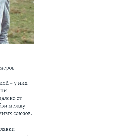
меров –
ией – у них
нни
далеко от
юбви между
ачных союзов.
главки