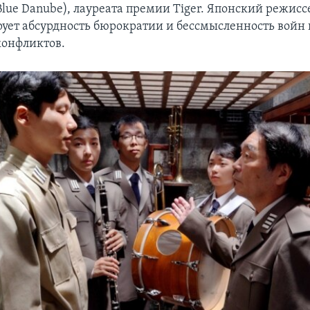
Blue Danube), лауреата премии Tiger. Японский режисс
ует абсурдность бюрократии и бессмысленность войн 
конфликтов.