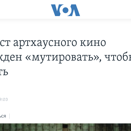
ст артхаусного кино
ден «мутировать», чтоб
ть
9:03
ься