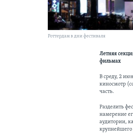
Роттердам в дни фестиваля
Летняя секци
фильмах
В среду, 2 и
киносмотр (с
часть.
Разделить фе
намерение ег
аудитории, к
крупнейшего 