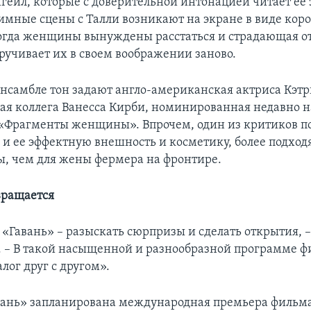
гейл, которые с доверительной интонацией читает ее
тимные сцены с Талли возникают на экране в виде кор
огда женщины вынуждены расстаться и страдающая от
ручивает их в своем воображении заново.
ансамбле тон задают англо-американская актриса Кэтр
кая коллега Ванесса Кирби, номинированная недавно н
 «Фрагменты женщины». Впрочем, один из критиков по
 и ее эффектную внешность и косметику, более подхо
 чем для жены фермера на фронтире.
вращается
 «Гавань» – разыскать сюрпризы и сделать открытия, –
 – В такой насыщенной и разнообразной программе 
лог друг с другом».
вань» запланирована международная премьера фильма