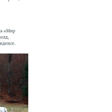
ма «Мир
олд,
нденсе.