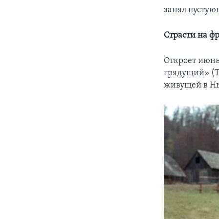
занял пусту
Страсти на ф
Откроет июн
грядущий» (T
живущей в Нь