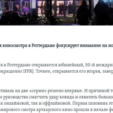
я киносмотра в Роттердаме фокусирует внимание на н
юня в Роттердаме открывается юбилейный, 50-й между
окращенно IFFR). Точнее, открывается его вторая, за
стиваль на две «серии» решено впервые. И причиной т
о руководства смягчить удар ковида и охватить больш
ак онлайновой, так и оффлайновой. Первая половина эт
мирового смотра артхаусного кино прошла в начале ф