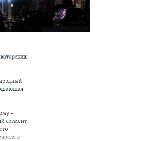
оваторских
народный
вершающая
ому –
ий сегмент
ого
евраля в