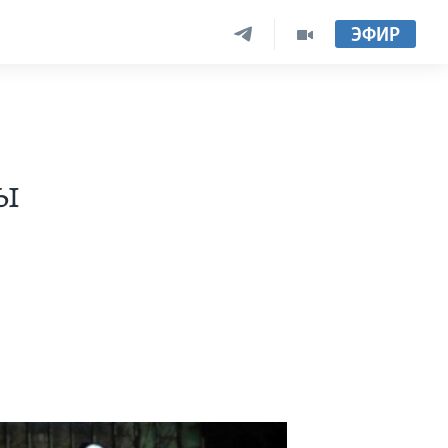
ЭФИР
ы