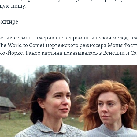
ющую нишу.
ронтире
ьский сегмент американская романтическая мелодра
he World to Come) норвежского режиссера Моны Фаств
ю-Йорке. Ранее картина показывалась в Венеции и Са