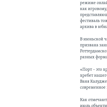
режиме онлай
как игровому
представляющ
фестиваль то
архива в юби
В июньской ч
призвана заня
Роттердамско
разных форма
«Порт – это х
хребет нашег
Ваня Калудже
современное 
Как отмечают 
июль объектив