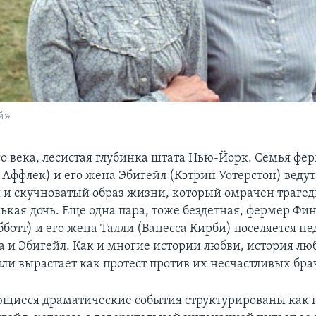
й»
го века, лесистая глубинка штата Нью-Йорк. Семья фер
 Аффлек) и его жена Эбигейл (Кэтрин Уотерстон) ведут
и скучноватый образ жизни, который омрачен трагед
ькая дочь. Еще одна пара, тоже бездетная, фермер Фи
ботт) и его жена Талли (Ванесса Кирби) поселяется не
 и Эбигейл. Как и многие истории любви, история л
лли вырастает как протест против их несчастливых бр
щиеся драматические события структурированы как 