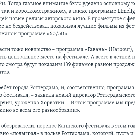
н. Тогда главное внимание было уделено основному ко
, так и короткометражному, а также программе Limelig
ей новые релизы авторского кино. В промежутке с фе
же не бездействовал, показывая лучшие фильмы из фе
лейной программе «50/50».
асти тоже новшество – программа «Гавань» (Harbour),
ть центральное место на фестивале. А всего в летней
го смотра будут показаны 139 фильмов разной продолж
тов.
ребет города Роттердама, и, соответственно, программа
о фестиваля, – заявила новый директор Роттердамског
рчич, уроженка Хорватии. – В этой программе мы пре
кино во всем его разнообразии».
обозреватели, перенос Каннского фестиваля в этом год
но «подыграл» в пользу Роттердама, который, пусть и