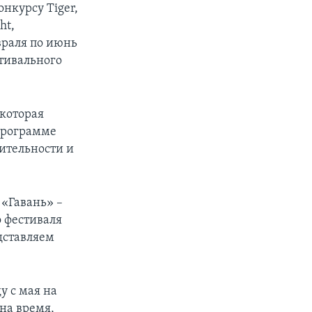
нкурсу Tiger,
ht,
враля по июнь
стивального
 которая
 программе
ительности и
 «Гавань» –
о фестиваля
дставляем
у с мая на
 на время,