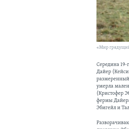
«Мир грядущи
Середина 19-
Дайер (Кейси
размеренный 
умерла мален
(Кристофер Эб
фермы Дайера
Эбигейл и Та
Разворачиваю