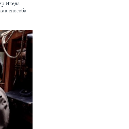
ер Икеда
как способа