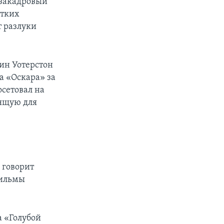
 закадровый
отких
 разлуки
ин Уотерстон
а «Оскара» за
сетовал на
дящую для
 говорит
фильмы
 «Голубой