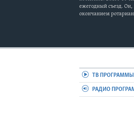
ежегодный съезд. Он,
окончанием ротариан
ТВ ПРОГРАММ
РАДИО ПРОГР