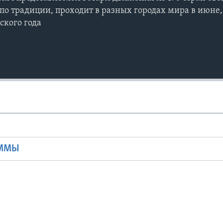
 по традиции, проходит в разных городах мира в июне,
ского года
Ы
АММЫ