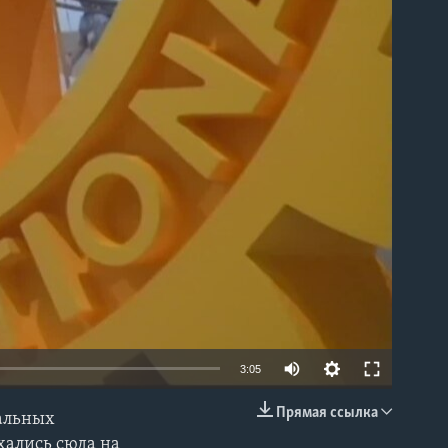
able
3:05
Прямая ссылка
нальных
EMBED
хались сюда на