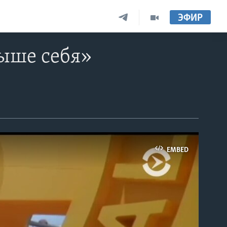
ЭФИР
выше себя»
EMBED