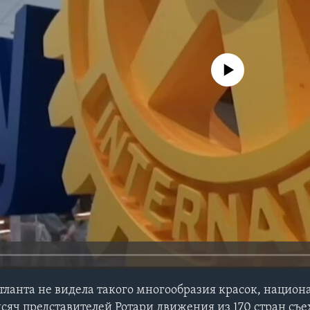
No media source currently avail
Атланта не видела такого многообразия красок, нацио
ысяч представителей Ротари движения из 170 стран съе