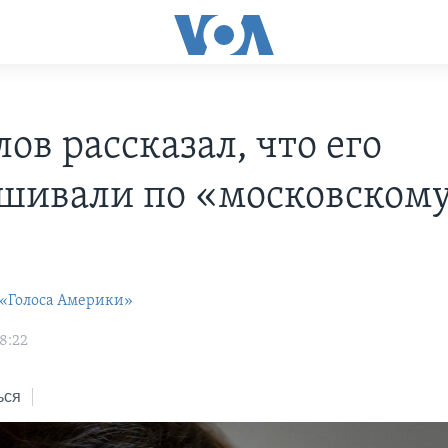
ов рассказал, что его
шивали по «московском
 «Голоса Америки»
8:22
ься