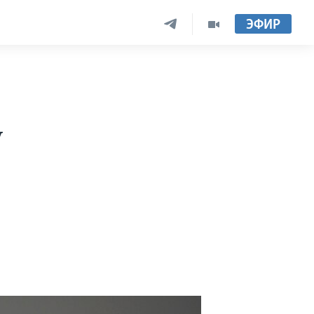
ЭФИР
у