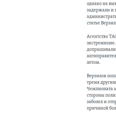
однако на вы
задержали и 
администрати
статье Верзил
Агентство ТА
экстремизме.
допрашивали 
антиправител
летом.
Верзилов попа
тремя другим
Чемпионата м
стороны полиц
заболел и от
причиной бол