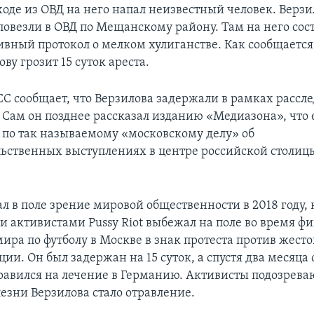
ходе из ОВД на него напал неизвестный человек. Верзи
повезли в ОВД по Мещанскому району. Там на него сос
вный протокол о мелком хулиганстве. Как сообщается,
ову грозит 15 суток ареста.
СС сообщает, что Верзилова задержали в рамках рассл
 Сам он позднее рассказал изданию «Медиазона», что 
по так называемому «московскому делу» об
ьственных выступлениях в центре российской столи
л в поле зрение мировой общественности в 2018 году, 
и активистами Pussy Riot выбежал на поле во время ф
ира по футболу в Москве в знак протеста против жесто
ии. Он был задержан на 15 суток, а спустя два месяца
правился на лечение в Германию. Активисты подозреваю
езни Верзилова стало отравление.