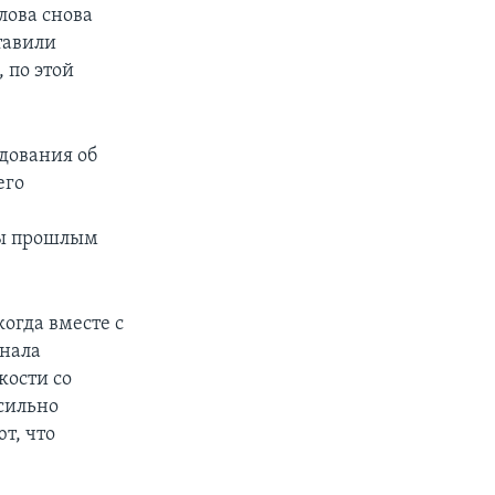
лова снова
тавили
 по этой
едования об
его
цы прошлым
когда вместе с
инала
кости со
 сильно
т, что