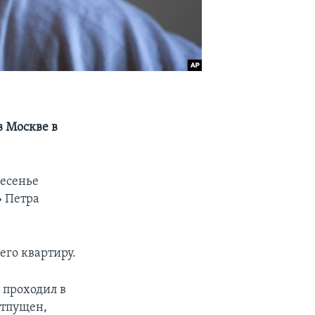
в Москве в
ресенье
» Петра
его квартиру.
 проходил в
отпущен,