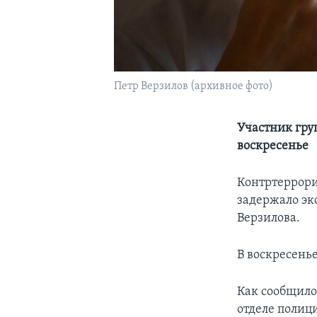
Петр Верзилов (архивное фото)
Участник гру
воскресенье
Контртеррори
задержало эк
Верзилова.
В воскресенье
Как сообщило
отделе полиц