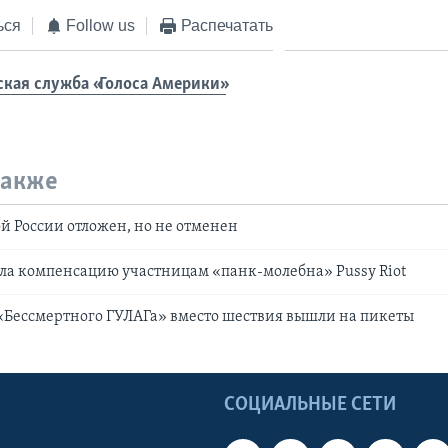
ься
Follow us
Распечатать
ская служба «Голоса Америки»
также
й России отложен, но не отменен
ла компенсацию участницам «панк-молебна» Pussy Riot
«Бессмертного ГУЛАГа» вместо шествия вышли на пикеты
Ы
СОЦИАЛЬНЫЕ СЕТИ