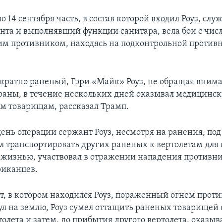
 по 14 сентября часть, в состав которой входил Роуз, сл
нта и выполнявший функции санитара, вела бои с чис
м противником, находясь на подконтрольной против
ократно раненый, Гэри «Майк» Роуз, не обращая вним
раны, в течение нескольких дней оказывал медицинс
м товарищам, рассказал Трамп.
день операции сержант Роуз, несмотря на ранения, по
л транспортировать других раненых к вертолетам для 
я жизнью, участвовал в отражении нападения противн
риканцев.
ет, в котором находился Роуз, пораженный огнем проти
нул на землю, Роуз сумел оттащить раненых товарище
олета и затем, до прибытия другого вертолета, оказыв