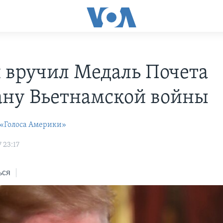
 вручил Медаль Почета
ану Вьетнамской войны
 «Голоса Америки»
 23:17
ься