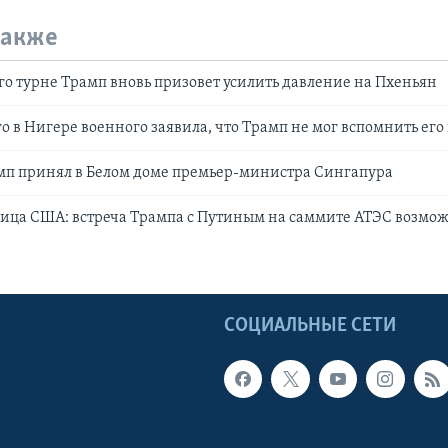
также
ого турне Трамп вновь призовет усилить давление на Пхеньян
о в Нигере военного заявила, что Трамп не мог вспомнить его
мп принял в Белом доме премьер-министра Сингапура
ца США: встреча Трампа с Путиным на саммите АТЭС возмож
Ы
СОЦИАЛЬНЫЕ СЕТИ