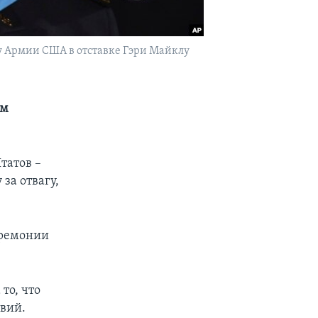
 Армии США в отставке Гэри Майклу
ем
татов –
за отвагу,
еремонии
то, что
вий.