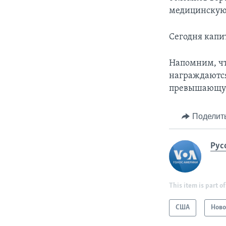
медицинскую
Сегодня капи
Напомним, чт
награждаются
превышающую
Поделит
Рус
This item is part of
США
Ново