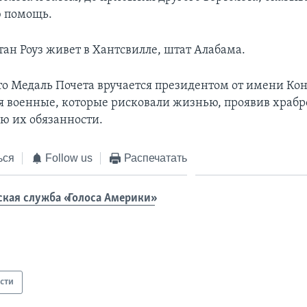
 помощь.
тан Роуз живет в Хантсвилле, штат Алабама.
о Медаль Почета вручается президентом от имени Кон
 военные, которые рисковали жизнью, проявив храбр
 их обязанности.
ься
Follow us
Распечатать
ская служба «Голоса Америки»
сти