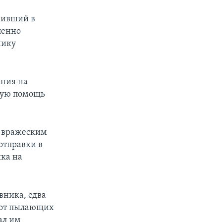
уживший в
ленно
нику
ания на
кую помощь
д вражеским
отправки в
ика на
вника, едва
й от пылающих
ал им