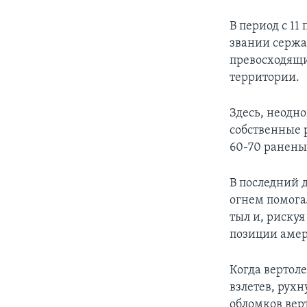
В период с 11
звании сержа
превосходящи
территории.
Здесь, неодн
собственные 
60-70 ранены
В последний 
огнем помога
тыл и, риску
позиции аме
Когда вертол
взлетев, рух
обломков верт