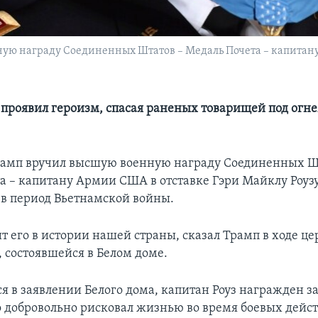
ую награду Соединенных Штатов – Медаль Почета – капитану
 проявил героизм, спасая раненых товарищей под огн
амп вручил высшую военную награду Соединенных Ш
а – капитану Армии США в отставке Гэри Майклу Роузу 
в период Вьетнамской войны.
ит его в истории нашей страны, сказал Трамп в ходе ц
 состоявшейся в Белом доме.
я в заявлении Белого дома, капитан Роуз награжден за 
 добровольно рисковал жизнью во время боевых дейст