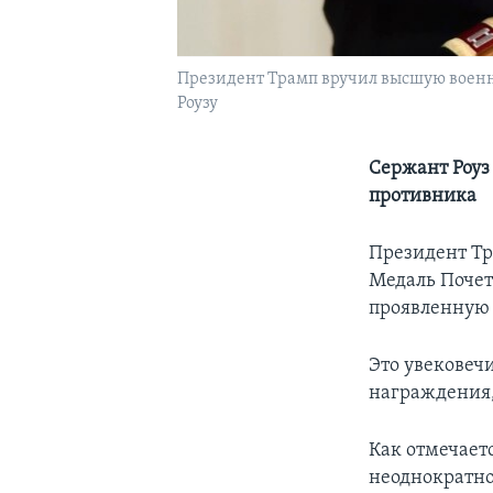
Президент Трамп вручил высшую военн
Роузу
Сержант Роуз
противника
Президент Тр
Медаль Почет
проявленную 
Это увековеч
награждения,
Как отмечаетс
неоднократно