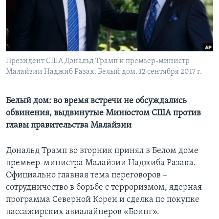
Learning English
СОЦИАЛЬНЫЕ СЕТИ
Президент США Дональд Трамп и премьер-министр
Малайзии Наджиб Разак. Белый дом. 12 сентября 2017 г.
Языки
Белый дом: во время встречи не обсуждались
обвинения, выдвинутые Минюстом США против
главы правительства Малайзии
Дональд Трамп во вторник принял в Белом доме
премьер-министра Малайзии Наджиба Разака.
Официально главная тема переговоров –
сотрудничество в борьбе с терроризмом, ядерная
программа Северной Кореи и сделка по покупке
пассажирских авиалайнеров «Боинг».