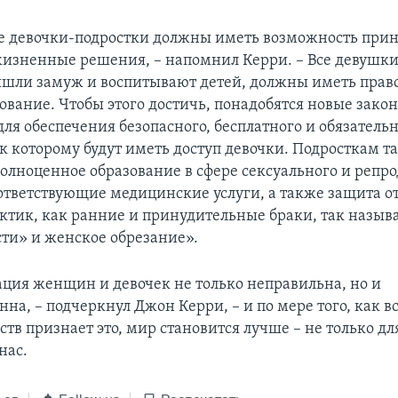
е девочки-подростки должны иметь возможность при
изненные решения, – напомнил Керри. – Все девушки,
вышли замуж и воспитывают детей, должны иметь право
ование. Чтобы этого достичь, понадобятся новые зако
ля обеспечения безопасного, бесплатного и обязатель
 к которому будут иметь доступ девочки. Подросткам т
олноценное образование в сфере сексуального и репр
оответствующие медицинские услуги, а также защита о
ктик, как ранние и принудительные браки, так назы
сти» и женское обрезание».
ия женщин и девочек не только неправильна, но и
на, – подчеркнул Джон Керри, – и по мере того, как в
ств признает это, мир становится лучше – не только дл
нас.