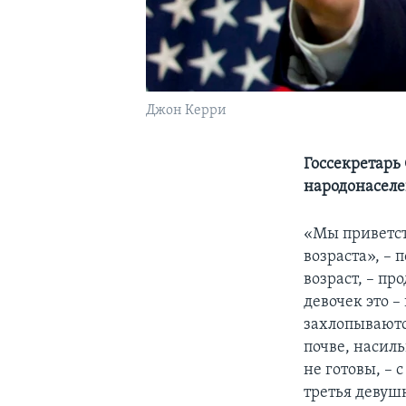
Джон Керри
Госсекретарь
народонасел
«Мы приветст
возраста», –
возраст, – пр
девочек это –
захлопываютс
почве, насил
не готовы, –
третья девушк