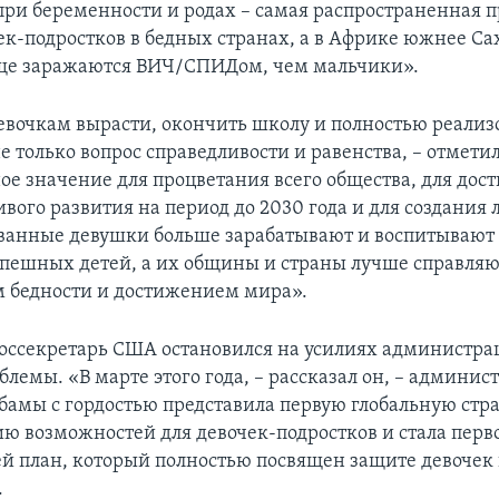
ри беременности и родах – самая распространенная 
ек-подростков в бедных странах, а в Африке южнее С
аще заражаются ВИЧ/СПИДом, чем мальчики».
евочкам вырасти, окончить школу и полностью реализ
е только вопрос справедливости и равенства, – отметил
ое значение для процветания всего общества, для дос
вого развития на период до 2030 года и для создания
ванные девушки больше зарабатывают и воспитывают 
спешных детей, а их общины и страны лучше справляю
 бедности и достижением мира».
 госсекретарь США остановился на усилиях администра
лемы. «В марте этого года, – рассказал он, – админис
бамы с гордостью представила первую глобальную ст
ю возможностей для девочек-подростков и стала перв
й план, который полностью посвящен защите девочек
.