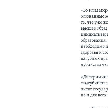
«Во всем мир
осознанные ж
те, что уже 
высшее образ
инициативы д
образования,
необходимо п
здоровья и с
пагубных пра
«убийства че
«Дискриминац
самоубийствен
число государ
но и для всех 