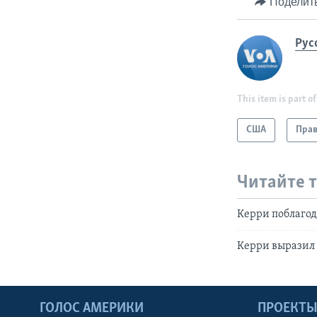
Поделит
Рус
This item is part of
США
Прав
Читайте 
Керри поблагод
Керри выразил 
ГОЛОС АМЕРИКИ
ПРОЕКТ