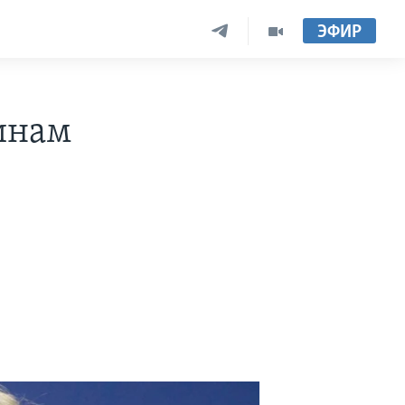
ЭФИР
инам