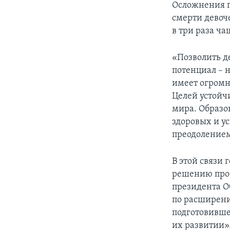
Осложнения п
смерти девоч
в три раза ч
«Позволить д
потенциал – н
имеет огромн
Целей устойчи
мира. Образо
здоровых и у
преодолением
В этой связи
решению проб
президента О
по расширени
подготовивше
их развитии»