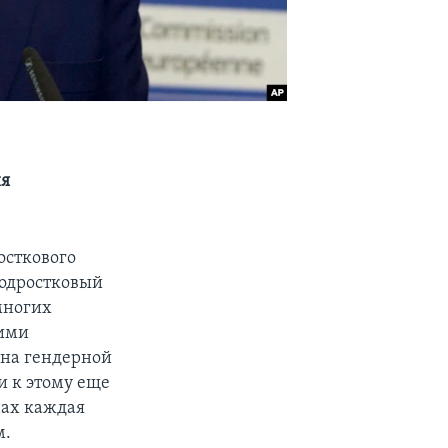
ня
осткового
Подростковый
 многих
ними
 на гендерной
и к этому еще
нах каждая
м.