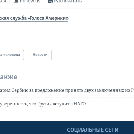
ься
Follow us
Распечатать
ская служба «Голоса Америки»
а человека
Новости
также
арил Сербию за предложение принять двух заключенных из 
уверенность, что Грузия вступит в НАТО
Ы
СОЦИАЛЬНЫЕ СЕТИ