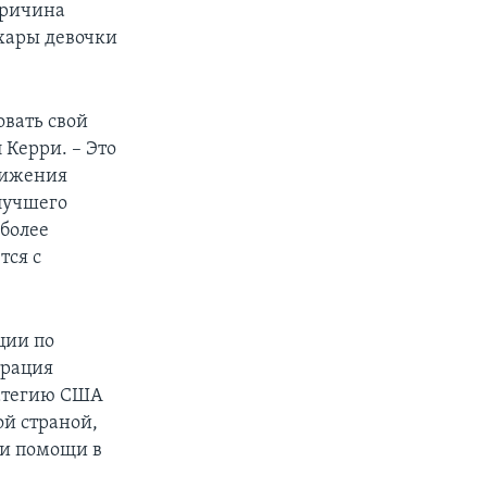
причина
ахары девочки
овать свой
 Керри. – Это
тижения
 лучшего
более
тся с
ции по
трация
ратегию США
ой страной,
 и помощи в