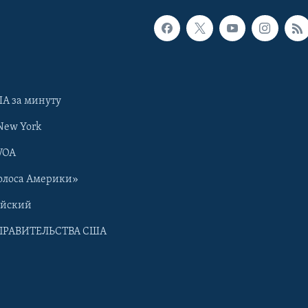
А за минуту
New York
VOA
олоса Америки»
ийский
ПРАВИТЕЛЬСТВА США