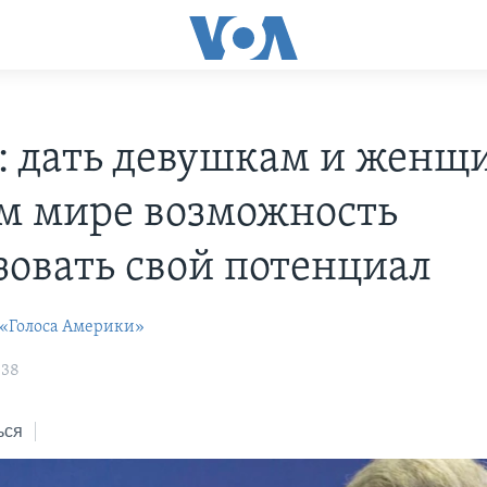
: дать девушкам и женщ
ем мире возможность
зовать свой потенциал
 «Голоса Америки»
:38
ься