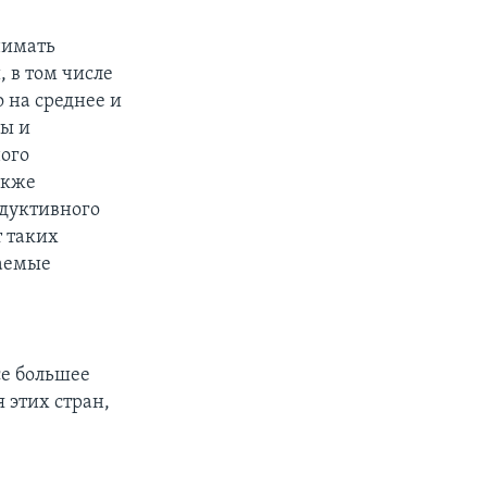
нимать
 в том числе
 на среднее и
ны и
ного
акже
одуктивного
т таких
ваемые
се большее
я этих стран,