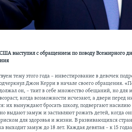
 США выступил с обращением по поводу Всемирного д
ения
вуем тему этого года – инвестирование в девочек подр
 подчеркнул Джон Керри в начале своего обращения. «
одолжал он, – таит в себе множество обещаний, но для
 возраст, когда возможности исчезают, а двери перед 
я: их вынуждают бросать школу, подвергают насилию
ьно выдают замуж и заставляют рожать детей, когда он
 с риском для здоровья и жизни. В развивающихся стра
а выходит замуж до 18 лет. Каждая девятая – к 15 года