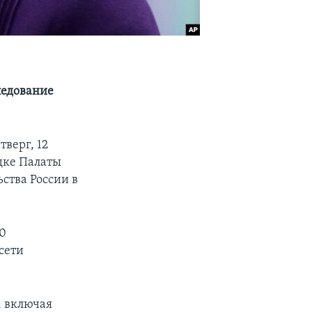
ледование
верг, 12
дке Палаты
ства России в
00
сети
, включая