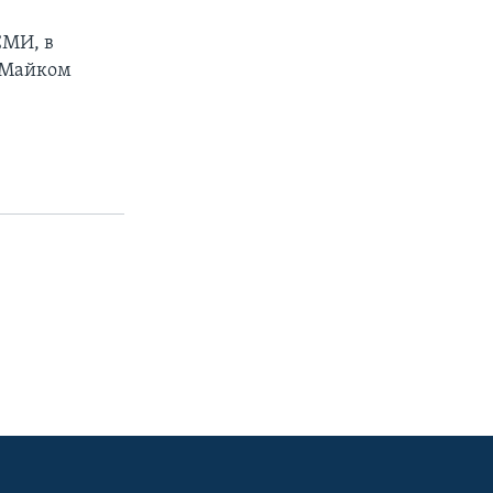
СМИ, в
 Майком