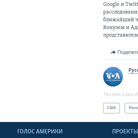
Google и Twi
расследовани
ближайший че
Конуэем и А
представител
Поделит
Рус
This item is part of
США
Росс
ГОЛОС АМЕРИКИ
ПРОЕКТ