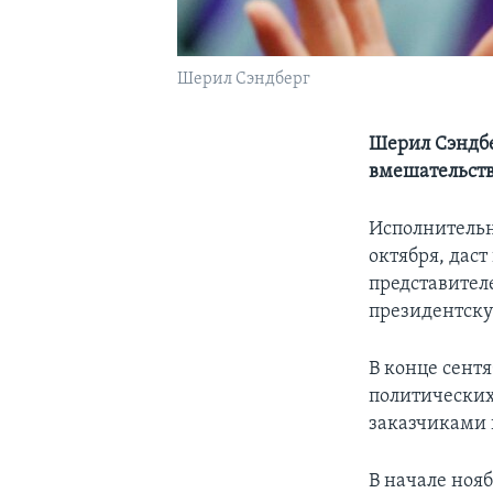
Шерил Сэндберг
Шерил Сэндбе
вмешательст
Исполнительн
октября, дас
представител
президентску
В конце сентя
политических
заказчиками 
В начале ноя