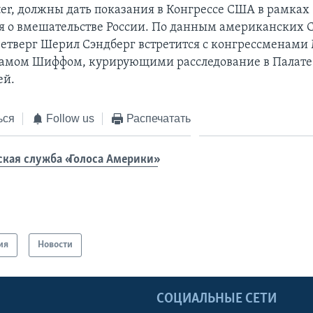
tter, должны дать показания в Конгрессе США в рамках
я о вмешательстве России. По данным американских 
тверг Шерил Сэндберг встретится с конгрессменами
дамом Шиффом, курирующими расследование в Палате
ей.
ься
Follow us
Распечатать
ская служба «Голоса Америки»
ия
Новости
Ы
СОЦИАЛЬНЫЕ СЕТИ