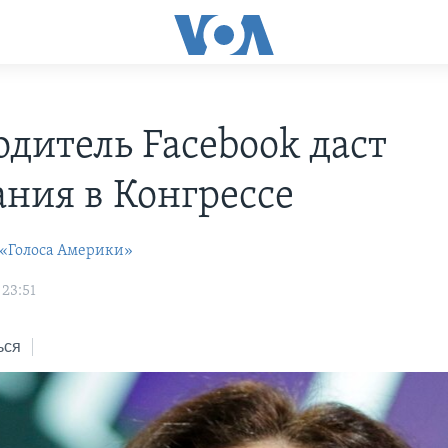
одитель Facebook даст
ания в Конгрессе
 «Голоса Америки»
 23:51
ься