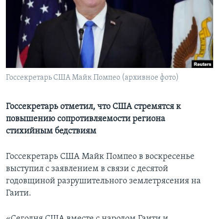
Learning English
СОЦИАЛЬНЫЕ СЕТИ
Госсекретарь США Майк Помпео (архивное фото)
Языки
Госсекретарь отметил, что США стремятся к
повышению сопротивляемости региона
стихийным бедствиям
Госсекретарь США Майк Помпео в воскресенье
выступил с заявлением в связи с десятой
годовщиной разрушительного землетрясения на
Гаити.
«Сегодня США вместе с народом Гаити и