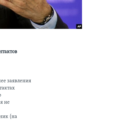
нтактов
ь
ее заявления
тактах
о
я не
ник (на