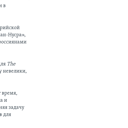
и в
ирийской
 ан-Нусра»,
 россиянами
для
The
у невелики,
 время,
а и
няя задачу
в для