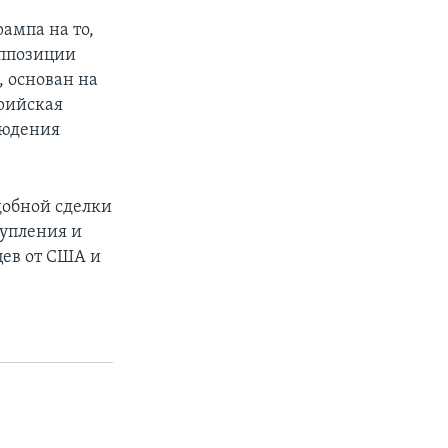
ампа на то,
ппозиции
, основан на
ирийская
людения
добной сделки
тупления и
цев от США и