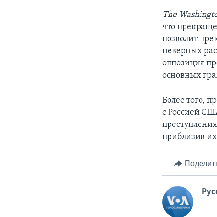
The Washingto
что прекращ
позволит пре
неверных рас
оппозиция пр
основных гра
Более того, 
с Россией СШ
преступления
приблизив их
Поделит
Рус