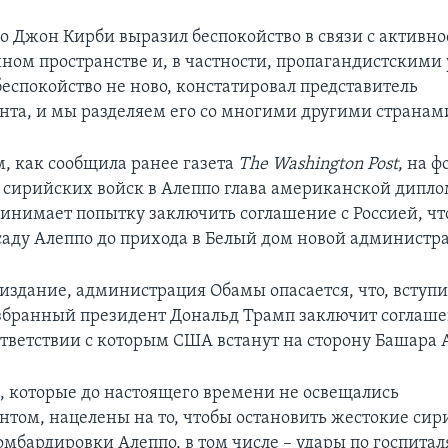
 Джон Кирби выразил беспокойство в связи с активно
ом пространстве и, в частности, пропагандистскими
беспокойство не ново, констатировал представитель
нта, и мы разделяем его со многими другими странам
, как сообщила ранее газета
The Washington Post
, на ф
сирийских войск в Алеппо глава американской дипл
инимает попытку заключить соглашение с Россией, ч
саду Алеппо до прихода в Белый дом новой админист
 издание, администрация Обамы опасается, что, вступи
збранный президент Дональд Трамп заключит соглаше
ответствии с которым США встанут на сторону Башара 
, которые до настоящего времени не освещались
нтом, нацелены на то, чтобы остановить жестокие сир
омбардировки Алеппо, в том числе – удары по госпита