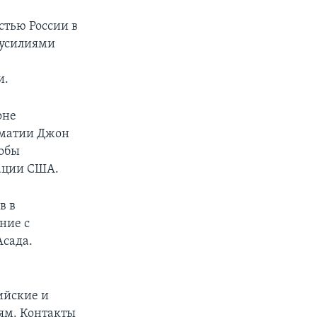
стью России в
 усилиями
и.
оне
оматии Джон
тобы
рации США.
в в
ние с
Асада.
ийские и
лям. Контакты