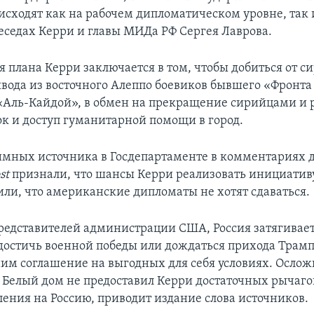
исходят как на рабочем дипломатическом уровне, так 
еседах Керри и главы МИДа РФ Сергея Лаврова.
я плана Керри заключается в том, чтобы добиться от с
вода из восточного Алеппо боевиков бывшего «Фронта
 «Аль-Кайдой», в обмен на прекращение сирийцами и
к и доступ гуманитарной помощи в город.
мных источника в Госдепартаменте в комментариях 
st
признали, что шансы Керри реализовать инициатив
или, что американские дипломаты не хотят сдаваться.
едставителей администрации США, Россия затягивает
достичь военной победы или дождаться прихода Трамп
ним соглашение на выгодных для себя условиях. Ослож
, Белый дом не предоставил Керри достаточных рычаго
ления на Россию, приводит издание слова источников.