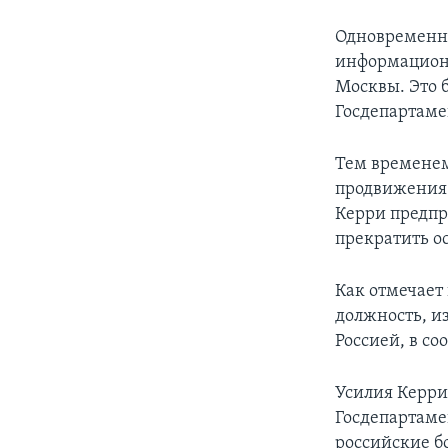
Одновременно
информационн
Москвы. Это 
Госдепартаме
Тем временем
продвижения 
Керри предпр
прекратить о
Как отмечает
должность, и
Россией, в со
Усилия Керри
Госдепартаме
российские б