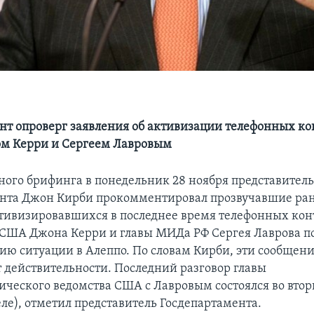
нт опроверг заявления об активизации телефонных ко
м Керри и Сергеем Лавровым
дного брифинга в понедельник 28 ноября представител
нта Джон Кирби прокомментировал прозвучавшие ран
тивизировавшихся в последнее время телефонных кон
 США Джона Керри и главы МИДа РФ Сергея Лаврова п
ию ситуации в Алеппо. По словам Кирби, эти сообщени
т действительности. Последний разговор главы
ческого ведомства США с Лавровым состоялся во втор
ле), отметил представитель Госдепартамента.