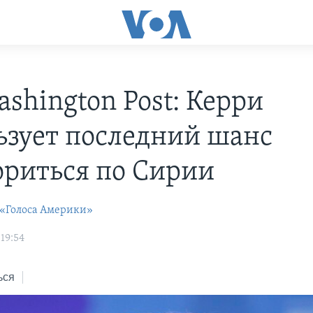
ashington Post: Керри
ьзует последний шанс
ориться по Сирии
 «Голоса Америки»
19:54
ься