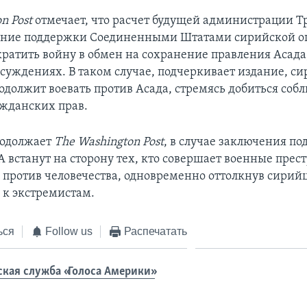
n Post
отмечает, что расчет будущей администрации Тр
ение поддержки Соединенными Штатами сирийской о
кратить войну в обмен на сохранение правления Асада
суждениях. В таком случае, подчеркивает издание, с
одолжит воевать против Асада, стремясь добиться соб
жданских прав.
продолжает
The Washington Post
, в случае заключения по
А встанут на сторону тех, кто совершает военные прес
 против человечества, одновременно оттолкнув сирий
 к экстремистам.
ься
Follow us
Распечатать
ская служба «Голоса Америки»