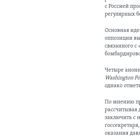
с Россией про
регулярных б
Основная иде
оппозиции вы
связанного с
бомбардирово
Четыре анони
Washington Po
однако отмет
По мнению пр
рассчитывая 
заключить с 
госсекретаря
оказания дав