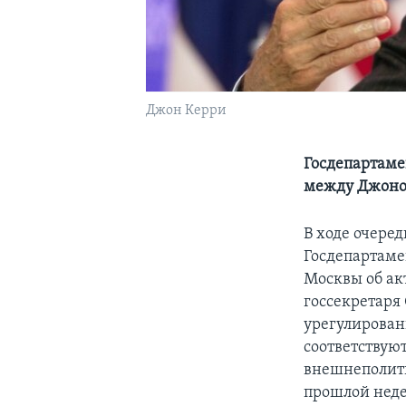
Джон Керри
Госдепартаме
между Джоно
В ходе очере
Госдепартаме
Москвы об ак
госсекретаря
урегулирован
соответствую
внешнеполити
прошлой неде