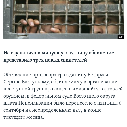
Learning English
СОЦИАЛЬНЫЕ СЕТИ
Языки
На слушаниях в минувшую пятницу обвинение
представило трех новых свидетелей
Объявление приговора гражданину Беларуси
Сергею Болтуцкому, обвиняемому в организации
преступной группировки, занимавшейся торговлей
оружием, в федеральном суде Восточного округа
штата Пенсильвания было перенесено с пятницы 6
сентября на неопределенную дату в конце
текущего месяца.