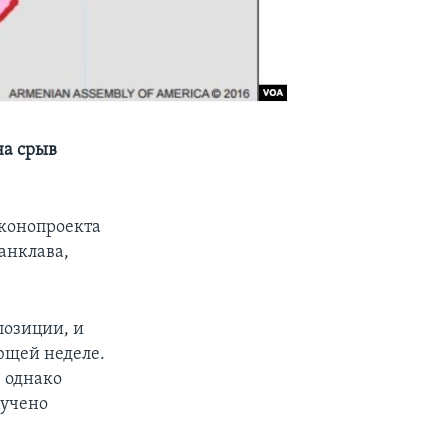
на срыв
конопроекта
анклава,
позиции, и
ющей неделе.
 однако
лучено