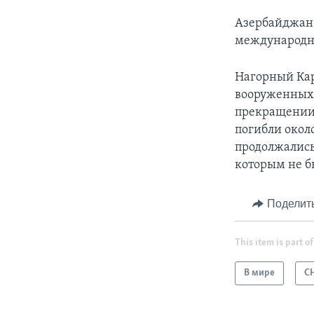
Азербайджан 
международн
Нагорный Кар
вооруженных с
прекращении 
погибли окол
продолжались
которым не б
Поделит
This item is part of
В мире
С