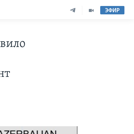
ЭФИР
авило
нт