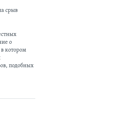
на срыв
естных
ние о
 в котором
я
бов, подобных