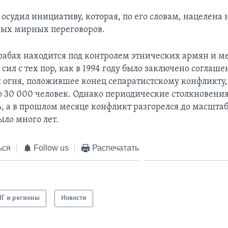
осудил инициативу, которая, по его словам, нацелена 
ых мирных переговоров.
абах находится под контролем этнических армян и м
ил с тех пор, как в 1994 году было заключено соглаше
огня, положившее конец сепаратистскому конфликту,
о 30 000 человек. Однако периодические столкновени
, а в прошлом месяце конфликт разгорелся до масшта
ыло много лет.
ься
Follow us
Распечатать
НГ и регионы
Новости