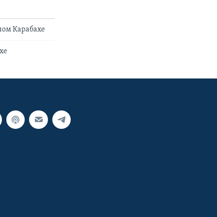
ном Карабахе
хе