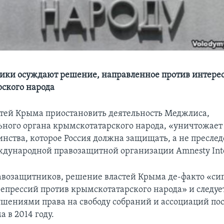
ки осуждают решение, направленное против интере
ского народа
тей Крыма приостановить деятельность Меджлиса,
ьного органа крымскотатарского народа, «уничтожает
нства, которое Россия должна защищать, а не преследо
ждународной правозащитной организации Amnesty Inte
авозащитников, решение властей Крыма де-факто «сиг
репрессий против крымскотатарского народа» и следуе
шениями права на свободу собраний и ассоциаций по
 в 2014 году.