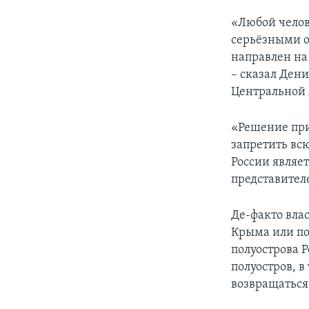
«Любой челов
серьёзными о
направлен на
– сказал Ден
Центральной А
«Решение при
запретить вс
России являе
представител
Де-факто вла
Крыма или по
полуострова 
полуостров, 
возвращаться