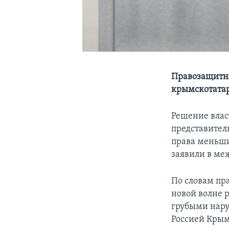
Правозащитни
крымскотатар
Решение влас
представител
права меньши
заявили в ме
По словам пр
новой волне 
грубыми нару
Россией Крыма