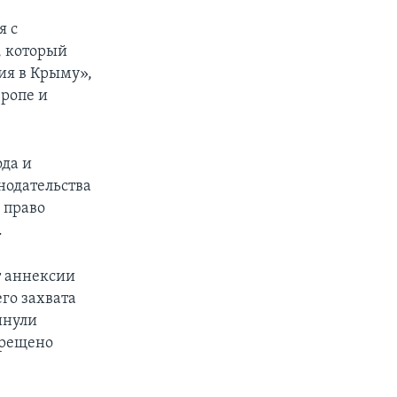
я с
, который
ия в Крыму»,
вропе и
да и
нодательства
 право
.
т аннексии
го захвата
инули
прещено