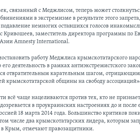
ек, связанный с Меджлисом, теперь может столкнутьс
бвинениями в экстремизме в результате этого запрета
 подавление немногих оставшихся голосов инакомысл
ис Кривошеев, заместитель директора программы по Е
зии Amnesty International.
остановить работу Меджлиса крымскотатарского наро
ю его деятельность в рамках антиэкстремистского зако
тся отвратительным карательным шагом, отрицающим
ей крымскотатарской общины на свободу ассоциаций»
сти всё чаще нацеливаются против тех, кто не признае
дозревается в проукраинских настроениях до и после е
Россией 18 марта 2014 года. Большинство критиков пок
в том числе два крымскотатарских лидера, которым за
 в Крым, отмечают правозащитники.