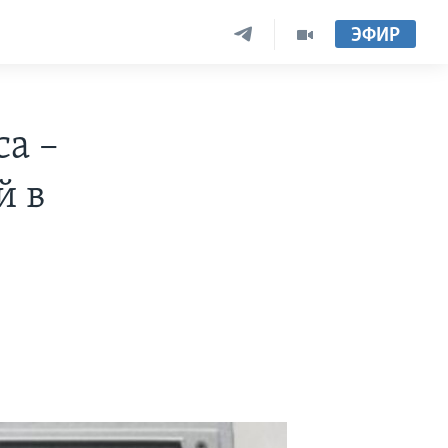
ЭФИР
а –
й в