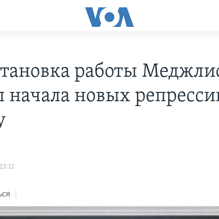
тановка работы Меджлис
л начала новых репресси
у
23:11
ься