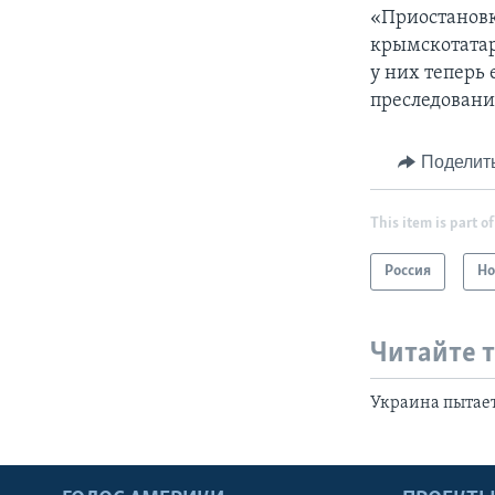
«Приостановк
крымскотатар
у них теперь
преследовани
Поделит
This item is part of
Россия
Но
Читайте 
Украина пытает