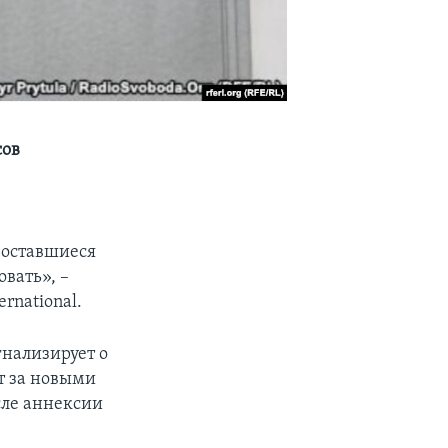
сов
 оставшиеся
вать», –
rnational.
нализирует о
т за новыми
сле аннексии