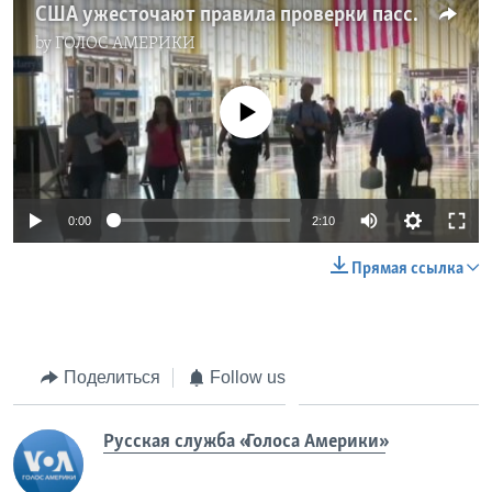
США ужесточают правила проверки пассажиров в аэропортах
by
ГОЛОС АМЕРИКИ
No media source currently available
0:00
2:10
Прямая ссылка
Поделиться
Follow us
Русская служба «Голоса Америки»