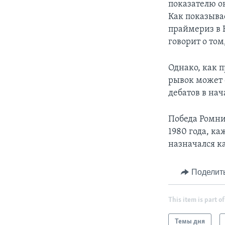
показателю о
Как показыва
праймериз в 
говорит о том
Однако, как 
рывок может 
дебатов в нач
Победа Ромни
1980 года, к
назначался к
Поделит
This item is part of
Темы дня