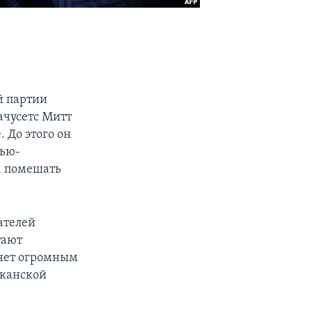
й партии
ачусетс Митт
 До этого он
Нью-
, помешать
ателей
тают
танет огромным
иканской