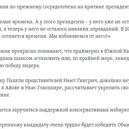
ни по-прежнему сосредоточено на критике президен
лые времена. А у этого президента – у него уже не ос
 а теперь у него не осталось никаких оправданий. В 20
е останется времени. Мы избавляемся от него!»
мни прекрасно понимают, что праймериз в Южной Ка
едним шансом остановить или, по крайней мере, заме
ю победу лидера.
р Палаты представителей Ньют Гингрич, довольно не
в Айове и Нью-Гэмпшире, рассчитывает укрепить сво
ине.
ается заручиться поддержкой консервативных избират
еренному кандидату очень трудно будет победить Обам