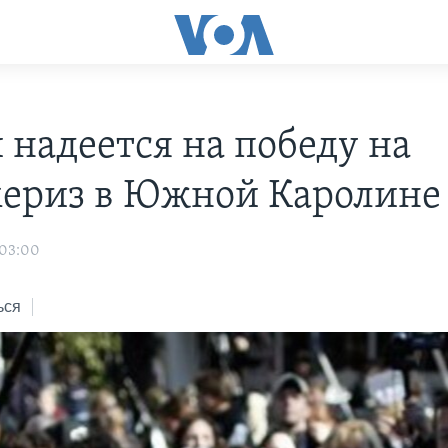
 надеется на победу на
ериз в Южной Каролине
 03:00
ься