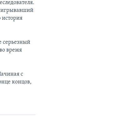
еследователя.
выигрывавший
 история
е серьезный
во время
Начиная с
онце концов,