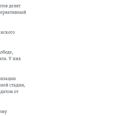
атов делят
нсервативный
анского
обеде,
ата. У них
низации
нней стадии,
датом от
тому