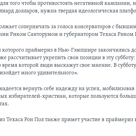
 для того чтобы противостоять негативной кампании, 
лиард долларов, нужна твердая идеологическая платф
олжает соперничать за голоса консерваторов с бывши
нии Риком Санторумом и губернатором Техаса Риком 
я которого праймериз в Нью-Гэмпшире закончились д
же рассчитывает укрепить свои позиции в эту субботу:
во время которой люди выскажут свое мнение. В суббо
изойдет много удивительного».
надеется вернуть себе надежду на успех, мобилизовав
ых избирателей-христиан, которые пользуются боль
тах.
из Техаса Рон Пол также примет участие в праймериз