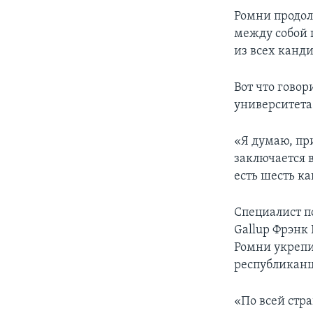
Ромни продол
между собой 
из всех канди
Вот что гово
университета
«Я думаю, пр
заключается в
есть шесть ка
Специалист п
Gallup Фрэнк 
Ромни укрепи
республиканц
«По всей стр