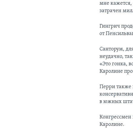
мне кажется,
затрачен мил
Гингрич прод
от Пенсильва
Санторум, дл
неудачно, так
«Это гонка, 
Каролине про
Перри также 
консервативн
в южных шта
Конгрессмен 
Каролине.