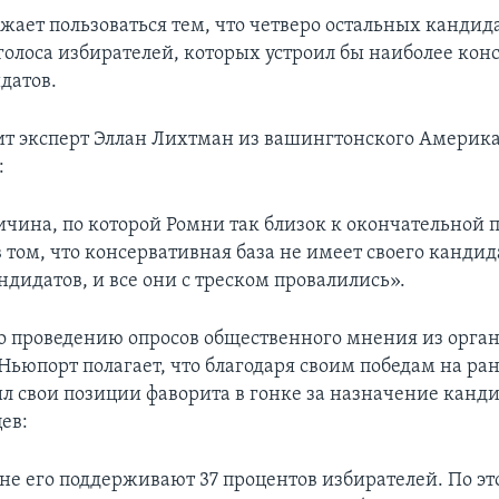
жает пользоваться тем, что четверо остальных кандид
голоса избирателей, которых устроил бы наиболее ко
датов.
рит эксперт Эллан Лихтман из вашингтонского Америк
:
ичина, по которой Ромни так близок к окончательной п
 том, что консервативная база не имеет своего кандид
ндидатов, и все они с треском провалились».
о проведению опросов общественного мнения из орга
Ньюпорт полагает, что благодаря своим победам на ра
л свои позиции фаворита в гонке за назначение канди
ев:
ане его поддерживают 37 процентов избирателей. По э