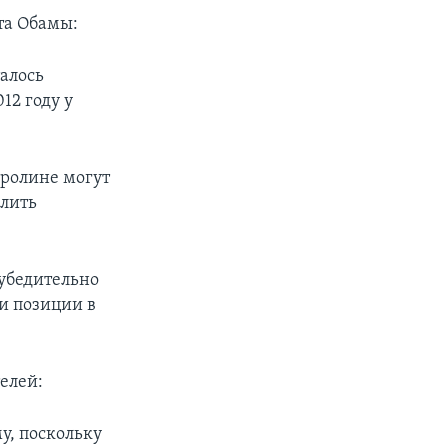
та Обамы:
талось
12 году у
ролине могут
длить
убедительно
и позиции в
елей:
у, поскольку