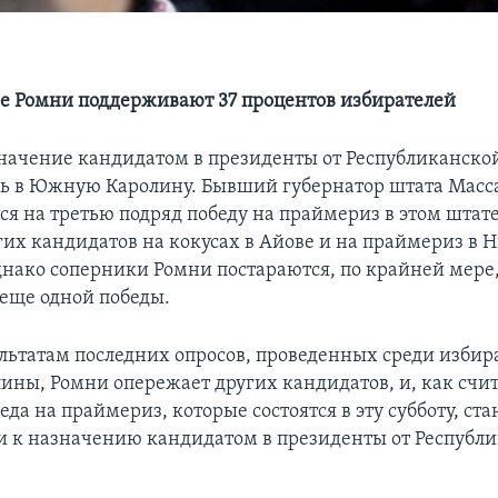
не Ромни поддерживают 37 процентов избирателей
значение кандидатом в президенты от Республиканско
ь в Южную Каролину. Бывший губернатор штата Масс
я на третью подряд победу на праймериз в этом штате.
гих кандидатов на кокусах в Айове и на праймериз в 
нако соперники Ромни постараются, по крайней мере
 еще одной победы.
ультатам последних опросов, проведенных среди избир
ны, Ромни опережает других кандидатов, и, как счи
еда на праймериз, которые состоятся в эту субботу, с
и к назначению кандидатом в президенты от Республ