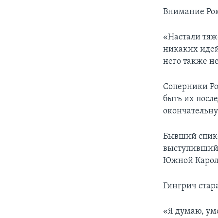
Внимание Ром
«Настали тяже
никаких идей,
него также н
Соперники Ро
быть их посл
окончательну
Бывший спике
выступивший 
Южной Карол
Гингрич стар
«Я думаю, ум