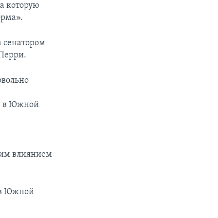
на которую
орма».
м сенатором
Перри.
овольно
ту в Южной
шим влиянием
 в Южной