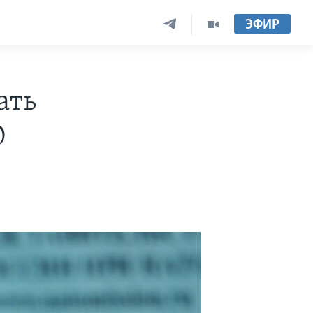
ЭФИР
ать
О