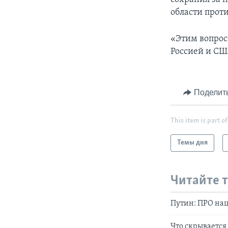
области прот
«Этим вопросо
Россией и СШ
Поделит
This item is part of
Темы дня
Читайте 
Путин: ПРО нац
Что скрывается