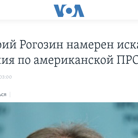
ий Рогозин намерен иск
ия по американской ПР
 03:00
ься