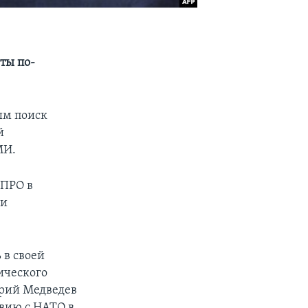
ты по-
ым поиск
й
МИ.
 ПРО в
ри
 в своей
ического
итрий Медведев
твию с НАТО в