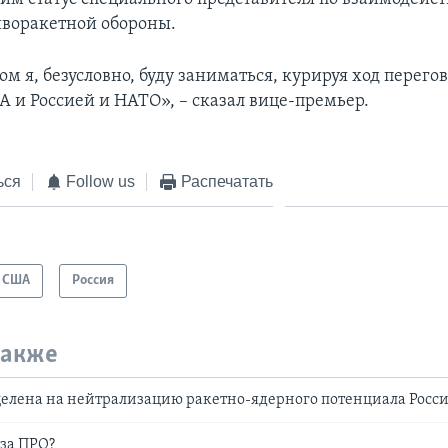
иворакетной обороны.
м я, безусловно, буду заниматься, курируя ход перег
А и Россией и НАТО», – сказал вице-премьер.
ься
Follow us
Распечатать
США
Россия
также
елена на нейтрализацию ракетно-ядерного потенциала Росс
 за ПРО?