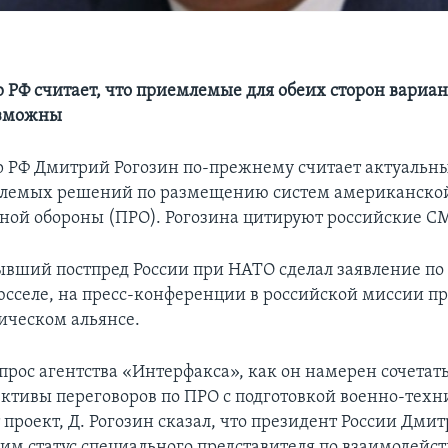
 РФ считает, что приемлемые для обеих сторон вариан
озможны
 РФ Дмитрий Рогозин по-прежнему считает актуальн
лемых решений по размещению систем американско
ной обороны (ПРО). Рогозина цитируют российские С
ывший постпред России при НАТО сделал заявление по
юсселе, на пресс-конференции в российской миссии п
ическом альянсе.
прос агентства «Интерфакса», как он намерен сочетать
ективы переговоров по ПРО с подготовкой военно-техн
т проект, Д. Рогозин сказал, что президент России Дм
ним статус специального представителя по взаимодейс