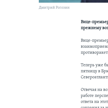
Дмитрий Рогозин
Вице-премьер
прежнему в
Вице-премьер
взаимоприем
противоракет
Теперь уже б
пятницу в Бр
Североатлант
Отвечая на во
работе персп
ответа на это
сохранил за 