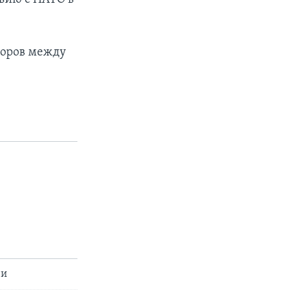
оворов между
ии