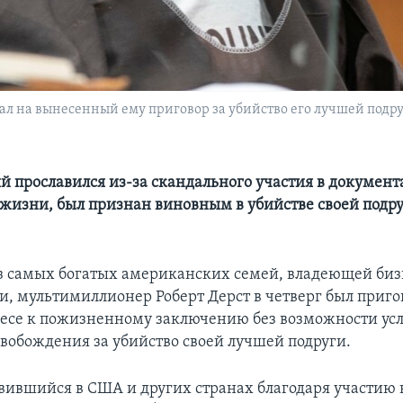
вал на вынесенный ему приговор за убийство его лучшей под
ый прославился из-за скандального участия в докумен
о жизни, был признан виновным в убийстве своей подр
з самых богатых американских семей, владеющей биз
, мультимиллионер Роберт Дерст в четверг был приго
есе к пожизненному заключению без возможности ус
свобождения за убийство своей лучшей подруги.
авившийся в США и других странах благодаря участию 