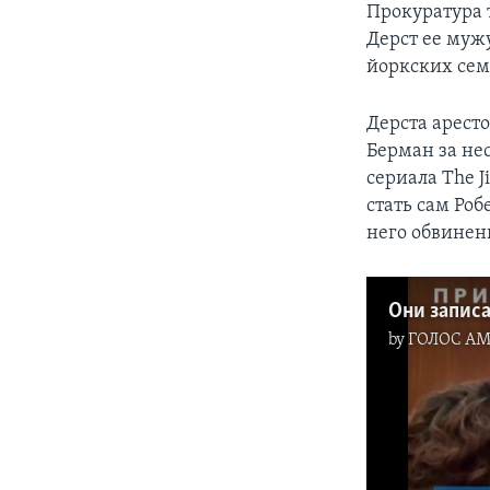
Прокуратура 
Дерст ее муж
йоркских сем
Дерста аресто
Берман за не
сериала The J
стать сам Ро
него обвинен
Они запис
by
ГОЛОС А