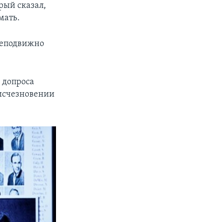
рый сказал,
мать.
 неподвижно
е допроса
исчезновении