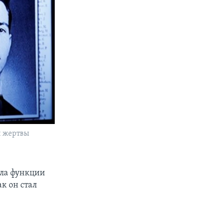
й жертвы
яла функции
к он стал