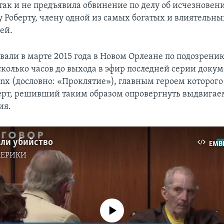
так и не предъявила обвинение по делу об исчезновен
у Роберту, члену одной из самых богатых и влиятельн
ей.
вали в марте 2015 года в Новом Орлеане по подозрени
сколько часов до выхода в эфир последней серии доку
inx (дословно: «Проклятие»), главным героем которого
берт, решивший таким образом опровергнуть выдвига
ия.
али убийство
EMB
МЕРИКИ
No media source currently available