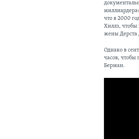
документальн
миллиардера»
что в 2000 го
Хиллз, чтобы
жены Дерста 
Однако в сен
часов, чтобы
Берман.