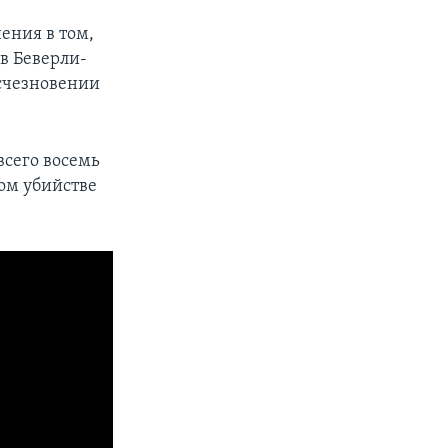
ения в том,
 в Беверли-
исчезновении
всего восемь
ом убийстве