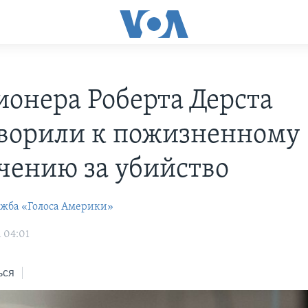
онера Роберта Дерста
ворили к пожизненному
чению за убийство
ужба «Голоса Америки»
1 04:01
ься