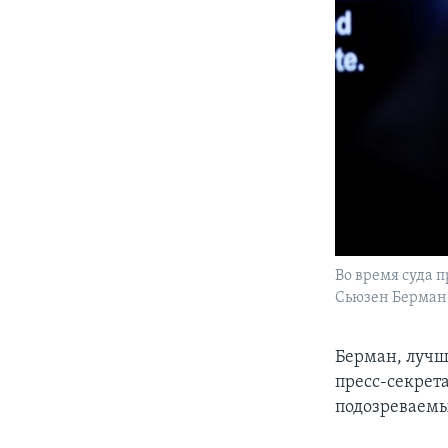
Во время суда 
Сьюзен Берман 
Берман, лучш
пресс-секрета
подозреваемы