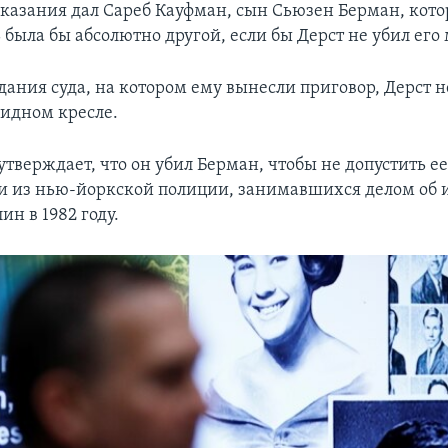
показания дал Сареб Кауфман, сын Сьюзен Берман, кото
 была бы абсолютно другой, если бы Дерст не убил его 
едания суда, на котором ему вынесли приговор, Дерст
лидном кресле.
тверждает, что он убил Берман, чтобы не допустить е
и из нью-йоркской полиции, занимавшихся делом об 
ин в 1982 году.