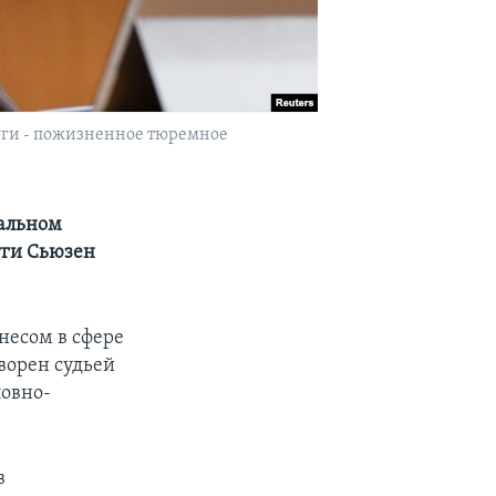
руги - пожизненное тюремное
тальном
уги Сьюзен
несом в сфере
ворен судьей
ловно-
в