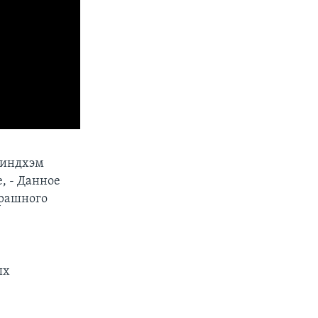
 Виндхэм
, - Данное
трашного
ых