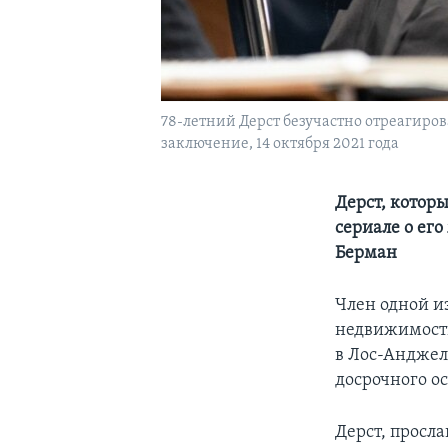
78-летний Дерст безучастно отреагиро
заключение, 14 октября 2021 года
Дерст, котор
сериале о ег
Берман
Член одной и
недвижимости
в Лос-Анджел
досрочного о
Дерст, просл