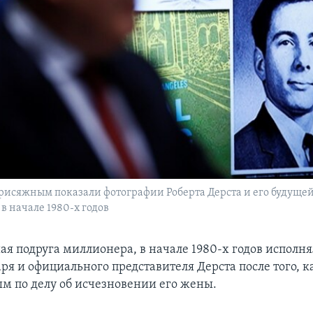
присяжным показали фотографии Роберта Дерста и его будуще
в начале 1980-х годов
ая подруга миллионера, в начале 1980-х годов исполн
ря и официального представителя Дерста после того, ка
м по делу об исчезновении его жены.