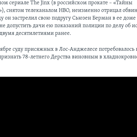
ом сериале The Jinx (в российском прокате – «Тайны
), снятом телеканалом НВО, неизменно отрицал обвин
ду он застрелил свою подругу Сьюзен Берман в ее доме
 не допустить дачи ею показаний полиции по делу об 
двумя десятилетиями ранее.
тябре суду присяжных в Лос-Анджелесе потребовалось 
 признать 78-летнего Дерства виновным в хладнокровн