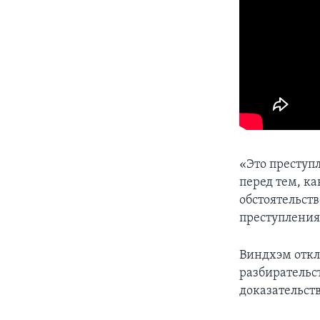
«Это преступ
перед тем, к
обстоятельств
преступления
Виндхэм откл
разбирательс
доказательст