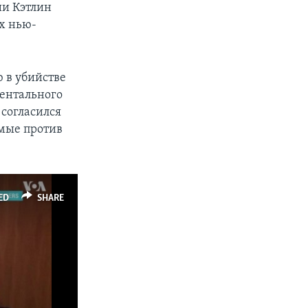
ии Кэтлин
ых нью-
ю в убийстве
ментального
 согласился
емые против
ED
SHARE