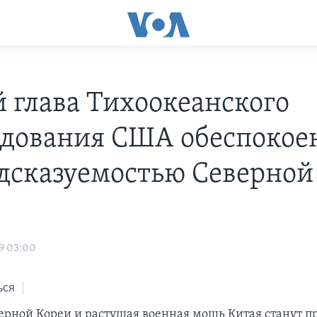
 глава Тихоокеанского
дования США обеспокое
дсказуемостью Северной
9 03:00
ься
ерной Кореи и растущая военная мощь Китая станут 