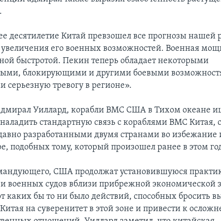
.
е десятилетие Китай превзошел все прогнозы нашей 
 увеличения его военных возможностей. Военная мощь
ной быстротой. Пекин теперь обладает некоторыми
ыми, блокирующими и другими боевыми возможност
серьезную тревогу в регионе».
адмирал Уиллард, корабли ВМС США в Тихом океане и
наладить стандартную связь с кораблями ВМС Китая, 
давно разработанными двумя странами во избежание 
е, подобных тому, который произошел ранее в этом год
мандующего, США продолжат установившуюся практи
и военных судов вблизи прибрежной экономической з
от каких бы то ни было действий, способных бросить в
Китая на суверенитет в этой зоне и привести к ослож