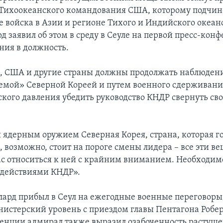
 Тихоокеанского командования США, которому подчи
 войска в Азии и регионе Тихого и Индийского океан
д заявил об этом в среду в Сеуле на первой пресс-кон
ния в должность.
м, США и другие страны должны продолжать наблюдени
емой» Северной Кореей и путем военного сдерживани
кого давления убедить руководство КНДР свернуть св
ядерным оружием Северная Корея, страна, которая го
 возможно, стоит на пороге смены лидера – все эти в
ас относиться к ней с крайним вниманием. Необходим
 действиями КНДР».
ард прибыл в Сеул на ежегодные военные переговоры
истерский уровень с приездом главы Пентагона Робер
енции адмирал также выразил озабоченность растущ