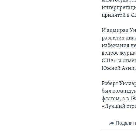
межгосударст
интерпретаци
принятой в С
И адмирал Уи
развития диа
избежания не
вопрос журна
США» и отмет
Южной Азии, 
Роберт Уилла
был командую
флотом, а в 1
«Лучший стре
Поделит