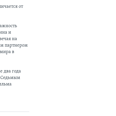
личается от
важность
ина и
вечая на
им партнером
 мира в
е два года
л Седьмым
фильма