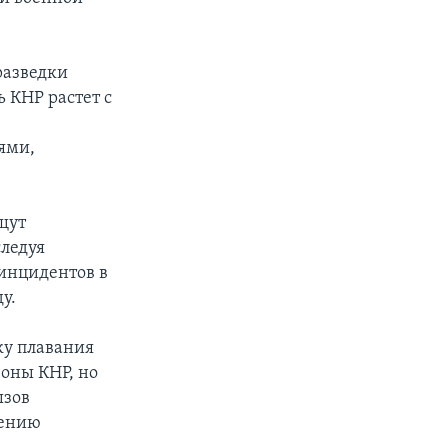
разведки
 КНР растет с
ями,
щут
следуя
инцидентов в
у.
ку плавания
оны КНР, но
ызов
нению