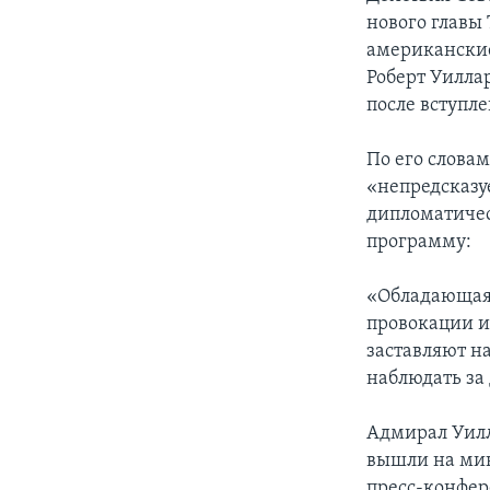
нового главы
американские
Роберт Уиллар
после вступле
По его слова
«непредсказу
дипломатичес
программу:
«Обладающая 
провокации и,
заставляют н
наблюдать за
Адмирал Уилл
вышли на мин
пресс-конфер