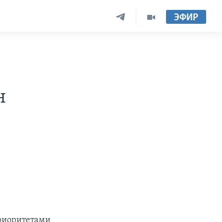
ЭФИР
н
приоритетами