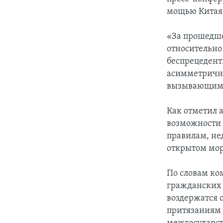
мощью Китая
«За прошедше
относительно
беспрецедент
асимметричн
вызывающими 
Как отметил 
возможности 
правилам, не
открытом мор
По словам ко
гражданских 
воздержатся 
притязаниям 