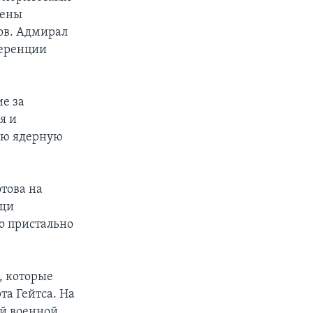
нены
ов. Адмирал
ференции
е за
я и
ою ядерную
това на
ещи
о пристально
, которые
та Гейтса. На
ей военной