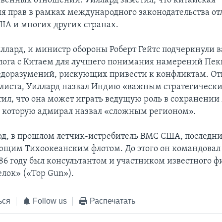
венных отношений. Уиллард заметил, что китайская
я прав в рамках международного законодательства от
ША и многих других странах.
ллард, и министр обороны Роберт Гейтс подчеркнули 
лога с Китаем для лучшего понимания намерений Пек
доразумений, рискующих привести к конфликтам. От
листа, Уиллард назвал Индию «важным стратегическ
ил, что она может играть ведущую роль в сохранении
которую адмирал назвал «сложным регионом».
рд, в прошлом летчик-истребитель ВМС США, последни
щим Тихоокеанским флотом. До этого он командова
986 году был консультантом и участником известного 
лок» («Top Gun»).
ься
Follow us
Распечатать