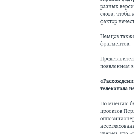
разных верси
слова, чтобы
фактор нечес
Немцов также
фрагментов.
Представител
появлением в
«Расхождений
телеканала н
По мнению б
проектов Пер
оппозиционер
несогласован
уверен, что 