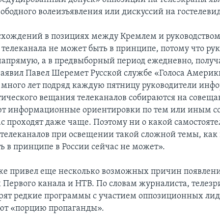
ободного волеизъявления или дискуссий на гостелеви
хождений в позициях между Кремлем и руководство
 телеканала не может быть в принципе, потому что ру
напрямую, а в предвыборный период ежедневно, получ
 заявил Павел Шеремет Русской службе «Голоса Америк
много лет подряд каждую пятницу руководители ин
тического вещания телеканалов собираются на совеща
ют информационные ориентировки по тем или иным с
ас проходят даже чаще. Поэтому ни о какой самостоят
телеканалов при освещении такой сложной темы, как
ь в принципе в России сейчас не может».
е привел еще несколько возможных причин появлен
х Первого канала и НТВ. По словам журналиста, телезр
рят редкие программы с участием оппозиционных лиде
ют «порцию пропаганды».