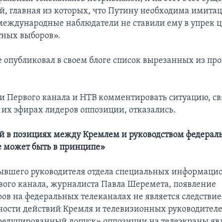
й, главная из которых, что Путину необходима имита
 международные наблюдатели не ставили ему в упрек ц
тных выборов».
 опубликовал в своем блоге список вырезанных из п
и Первого канала и НТВ комментировать ситуацию, св
 их эфирах лидеров оппозиции, отказались.
 в позициях между Кремлем и руководством федерал
е может быть в принципе»
ывшего руководителя отдела специальных информаци
вого канала, журналиста Павла Шеремета, появление
ов на федеральных телеканалах не является следстви
ности действий Кремля и телевизионных руководител
«редуцированный допуск» оппозиции на телеэкраны яв