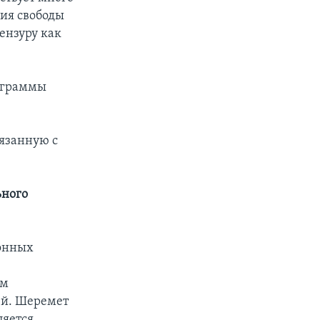
ция свободы
ензуру как
рограммы
язанную с
ьного
онных
ем
ей. Шеремет
ляется