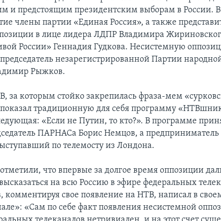
м и предстоящим президентским выборам в России. 
тие члены партии «Единая Россия», а также представи
позиции в лице лидера ЛДПР Владимира Жириновского
ивой России» Геннадия Гудкова. Несистемную оппози
опредседатель незарегистрированной Партии народно
адимир Рыжков.
В, за которым стойко закрепилась фраза-мем «сурков
 показал традиционную для себя программу «НТВшни
ледующая: «Если не Путин, то кто?». В программе прин
дседатель ПАРНАСа Борис Немцов, а предприниматель
ыступавший по телемосту из Лондона.
отметили, что впервые за долгое время оппозиции дал
высказаться на всю Россию в эфире федеральных телек
, комментируя свое появление на НТВ, написал в своем
ле»: «Сам по себе факт появления несистемной оппо
ральных телеканалов нетривиален, и на этот счет суще