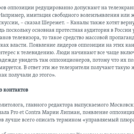
еров оппозиции редуцированно допускают на телеэкран
 Например, имитация свободного волеизъявления или 
куссии, – сказал Шеремет. – Каналы также хотят верн
дь поскольку основная протестная аудитория в России
анов телевизора, то такое средство массовой пропаган
уках власти. Появление лидеров оппозиции на этих ка
нтерес к телевидению. Люди начинают все чаще вклю
надежде увидеть там оппозиционеров, потому что их п
мируется. В ответ эти же телезрители получают такую
ак получали до этого».
з контактов
литолога, главного редактора выпускаемого Московс
ала Pro et Contra Марии Липман, появление оппозици
ов лучше всего описать термином «управляемый плюр