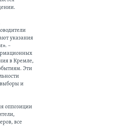
дении.
м
ководители
ают указания
и». –
формационных
ния в Кремле,
обытиям. Эти
ельности
 выборы и
ия оппозиции
ители,
ров, все