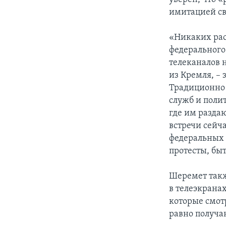
имитацией св
«Никаких рас
федерального
телеканалов 
из Кремля, –
Традиционно 
служб и поли
где им разда
встречи сейч
федеральных 
протесты, быт
Шеремет такж
в телеэкрана
которые смот
равно получа