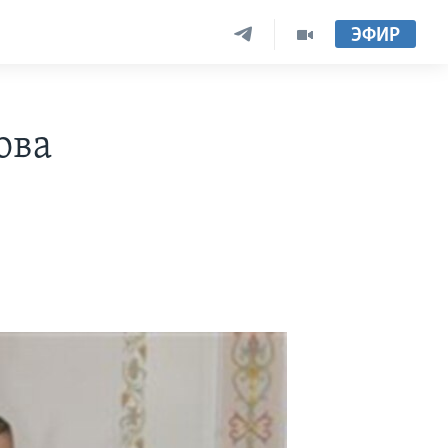
ЭФИР
ова