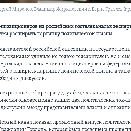
Сергей Миронов, Владимир Жириновский и Борис Грызлов (ар
оппозиционеров на российских гостелеканалах экспер
тей расширить картинку политической жизни
едставителей российской оппозиции на государствен
телеканалах удивило не только телезрителей, но и са
перты видят в появлении оппозиционеров на федераль
тей расширить картинку политической жизни, а такж
бодных дискуссий.
оскресенье в эфире сразу двух федеральных телекана
тически одновременно вышло два политических ток-шо
 дискуссии между представителями власти и оппозици
 Первый канал показал премьерный выпуск политичес
Гражданин Гордон», которая была посвящена прошед