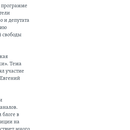
В программе
тели
 и депутата
цию
й свободы
ская
ки». Тема
ял участие
 Евгений
и
аналов.
 блоге в
зиции на
ствует много