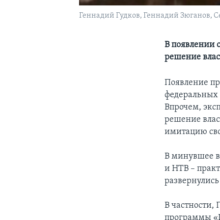
Геннадий Гудков, Геннадий Зюганов, 
В появлении 
решение влас
Появление пр
федеральных 
Впрочем, экс
решение влас
имитацию сво
В минувшее в
и НТВ – прак
развернулись
В частности,
программы «