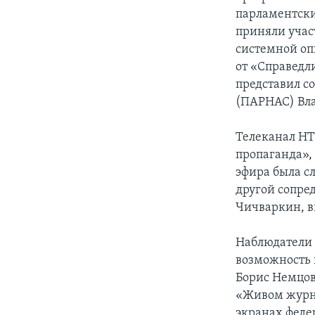
парламентски
приняли учас
системной оп
от «Справедл
представил с
(ПАРНАС) Вл
Телеканал НТ
пропаганда»,
эфира была с
другой сопре
Чичваркин, в
Наблюдатели 
возможность 
Борис Немцов
«Живом журна
экранах феде