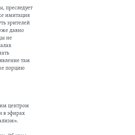
ы, преследует
же имитация
уть зрителей
 уже давно
ды не
налах
чать
оявление там
 же порцию
ким центром
и в эфирах
ализм».