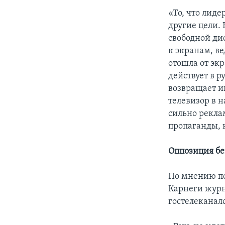
«То, что лид
другие цели.
свободной дис
к экранам, ве
отошла от экр
действует в р
возвращает и
телевизор в 
сильно рекла
пропаганды, к
Оппозиция бе
По мнению по
Карнеги журн
гостелеканал