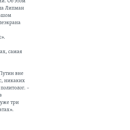
и. Об этом
ала Липман
льшом
леэкрана
к».
ах, самая
 Путин вне
с, никаких
политолог. –
в
 уже три
атах».