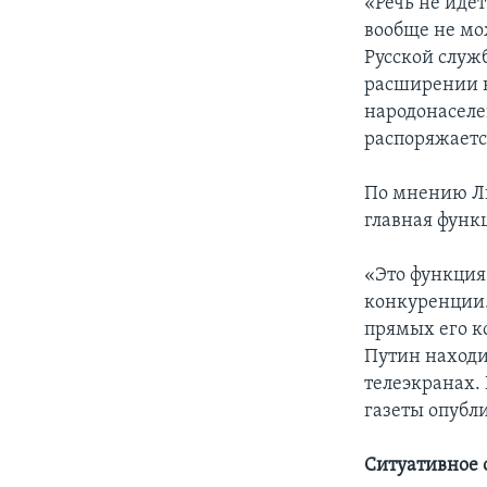
«Речь не иде
вообще не мо
Русской служ
расширении к
народонаселен
распоряжается
По мнению Ли
главная функ
«Это функция
конкуренции.
прямых его ко
Путин находи
телеэкранах.
газеты опубли
Ситуативное 