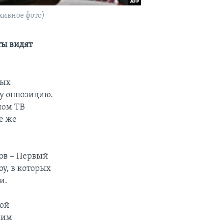
хивное фото)
ты видят
ных
му оппозицию.
ном ТВ
е же
лов – Первый
у, в которых
и.
кой
шим