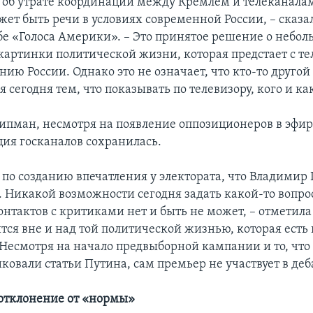
т об утрате координации между Кремлем и телеканалам
жет быть речи в условиях современной России, – сказ
бе «Голоса Америки». – Это принятое решение о небо
артинки политической жизни, которая предстает с те
ию России. Однако это не означает, что кто-то другой
 сегодня тем, что показывать по телевизору, кого и ка
пман, несмотря на появление оппозиционеров в эфир
ция госканалов сохранилась.
 по созданию впечатления у электората, что Владимир
 Никакой возможности сегодня задать какой-то вопро
нтактов с критиками нет и быть не может, – отметила 
тся вне и над той политической жизнью, которая есть 
 Несмотря на начало предвыборной кампании и то, что
ковали статьи Путина, сам премьер не участвует в деб
отклонение от «нормы»