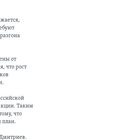
ижается,
ребуют
 разгона
ены от
, что рост
ков
и.
оссийской
акции. Таким
ому, что
 план.
 Дмитриев.