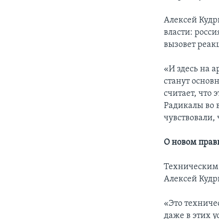
Алексей Кудр
власти: росс
вызовет реак
«И здесь на а
станут основ
считает, что 
Радикалы во 
чувствовали,
О новом прав
Техническим 
Алексей Кудр
«Это техничес
даже в этих у