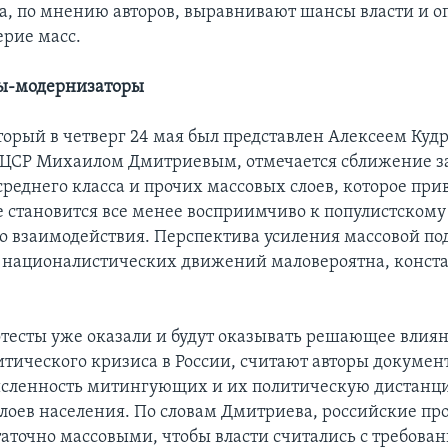
ва, по мнению авторов, выравнивают шансы власти и о
ерие масс.
ы-модернизаторы
оторый в четверг 24 мая был представлен Алексеем Ку
 ЦСР Михаилом Дмитриевым, отмечается сближение з
реднего класса и прочих массовых слоев, которое прив
е становится все менее восприимчиво к популистскому
о взаимодействия. Перспектива усиления массовой п
 националистических движений маловероятна, конст
тесты уже оказали и будут оказывать решающее влиян
итического кризиса в России, считают авторы докумен
сленность митингующих и их политическую дистанц
слоев населения. По словам Дмитриева, российские пр
таточно массовыми, чтобы власти считались с требова