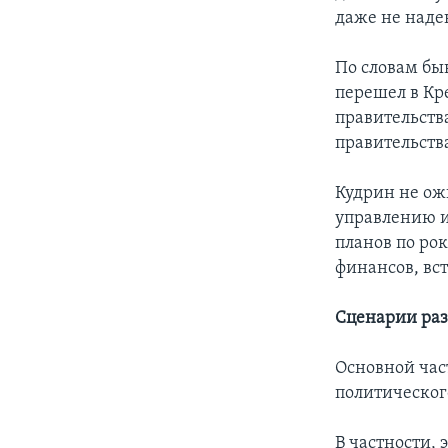
даже не надею
По словам бы
перешел в Кр
правительств
правительств
Кудрин не ож
управлению и
планов по ро
финансов, вс
Сценарии раз
Основной час
политическог
В частности,