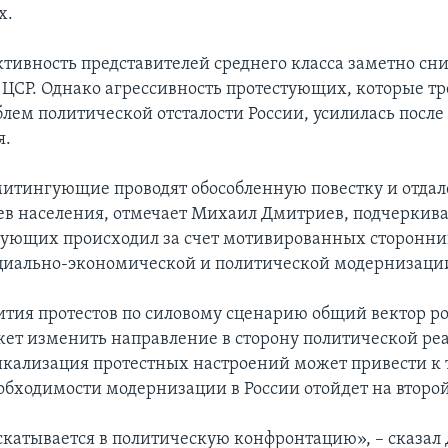
х.
ктивность представителей среднего класса заметно сн
а ЦСР. Однако агрессивность протестующих, которые т
лем политической отсталости России, усилилась после
я.
итингующие проводят обособленную повестку и отдал
ев населения, отмечает Михаил Дмитриев, подчеркивая
тующих происходил за счет мотивированных сторонни
циально-экономической и политической модернизаци
вития протестов по силовому сценарию общий вектор р
ет изменить направление в сторону политической ре
икализация протестных настроений может привести к т
еобходимости модернизации в России отойдет на второй
скатывается в политическую конфронтацию», – сказал