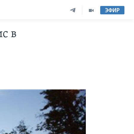
ЭФИР
с в