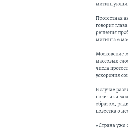
митингующи
Протестная а
говорит глав
решения проб
митинга 6 ма
Московские м
массовых сло
числа протес
ускорения со
В случае раз
политики мож
образом, рад
повестка о н
«Страна уже 