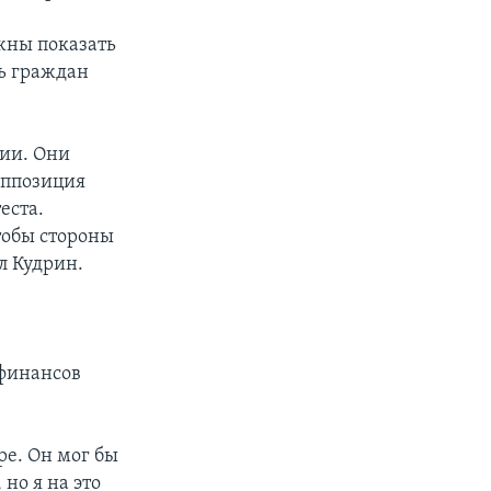
жны показать
ть граждан
ции. Они
Оппозиция
еста.
тобы стороны
л Кудрин.
 финансов
ре. Он мог бы
но я на это