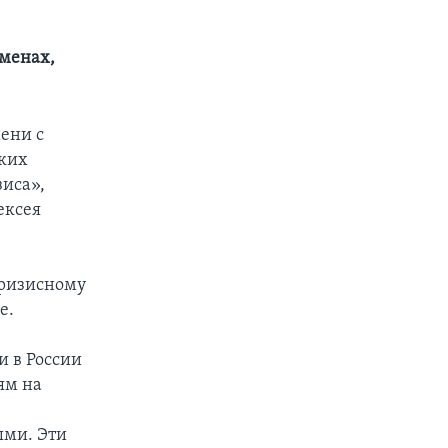
еменах,
ени с
ских
зиса»,
ексея
кризисному
е.
и в России
ям на
ыми. Эти