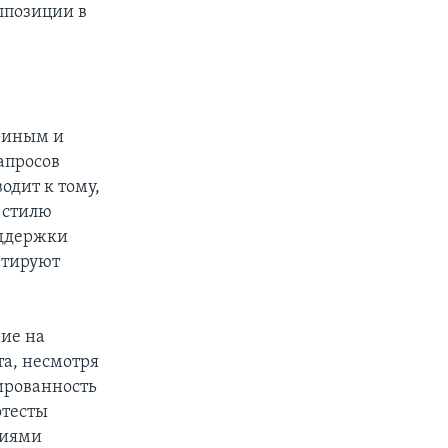
ппозиции в
дриным и
апросов
одит к тому,
 стилю
оддержки
атируют
ие на
та, несмотря
ированность
отесты
ниями