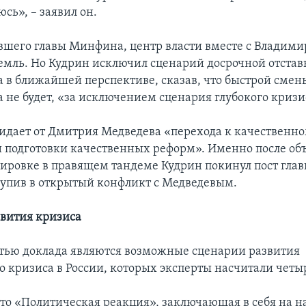
сь», – заявил он.
вшего главы Минфина, центр власти вместе с Влади
емль. Но Кудрин исключил сценарий досрочной отстав
а в ближайшей перспективе, сказав, что быстрой смен
а не будет, «за исключением сценария глубокого кризи
идает от Дмитрия Медведева «перехода к качественн
 подготовки качественных реформ». Именно после об
кировке в правящем тандеме Кудрин покинул пост гла
тупив в открытый конфликт с Медведевым.
вития кризиса
тью доклада являются возможные сценарии развития
о кризиса в России, которых эксперты насчитали четы
 это «Политическая реакция», заключающая в себя на 