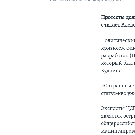
Протесты дол
считает Алек
Политический
кризисом фин
разработок (Ц
который был 
Кудрина.
«Сохранение 
статус-кво уж
Эксперты ЦСР
является ост
общероссийск
манипулирова