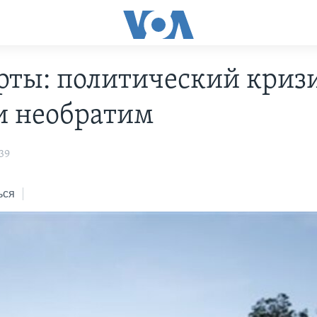
рты: политический кризи
и необратим
39
ься