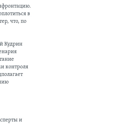
онфронтацию.
плотиться в
ер, что, по
ей Кудрин
ценария
етание
ми контроля
дполагает
ению
ксперты и