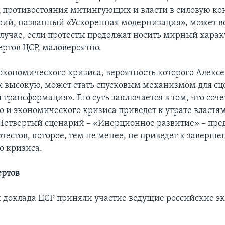
д противостояния митингующих и власти в силовую к
рий, названный «Ускоренная модернизация», может во
лучае, если протесты продолжат носить мирный характ
ртов ЦСР, маловероятно.
 экономического кризиса, вероятность которого Алекс
к высокую, может стать спусковым механизмом для с
трансформация». Его суть заключается в том, что соч
о и экономического кризиса приведет к утрате властя
 Четвертый сценарий – «Инерционное развитие» – пре
тестов, которое, тем не менее, не приведет к заверш
о кризиса.
ертов
 доклада ЦСР приняли участие ведущие российские э