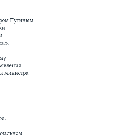
миром Путиным
ки
ы
са».
ому
ъявления
вы министра
ре.
начальном