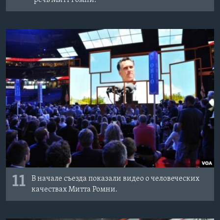
речь Митт Ромни.
11
В начале съезда показали видео о человеческих
качествах Митта Ромни.