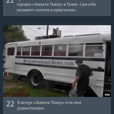
21
городка «Захвати Тампу» в Тампе. Сам себя
называет «поэтом и хулиганом».
22
В лагере «Захвати Тампу» есть своя
радиостанция.