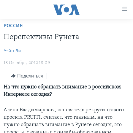
Линки
доступности
Перейти
РОССИЯ
на
ГЛАВНОЕ
Перспективы Рунета
основной
ПРОГРАММЫ
контент
Уэйн Ли
ПРОЕКТЫ
Перейти
АМЕРИКА
к
18 Октябрь, 2012 18:09
ЭКСПЕРТИЗА
НОВОСТИ ЗА МИНУТУ
УЧИМ АНГЛИЙСКИЙ
основной
ИНТЕРВЬЮ
ИТОГИ
НАША АМЕРИКАНСКАЯ ИСТОРИЯ
навигации
Поделиться
Перейти
ФАКТЫ ПРОТИВ ФЕЙКОВ
ПОЧЕМУ ЭТО ВАЖНО?
А КАК В АМЕРИКЕ?
На что нужно обращать внимание в российском
в
Интернете сегодня?
ЗА СВОБОДУ ПРЕССЫ
ДИСКУССИЯ VOA
АРТЕФАКТЫ
поиск
УЧИМ АНГЛИЙСКИЙ
ДЕТАЛИ
АМЕРИКАНСКИЕ ГОРОДКИ
Алена Владимирская, основатель рекрутингового
ВИДЕО
проекта PRUFFI, считает, что главным, на что
НЬЮ-ЙОРК NEW YORK
ТЕСТЫ
нужно обращать внимание в Рунете сегодня, это
ПОДПИСКА НА НОВОСТИ
АМЕРИКА. БОЛЬШОЕ ПУТЕШЕСТВИЕ
проекты, связанные с онлайн-образованием,