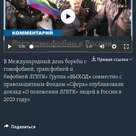
Learning English
No media source currently available
СОЦИАЛЬНЫЕ СЕТИ
0:00
2:47
Языки
Прямая ссылка
В Международный день борьбы с
гомофобией, трансфобией и
бифобией ЛГБТК+ Группа «ВЫХОД» совместно с
правозащитным Фондом «Сфера» опубликовали
доклад «О положении ЛГБТК+ людей в России в
2023 году»
Поделиться