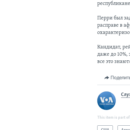
республикане
Перри был за
расправе в а
охарактеризо
Кандидат, ре
даже до 10%,
все это знают
Поделит
Слу
This item is part of