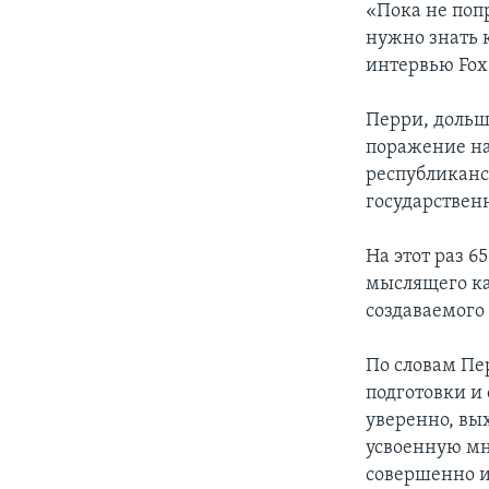
«Пока не поп
нужно знать 
интервью Fox
Перри, дольш
поражение на 
республиканск
государствен
На этот раз 6
мыслящего ка
создаваемого 
По словам Пе
подготовки и 
уверенно, вых
усвоенную мн
совершенно и