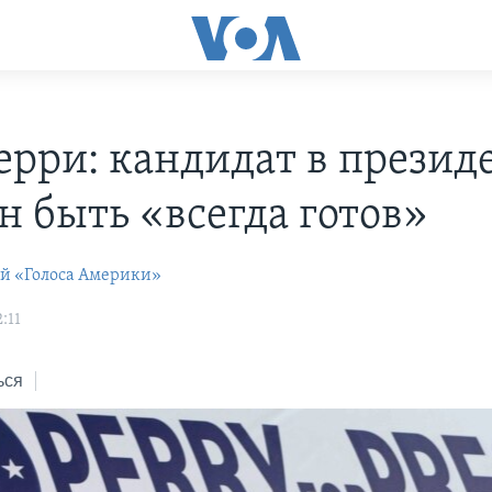
ерри: кандидат в презид
н быть «всегда готов»
ей «Голоса Америки»
:11
ься