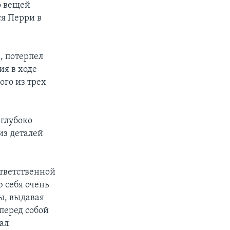
о вещей
ся Перри в
, потерпел
ия в ходе
ого из трех
 глубоко
из деталей
тветственной
ю себя очень
ры, выдавая
перед собой
ал