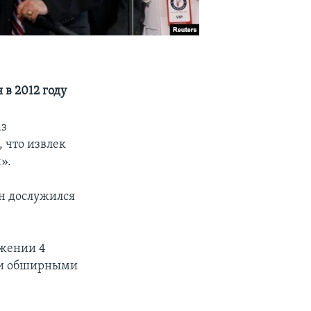
в 2012 году
аз
 что извлек
».
он дослужился
ижении 4
и и обширными