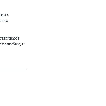
нии о
овко
дотягивают
ют ошибки, и