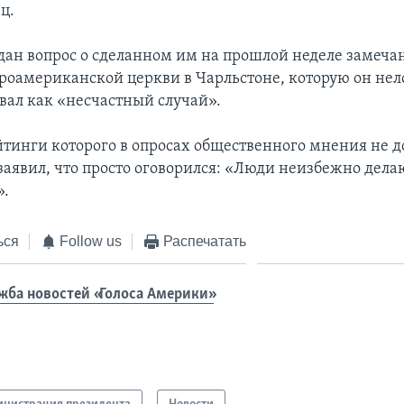
ц.
дан вопрос о сделанном им на прошлой неделе замеча
фроамериканской церкви в Чарльстоне, которую он нел
вал как «несчастный случай».
йтинги которого в опросах общественного мнения не 
 заявил, что просто оговорился: «Люди неизбежно дела
».
ься
Follow us
Распечатать
жба новостей «Голоса Америки»