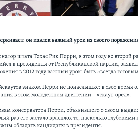
еркивает: он извлек важный урок из своего поражения 
атор штата Техас Рик Перри, в этом году во второй р
йся в президенты от Республиканской партии, заявил,
ажения в 2012 году важный урок: быть «всегда готовым
ойскаутов знаком Перри не понаслышке: в свое время 
вания в этом молодежном движении – «скаут-орел».
ловам консерватора Перри, объявившего о своем выдв
лый раз его застало врасплох то, насколько глубоким
жны обладать кандидаты в президенты.