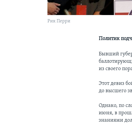
Рик Перри
Политик подч
Бывший губерн
баллотирующи
из своего пор
Этот девиз б
до высшего з
Однако, по с
июня, в прош
знаниями дол