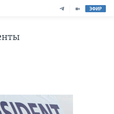
ЭФИР
енты