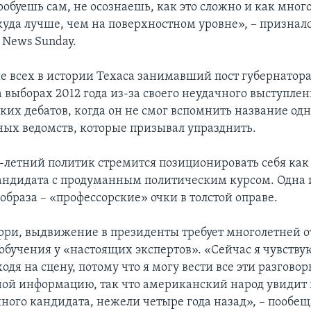
робуешь сам, не осознаешь, как это сложно и как мног
куда лучше, чем на поверхностном уровне», – признал
 News Sunday.
е всех в истории Техаса занимавший пост губернатора
выборах 2012 года из-за своего неудачного выступлен
их дебатов, когда он не смог вспомнить название одн
ных ведомств, которые призывал упразднить.
5-летний политик стремится позиционировать себя как
ндидата с продуманным политическим курсом. Одна 
образа – «профессорские» очки в толстой оправе.
рри, выдвижение в президенты требует многолетней о
обучения у «настоящих экспертов». «Сейчас я чувству
одя на сцену, потому что я могу вести все эти разгово
ой информацию, так что американский народ увидит 
ного кандидата, нежели четыре года назад», – пообещ