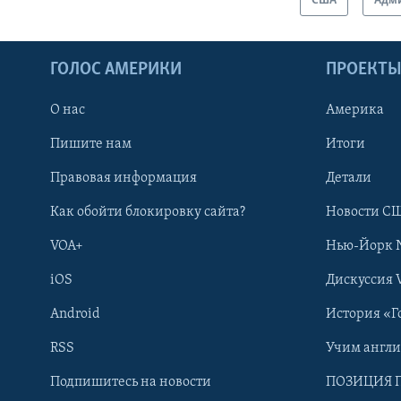
США
Адми
ГОЛОС АМЕРИКИ
ПРОЕКТ
О нас
Америка
Пишите нам
Итоги
Правовая информация
Детали
Как обойти блокировку сайта?
Новости СШ
VOA+
Нью-Йорк 
iOS
Дискуссия 
Android
История «Г
RSS
Учим англ
Learning English
Подпишитесь на новости
ПОЗИЦИЯ 