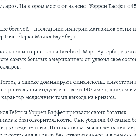
лларов. На втором месте финансист Уоррен Баффет с 4
.
ятке богачей – наследники империи магазинов розни
эр Нью-Йорка Майкл Блумберг.
циальной интернет-сети Facebook Марк Зукерберг в это
иске самых богатых американцев: он удвоил свое состо
олларов.
 Forbes, в списке доминируют финансисты, инвесторы 
и строительной индустрии – всего140 имен, причем и
в характер медленный темп выхода из кризиса.
илл Гейтс и Уоррен Баффет призвали своих богатых
ников к благотворительности. Они убедили 40 самых б
лиц в Соединенных Штатах отказаться по меньшей мер
его состояния в пользу благотворительности в рамках