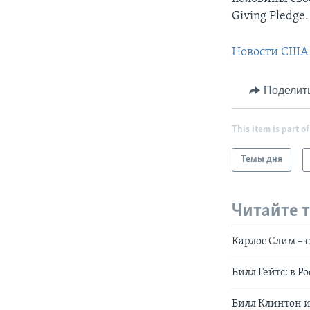
Giving Pledge.
Новости США 
Поделит
This item is part of
Темы дня
Читайте 
Карлос Слим – 
Билл Гейтс: в 
Билл Клинтон и