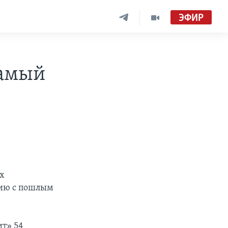
ЭФИР
самый
ых
нию с пошлым
ит» 54