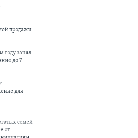
5
чной продажи
м году занял
яние до 7
и
менно для
огатых семей
е от
 инициативы