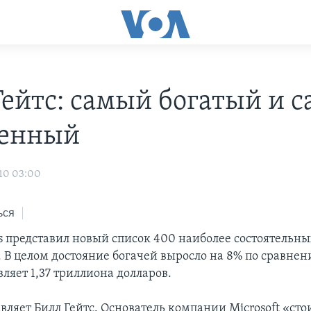
Гейтс: самый богатый и 
венный
10 03:00
ься
s представил новый список 400 наиболее состоятельн
 В целом достояние богачей выросло на 8% по сравне
вляет 1,37 триллиона долларов.
вляет Билл Гейтс. Основатель компании Microsoft «сто