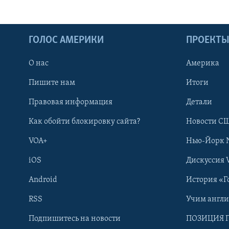
ГОЛОС АМЕРИКИ
ПРОЕКТ
О нас
Америка
Пишите нам
Итоги
Правовая информация
Детали
Как обойти блокировку сайта?
Новости СШ
VOA+
Нью-Йорк 
iOS
Дискуссия 
Android
История «Г
RSS
Учим англ
Learning English
Подпишитесь на новости
ПОЗИЦИЯ 