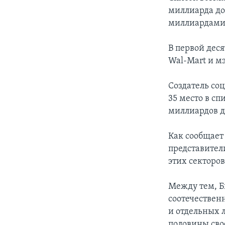
миллиарда до
миллиардами
В первой дес
Wal-Mart и м
Создатель со
35 место в сп
миллиардов д
Как сообщает
представител
этих секторо
Между тем, Б
соотечествен
и отдельных 
половины сво