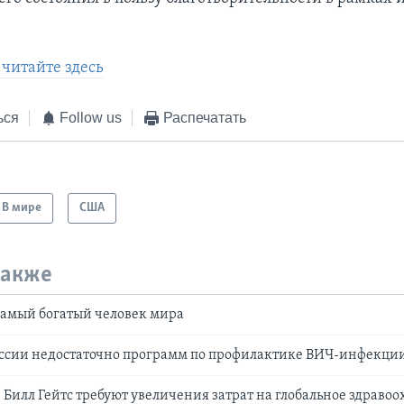
читайте здесь
ься
Follow us
Распечатать
В мире
США
также
самый богатый человек мира
России недостаточно программ по профилактике ВИЧ-инфекци
 Билл Гейтс требуют увеличения затрат на глобальное здраво