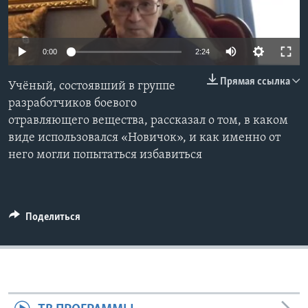
Learning English
0:00
2:24
СОЦИАЛЬНЫЕ СЕТИ
Прямая ссылка
Учёный, состоявший в группе
разработчиков боевого
отравляющего вещества, рассказал о том, в каком
Языки
виде использовался «Новичок», и как именно от
него могли попытаться избавиться
Поделиться