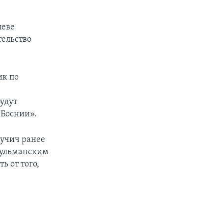
леве
тельство
ик по
удут
 Боснии».
Вучич ранее
усульманским
ь от того,