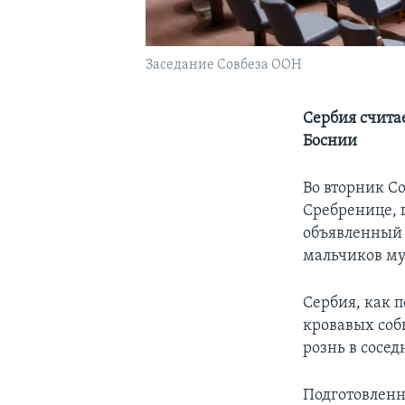
Заседание Совбеза ООН
Сербия счита
Боснии
Во вторник С
Сребренице, г
объявленный 
мальчиков му
Сербия, как п
кровавых соб
рознь в сосе
Подготовленн