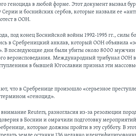
ого геноцида в любой форме. Этот документ вызвал бу
 Серии и боснийских сербов, которые назвали ее «ан
отест в ООН.
года, под конец Боснийской войны 1992-1995 гг., силы 
лись в Сребреницкий анклав, который ООН объявила «
». В последующие дни были убиты около 8000 мужчин
го вероисповедания. Международный трибунал ООН в 
туплениям в бывшей Югославии признал эти массовы
ют, что в Сребренице произошло «серьезное преступл
с термином «геноцид».
 внимание Reuters, разногласия из-за резолюции поро
доверия в Боснии и омрачили подготовку мероприятий
ебренице, которые должны пройти в эту субботу. В это
предать земле останки 136 недавно идентифицированн