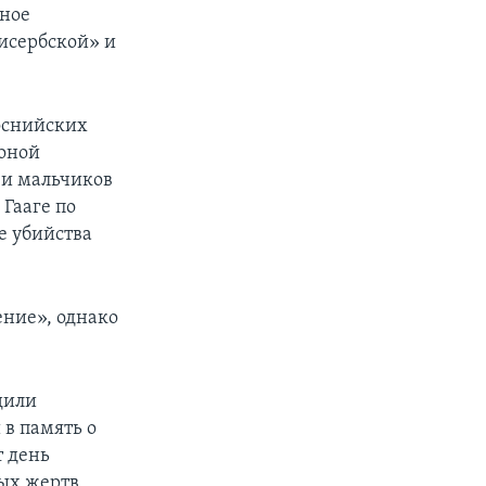
рное
тисербской» и
боснийских
зоной
 и мальчиков
Гааге по
е убийства
ение», однако
дили
 в память о
т день
ых жертв,