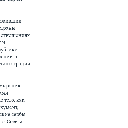
оложивших
 страны
в отношениях
 и
публики
оснии и
езинтеграции
римирению
ами.
 того, как
окумент,
ские сербы
ов Совета