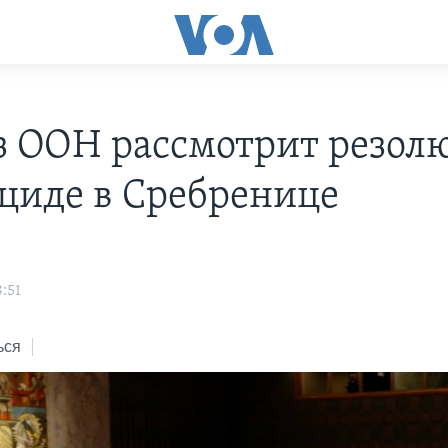
з ООН рассмотрит резо
оциде в Сребренице
:51
ься