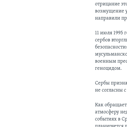
отрицание эт
возмущение у
направили пр
11 июля 1995 
сербов вторг
безопасности
мусульманско
военным прес
геноцидом.
Сербы призна
не согласны 
Как обращает
атмосферу не
событиях в Ср
планируется 