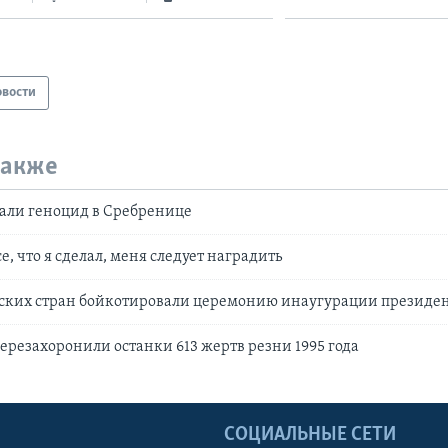
овости
также
али геноцид в Сребренице
е, что я сделал, меня следует наградить
ских стран бойкотировали церемонию инаугурации президе
ерезахоронили останки 613 жертв резни 1995 года
Ы
СОЦИАЛЬНЫЕ СЕТИ