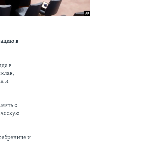
уацию в
иде в
нклав,
н и
амять о
ическую
ребренице и