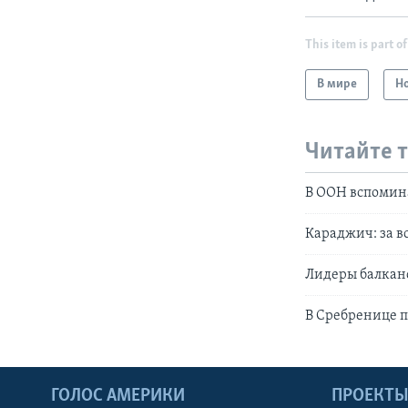
This item is part of
В мире
Н
Читайте 
В ООН вспомин
Караджич: за вс
Лидеры балкан
В Сребренице п
ГОЛОС АМЕРИКИ
ПРОЕКТ