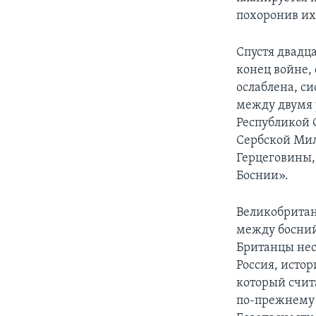
похоронив их 
Спустя двадц
конец войне,
ослаблена, с
между двумя 
Республикой 
Сербской Мил
Герцеговины,
Боснии».
Великобритан
между босни
Британцы нес
Россия, исто
который счит
по-прежнему