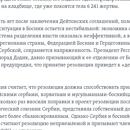
на кладбище, где уже покоятся тела 6 241 жертвы.
ать лет после заключения Дейтонских соглашений, п
 ситуация в Боснии остается нестабильной: экономика
истема разделения власти оказалась неэффективной, а 
регионами страны, Федерацией Боснии и Герцеговины
Сербской, сохраняется напряженность. Президент Рес
орад Додик, давно призывающий к ее отделению от Б
 предупредил, что принятие резолюции приведет к «д
ия считает, что резолюция должна способствовать п
йскими сербами, хорватами и мусульманами-боснийц
колько раз вносили поправки в проект резолюции после
рический союзник Сербии, представила собственный д
ает более сбалансированным. Однако Сербия и босний
 считают резолюцию неприемлемой и призывают член