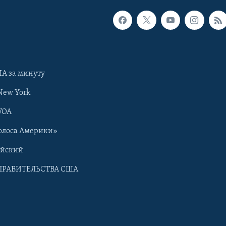
А за минуту
New York
VOA
олоса Америки»
ийский
ПРАВИТЕЛЬСТВА США