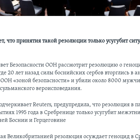
ет, что принятия такой резолюции только усугубит сит
овет Безопасности ООН рассмотрит резолюцию о геноц
де 20 лет назад силы боснийских сербов вторглись в а
ООН «зоной безопасности» и убили около 8000 мужчи
сульманского вероисповедания.
одчеркивает Reuters, предупредила, что резолюция в п
ытиях 1995 года в Сребренице только усугубит межэтн
дней Боснии и Герцеговине
ая Великобританией резолюция осуждает геноцид в С