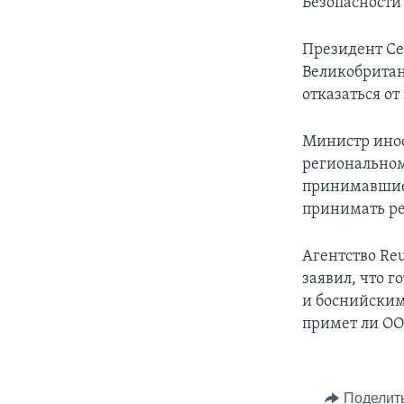
Безопасности
Президент Се
Великобритани
отказаться о
Министр инос
региональном
принимавшие 
принимать ре
Агентство Re
заявил, что 
и боснийским 
примет ли О
Поделит