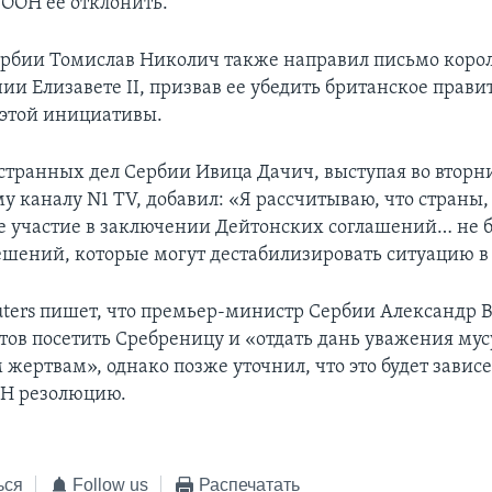
 ООН ее отклонить.
рбии Томислав Николич также направил письмо коро
и Елизавете II, призвав ее убедить британское прави
т этой инициативы.
транных дел Сербии Ивица Дачич, выступая во вторн
у каналу N1 TV, добавил: «Я рассчитываю, что страны,
участие в заключении Дейтонских соглашений… не б
шений, которые могут дестабилизировать ситуацию в
uters пишет, что премьер-министр Сербии Александр 
готов посетить Сребреницу и «отдать дань уважения м
жертвам», однако позже уточнил, что это будет зависет
ОН резолюцию.
ься
Follow us
Распечатать