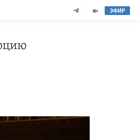
ЭФИР
люцию